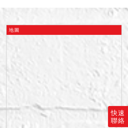
二、本件拍賣標的經向主管
機關查詢有無海砂屋、地震
或火災受創及建物內有非自
然死亡等足以影響交易之特
地圖
殊情事，經臺北市政府消防
局114年8月26日北市消調字
第1143015890號函覆，該
標的建物曾於108年12月23
日發生火災，火災係於3樓起
火並延燒至4樓，造成系爭建
物部分受損，無人員傷亡；
經臺北市政府警察局大安分
局114年8月25日北市警安分
刑字第1143020372號函
快速
覆，經查最近3年本分局未接
聯絡
獲該址所報非自然死亡案