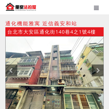
通化機能雅寓 近信義安和站
台北市大安區通化街140巷4之1號4樓