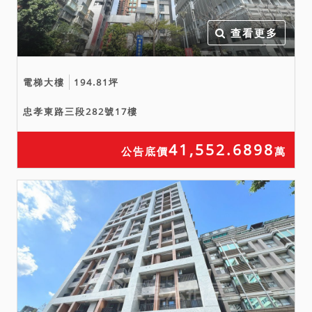
先承買者以抽籤定之。
查看更多
備註
一、上開不動產2宗合併拍
電梯大樓
194.81坪
賣，請投標人分別出價。
二、拍賣最低價額合計新台
忠孝東路三段282號17樓
幣：13,980,000元，以總價
最高者得標。
41,552.6898
公告底價
萬
三、保證金新台幣：
2,800,000元。