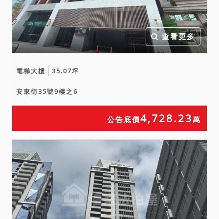
查看更多
電梯大樓
35.07坪
安東街35號9樓之6
4,728.23
公告底價
萬