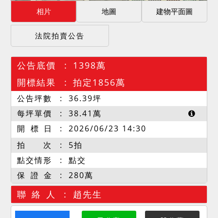
相片
地圖
建物平面圖
法院拍賣公告
公告底價
1398萬
開標結果
拍定1856萬
公告坪數
36.39
坪
每坪單價
38.41
萬
開 標 日
2026/06/23 14:30
拍 次
5拍
點交情形
點交
保 證 金
280萬
聯 絡 人
趙先生