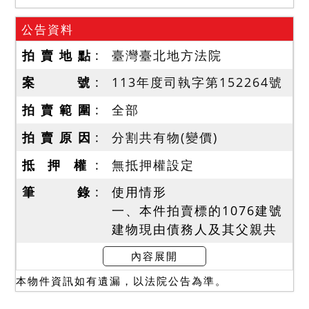
公告資料
拍 賣 地 點
臺灣臺北地方法院
案 號
113年度司執字第152264號
拍 賣 範 圍
全部
拍 賣 原 因
分割共有物(變價)
抵 押 權
無抵押權設定
筆 錄
使用情形
一、本件拍賣標的1076建號
建物現由債務人及其父親共
同居住使用，屋內為1廳4房
內容展開
2衛浴及前、後陽台之格局。
本物件資訊如有遺漏，以法院公告為準。
本件係拍賣建物所有權全
部，拍定後點交。