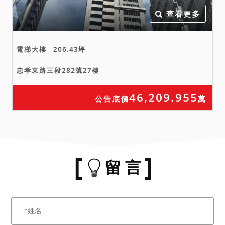
查看更多
電梯大樓
206.43坪
忠孝東路三段282號27樓
46,209.955
公告底價
萬
留 言