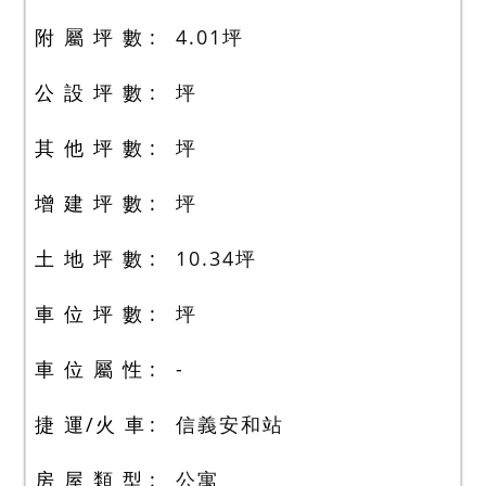
附 屬 坪 數
4.01
坪
公 設 坪 數
坪
其 他 坪 數
坪
增 建 坪 數
坪
土 地 坪 數
10.34
坪
車 位 坪 數
坪
車 位 屬 性
-
捷 運/火 車
信義安和站
房 屋 類 型
公寓