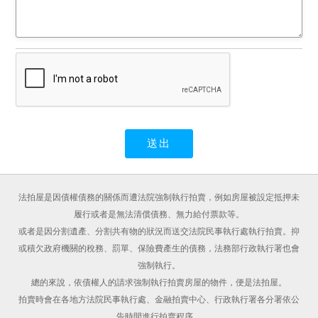
法拍屋是因債權債務的關係而遭法院強制執行拍賣，例如房屋被設定抵押未
履行或者是無法清償債務、無力給付票款等。
或者是因分割遺產、分割共有物的狀況而送交法院民事執行處執行拍賣。抑
或積欠政府機關的稅務、罰單、保險費產生的債務，法務部行政執行署也會
強制執行。
總的來說，依債權人的請求強制執行拍賣房屋的物件，便是法拍屋。
拍賣時會在各地方法院民事執行處、金融拍賣中心、行政執行署各分署依公
告時間進行拍賣程序。