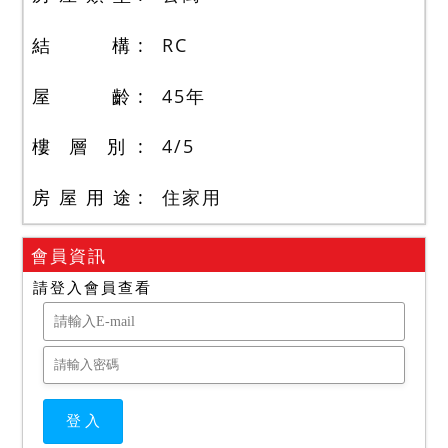
結 構
RC
屋 齡
45
年
樓 層 別
4
/
5
房 屋 用 途
住家用
會員資訊
請登入會員查看