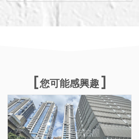
件；經臺北市建築管理工程
處114年8月25日北市都建使
字第1146149881號函覆，
非該處列管之海砂屋或震損
建築物。另債權人債務人若
有影響交易之情事，應檢附
相關文件到院以利發布公
告。依強制執行法第69條之
規定，拍賣物買受人就物之
瑕疵無擔保請求權，請應買
您可能感興趣
人自行查明，不得於拍定後
主張。
三、本件係變價分割共有物
案件，故依民法第830條準
用第824條第7項規定，除買
受人為共有人外，共有人有
優先承買權，有二人以上優