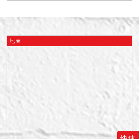
號(美佳牙醫診所)至51號建
物坐落；110年3月17日查封
時，第三人洪○聖稱6554建
號建物由台灣產健股份有限
公司承租，經營「良食生
地圖
活」，租賃期間自109年11
月1日起至110年10月31日
止，後本件於112年3月23日
履勘時，6554建號建物外觀
懸掛養生老麵饅頭店，惟屋
內無裝潢亦無物品。110年5
月11日假扣押保全程序至現
場測量時，地政人員表示
6554建號為兩戶打通，有至
地政辦理建物合併，故只有
一個建號，經檢視有增改建
快速