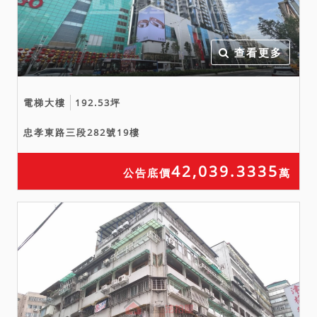
字第1126095274號函覆，
40地號土地係73使字第
0918號使用執照(72建字第
查看更多
0007號建造執照)之建築基
地；復依臺北市大安地政事
電梯大樓
192.53坪
務所112年3月31日北市大地
登字第1127003980號函
忠孝東路三段282號19樓
覆，40、40-3地號土地及其
上6554建號建物應依公寓大
42,039.3335
公告底價
萬
廈管理條例第4條第2項規
定，一併移轉。
三、拍賣之7364及7367建
號建物為6554建號建物之增
建，因未辦理建築物所有權
第一次登記，拍定後無法逕
持不動產權利移轉證書辦理
所有權移轉登記；7364建號