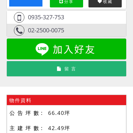
分享
收藏
0935-327-753
02-2500-0075
留 言
物件資料
公 告 坪 數
66.40
坪
主 建 坪 數
42.49
坪