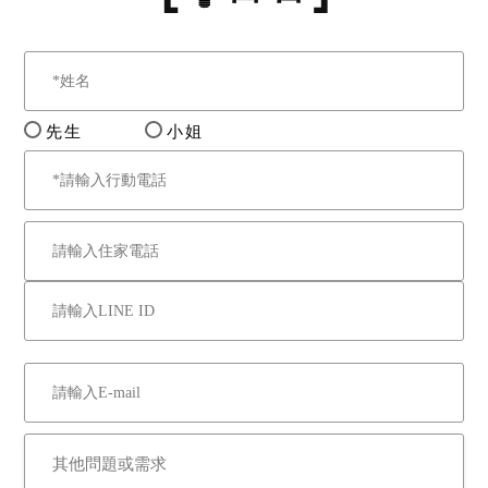
員會113年9月16日核輻字第
1130014182號函覆，「臺
北市大安區樂業街155號」
建物經該會偵測屬放射性污
先生
小姐
染建築物。另債權人債務人
若有影響交易之情事，應檢
附相關文件到院以利發布公
告。依強制執行法第69條之
規定，拍賣物買受人就物之
瑕疵無擔保請求權，請應買
人自行查明，不得於拍定後
主張。
五、上開建物於115年6月9
日發生火災，造成一人受
傷，經本院同年7月23日履
勘，現場已恢復水電，屋內