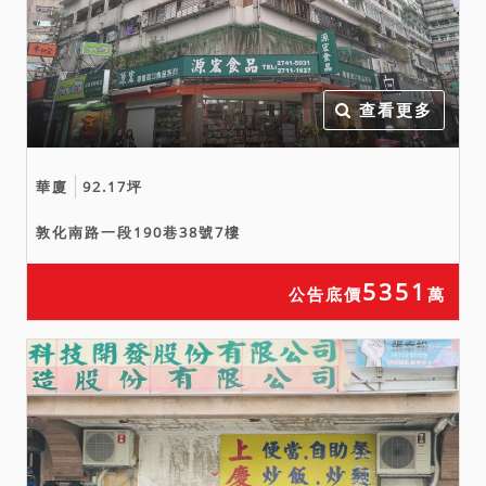
建物依臺北市建築管理工程
處113年9月30日北市都建查
字第1136044431號函，為
查看更多
垂直增建違章建築，依臺北
市違章建築處理規則第33條
規定，違建完成時間無法判
華廈
92.17坪
斷，且其材質非屬新穎者，
得拍照存證辦理；7367建號
敦化南路一段190巷38號7樓
建物另依臺北市建築管理工
5351
程處114年7月14日北市都建
公告底價
萬
查字第1146031964號函，
為水平增建違章建築，屬既
存違章建築，列入分類分期
處理。上開增建均有被拆除
之風險，請應買人注意。
四、本件拍賣標的經向主管