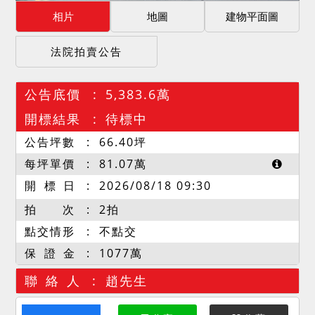
相片
地圖
建物平面圖
法院拍賣公告
公告底價
5,383.6萬
開標結果
待標中
公告坪數
66.40
坪
每坪單價
81.07
萬
開 標 日
2026/08/18 09:30
拍 次
2拍
點交情形
不點交
保 證 金
1077萬
聯 絡 人
趙先生