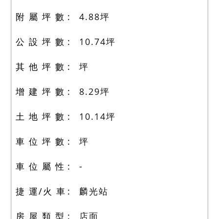
附 屬 坪 數
4.88
坪
公 設 坪 數
10.74
坪
其 他 坪 數
坪
增 建 坪 數
8.29
坪
土 地 坪 數
10.14
坪
車 位 坪 數
坪
車 位 屬 性
-
捷 運/火 車
麟光站
房 屋 類 型
店面