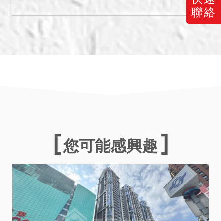
情形。另據第三人王○勝民國
聯絡
114年4月21日陳報到院稱，
其於105年4月10日向李景美
承租6554建號建物，租賃期
間自105年4月10日至120年
4月9日止，租金為每月
40,000元；嗣又由承租人王
○勝轉租與第三人鄭○達，現
做經營「來一籠湯包」使
用，租賃期間自114年4月1
日至115年8月31日止，租金
您可能感興趣
為每月50,000元；故本件拍
定後不點交。40地號及40-3
地號土地使用分區均為第三
種住宅區。
二、依臺北市政府都市發展
局112年3月2日北市都授建