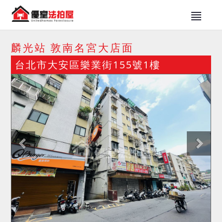
麟光站 敦南名宮大店面
台北市大安區樂業街155號1樓