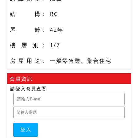
結 構
RC
屋 齡
42
年
樓 層 別
1
/
7
房 屋 用 途
一般零售業、集合住宅
會員資訊
請登入會員查看