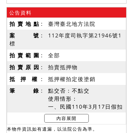
公告資料
拍 賣 地 點
臺灣臺北地方法院
案 號
112年度司執字第21946號1
標
拍 賣 範 圍
全部
拍 賣 原 因
拍賣抵押物
抵 押 權
抵押權拍定後塗銷
筆 錄
點交否：不點交
使用情形：
一、民國110年3月17日假扣
押查封時，據地政人員指界
內容展開
稱40地號土地其上為樂業街
本物件資訊如有遺漏，以法院公告為準。
151號至153號及安居街45