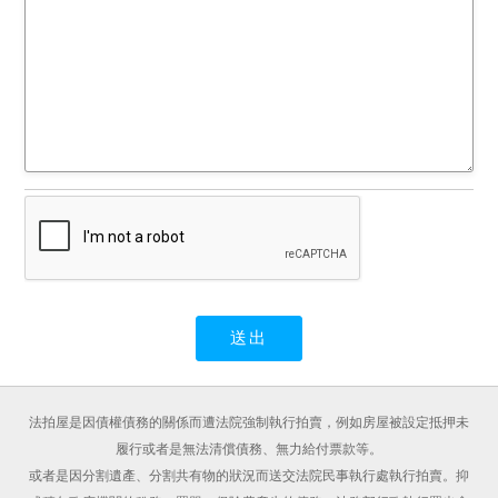
僅剩部分廚具及物品，有火
災痕跡、牆面燻黑情形，請
投標人注意。
備註：
一、上開不動產4宗合併拍
賣，請投標人分別出價。
二、拍賣最低價額合計新台
幣：53,836,000元，以總價
最高者得標。
三、保證金新台幣：
10,770,000元。
四、抵押權拍定後均塗銷。
法拍屋是因債權債務的關係而遭法院強制執行拍賣，例如房屋被設定抵押未
履行或者是無法清償債務、無力給付票款等。
或者是因分割遺產、分割共有物的狀況而送交法院民事執行處執行拍賣。抑