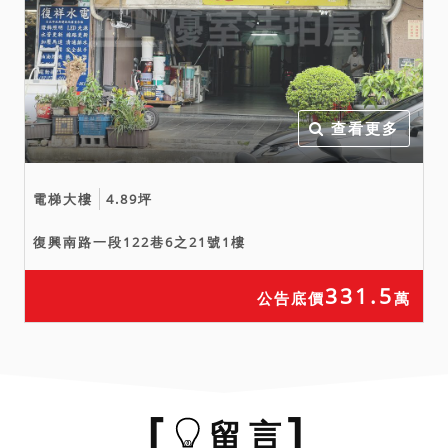
機關查詢有無海砂屋、輻射
屋、地震或火災受創及建物
內有非自然死亡等足以影響
交易之特殊情事，經臺北市
政府消防局112年3月28日北
查看更多
市消調字第1123013173號
函覆，自95年迄今無受理旨
揭地址火災及救護案件紀
電梯大樓
4.89坪
錄；經臺北市政府警察局大
復興南路一段122巷6之21號1樓
安分局112年4月6日北市警
安分刑字第1123048710號
331.5
公告底價
萬
函覆，未發現有非自然死亡
情事；經臺北市建築管理工
程處112年4月6日北市都建
使字第1126105294號函
覆，非該處列管之海砂屋或
留 言
震損建築物。經核能安全委