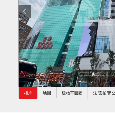
相片
地圖
建物平面圖
法院拍賣