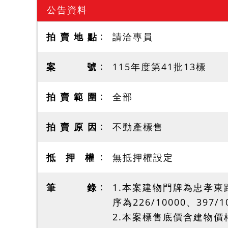
公告資料
拍 賣 地 點
請洽專員
案 號
115年度第41批13標
拍 賣 範 圍
全部
拍 賣 原 因
不動產標售
抵 押 權
無抵押權設定
筆 錄
1.本案建物門牌為忠孝東路
序為226/10000、397
2.本案標售底價含建物價格