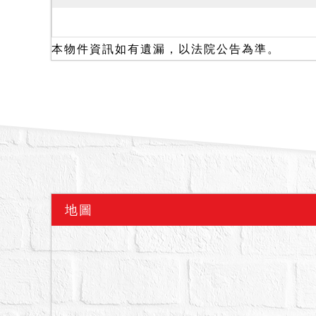
價格。
3.依臺北市政府都市發展
得使用執照後之50年內
本物件資訊如有遺漏，以法院公告為準。
該地國有持分部分依財政
持分部分應逕洽土地所有
4.私法人投標應自行確認
定辦理。
5.投標人應自行向當地
用限制等。
6.按現況點交，本分署
7.建物之固定建材及設
地圖
至115年10月31日，建