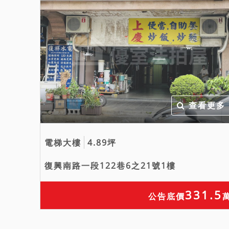
查看更多
電梯大樓
4.89坪
復興南路一段122巷6之21號1樓
331.5
公告底價