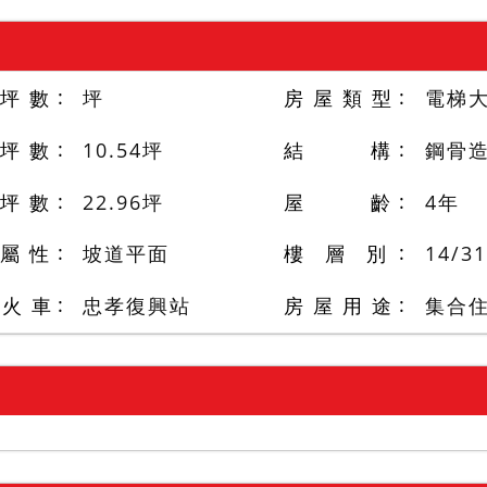
 坪 數
坪
房 屋 類 型
電梯
 坪 數
10.54
坪
結 構
鋼骨
 坪 數
22.96
坪
屋 齡
4
年
 屬 性
坡道平面
樓 層 別
14
/
31
/火 車
忠孝復興站
房 屋 用 途
集合