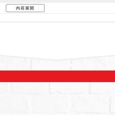
內容展開
局111使字第0040號使用執照存根附表注意事項載
，天橋及地下連通設施使用懷生段二小段43地號國私
部頒布「國有公用不動產收益原則」規定辦理並繳
權人取得土地使用同意文件。
符合平均地權條例第79條之1規定，並依投標須知第
市政府查詢本建物使用執照附表注意事項，以確認應
不負瑕疵擔保責任。
備已逾保固期限，其修繕等費用由得標人自理負擔。
築結構體保固期限至128年10月31日。