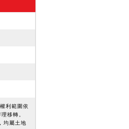
，權利範圍依
積辦理移轉。
額，均屬土地