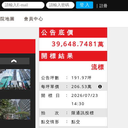
|
註冊
法院地圖
會員中心
公 告 底 價
39,648.7481
萬
開 標 結 果
流標
公告坪數
191.97
坪
每坪單價
206.53
萬
開 標 日
2026/07/23
14:30
拍 次
限通訊投標
點交情形
點交