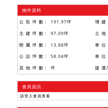
物件資料
公 告 坪 數
191.97
坪
增 建
主 建 坪 數
97.09
坪
土 地
附 屬 坪 數
13.88
坪
車 位
公 設 坪 數
58.04
坪
車 位
其 他 坪 數
坪
捷 運
會員資訊
請登入會員查看