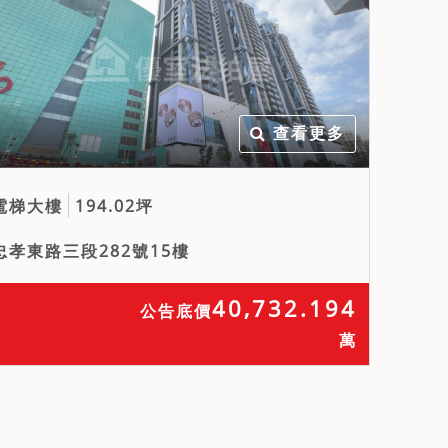
查看更多
電梯大樓
194.02坪
忠孝東路三段282號15樓
40,732.194
公告底價
萬