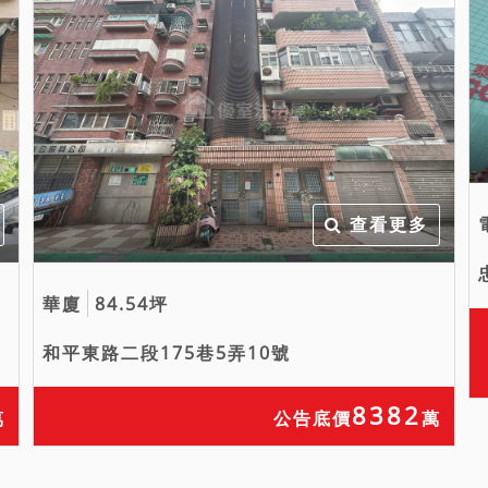
查看更多
華廈
84.54坪
和平東路二段175巷5弄10號
8382
萬
公告底價
萬