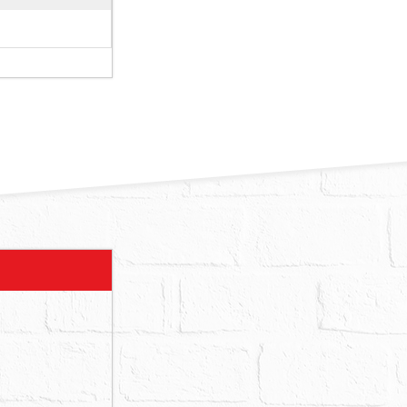
略以，自取
共有土地，
納租金，私有
4點第3項規
負擔義務及使
防水保固期限