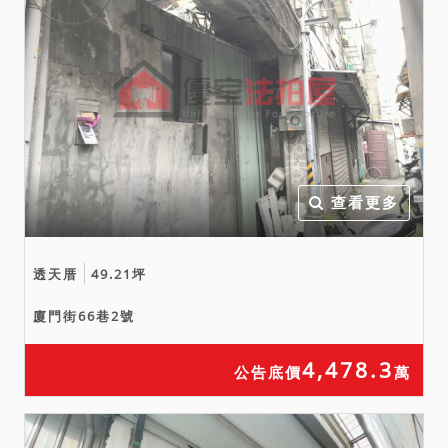
查看更多
透天厝
49.21坪
廈門街66巷2號
4,478.3
公告底價
萬