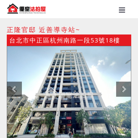
正隆官邸 近善導寺站~
台北市中正區杭州南路一段53號18樓