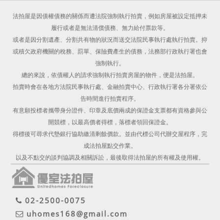
法拍屋是因債權債務的關係而遭法院強制執行拍賣，例如房屋被設定抵押未
履行或者是無法清償債務、無力給付票款等。
或者是因分割遺產、分割共有物的狀況而送交法院民事執行處執行拍賣。抑
或積欠政府機關的稅務、罰單、保險費產生的債務，法務部行政執行署也會
強制執行。
總的來說，依債權人的請求強制執行拍賣房屋的物件，便是法拍屋。
拍賣時會在各地方法院民事執行處、金融拍賣中心、行政執行署各分署依公
告時間進行拍賣程序。
有意願投標者攜帶身分證件、印章及底價兩成的保證金支票都有資格參與公
開競標，以最高價者得標，落標者領回保證金。
得標後可尋求代墊銀行協助繳清剩餘價款。並由代標公司代辦交屋程序，完
成法拍屋點交作業。
以及不點交的談判協調及相關訴訟，最後取得法拍屋的所有權及使用權。
02-2500-0075
uhomes168@gmail.com