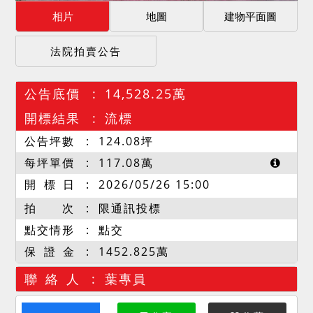
相片
地圖
建物平面圖
法院拍賣公告
公告底價
14,528.25萬
開標結果
流標
公告坪數
124.08
坪
每坪單價
117.08
萬
開 標 日
2026/05/26 15:00
拍 次
限通訊投標
點交情形
點交
保 證 金
1452.825萬
聯 絡 人
葉專員