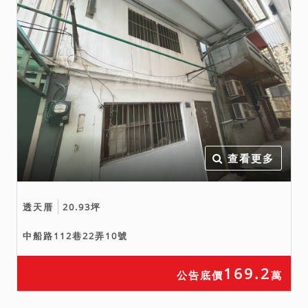
查看更多
透天厝
20.93坪
中船路112巷22弄10號
169.2
公告底價
萬