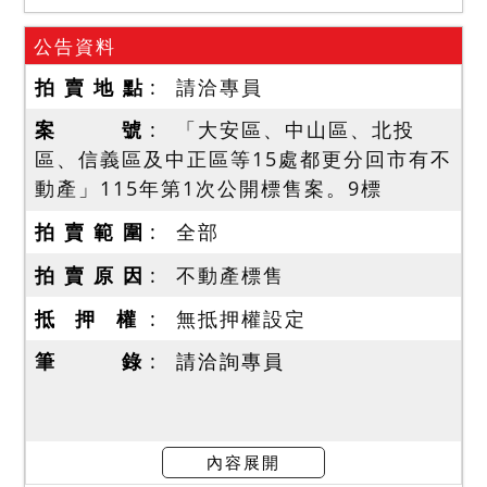
公告資料
拍 賣 地 點
請洽專員
案 號
「大安區、中山區、北投
區、信義區及中正區等15處都更分回市有不
動產」115年第1次公開標售案。9標
拍 賣 範 圍
全部
拍 賣 原 因
不動產標售
抵 押 權
無抵押權設定
筆 錄
請洽詢專員
內容展開