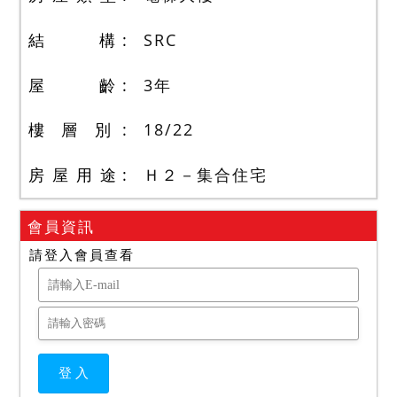
結 構
SRC
屋 齡
3
年
樓 層 別
18
/
22
房 屋 用 途
Ｈ２－集合住宅
會員資訊
請登入會員查看