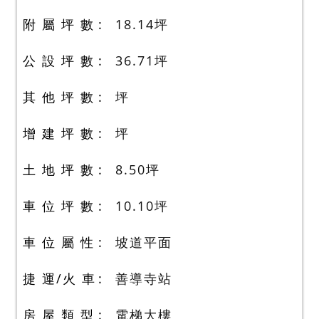
附 屬 坪 數
18.14
坪
公 設 坪 數
36.71
坪
其 他 坪 數
坪
增 建 坪 數
坪
土 地 坪 數
8.50
坪
車 位 坪 數
10.10
坪
車 位 屬 性
坡道平面
捷 運/火 車
善導寺站
房 屋 類 型
電梯大樓