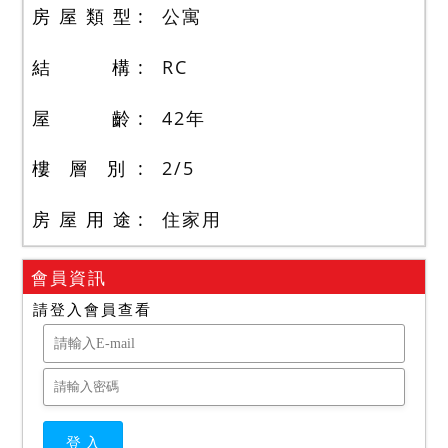
房 屋 類 型
公寓
結 構
RC
屋 齡
42
年
樓 層 別
2
/
5
房 屋 用 途
住家用
會員資訊
請登入會員查看