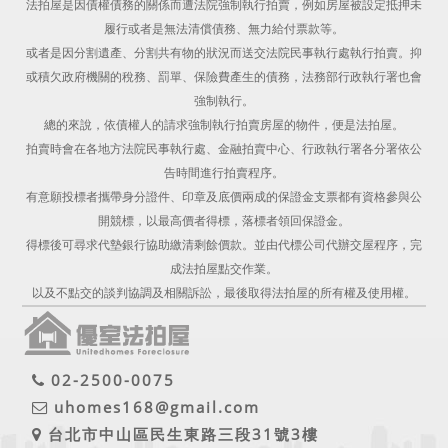
法拍屋是因債權債務的關係而遭法院強制執行拍賣，例如房屋被設定抵押未
履行或者是無法清償債務、無力給付票款等。
或者是因分割遺產、分割共有物的狀況而送交法院民事執行處執行拍賣。抑
或積欠政府機關的稅務、罰單、保險費產生的債務，法務部行政執行署也會
強制執行。
總的來說，依債權人的請求強制執行拍賣房屋的物件，便是法拍屋。
拍賣時會在各地方法院民事執行處、金融拍賣中心、行政執行署各分署依公
告時間進行拍賣程序。
有意願投標者攜帶身分證件、印章及底價兩成的保證金支票都有資格參與公
開競標，以最高價者得標，落標者領回保證金。
得標後可尋求代墊銀行協助繳清剩餘價款。並由代標公司代辦交屋程序，完
成法拍屋點交作業。
以及不點交的談判協調及相關訴訟，最後取得法拍屋的所有權及使用權。
02-2500-0075
uhomes168@gmail.com
台北市中山區民生東路三段31號3樓