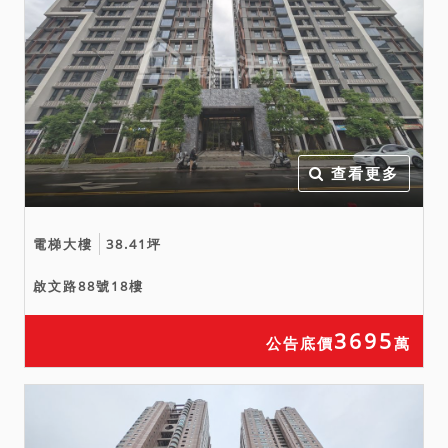
查看更多
電梯大樓
38.41坪
啟文路88號18樓
3695
公告底價
萬