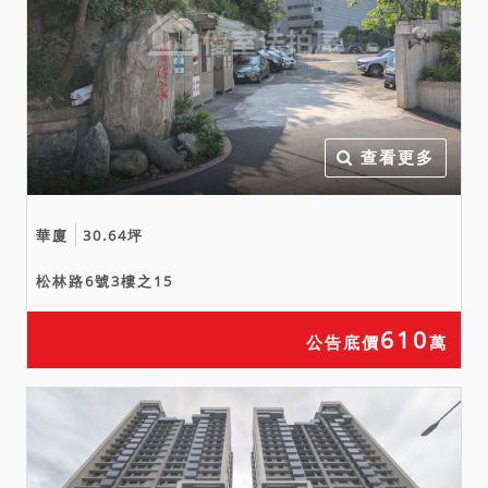
查看更多
華廈
30.64坪
松林路6號3樓之15
610
公告底價
萬