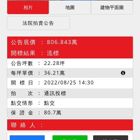
相片
地圖
建物平面圖
法院拍賣公告
公告底價
806.843萬
開標結果
流標
公告坪數
22.28
坪
每坪單價
36.21
萬
開 標 日
2022/08/25 14:30
拍 次
通訊投標
點交情形
點交
保 證 金
80.7萬
聯 絡 人