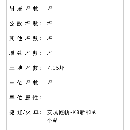
附 屬 坪 數
坪
公 設 坪 數
坪
其 他 坪 數
坪
增 建 坪 數
坪
土 地 坪 數
7.05
坪
車 位 坪 數
坪
車 位 屬 性
-
捷 運/火 車
安坑輕軌-K8新和國
小站