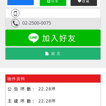
分享
收藏
02-2500-0075
留 言
物件資料
公 告 坪 數
22.28
坪
主 建 坪 數
22.28
坪