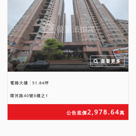
查看更多
電梯大樓
51.84坪
環河路40號6樓之1
2,978.64
公告底價
萬