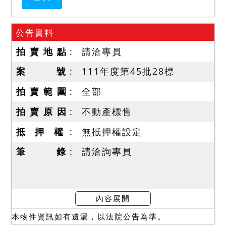
公告資料
拍 賣 地 點
請洽專員
案 號
111年度第45批28標
拍 賣 範 圍
全部
拍 賣 原 因
不動產標售
抵 押 權
無抵押權設定
筆 錄
請洽詢專員
內容展開
本物件資訊如有遺漏，以法院公告為準。