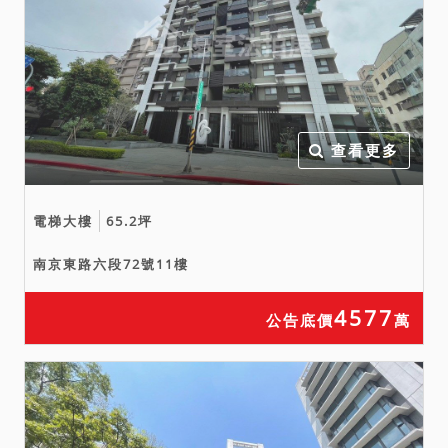
幣：43,580,000元，以總價
最高者得標。
三、保證金新台幣：
8,720,000元。
四、抵押權登記拍定後塗
銷。
查看更多
五、投標日期:中華民國115
年8月18日第2次拍賣。（下
電梯大樓
65.2坪
午2時30分開始投標，3時開
標。）
南京東路六段72號11樓
4577
公告底價
萬