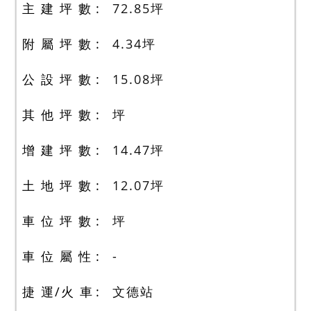
主 建 坪 數
72.85
坪
附 屬 坪 數
4.34
坪
公 設 坪 數
15.08
坪
其 他 坪 數
坪
增 建 坪 數
14.47
坪
土 地 坪 數
12.07
坪
車 位 坪 數
坪
車 位 屬 性
-
捷 運/火 車
文德站