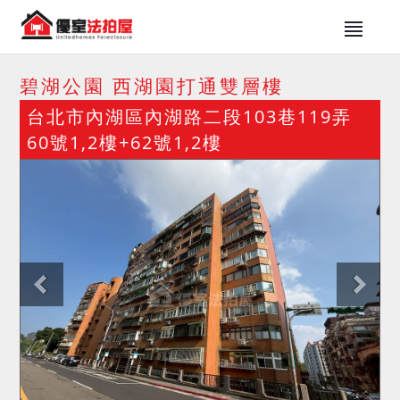
碧湖公園 西湖園打通雙層樓
台北市內湖區內湖路二段103巷119弄
60號1,2樓+62號1,2樓