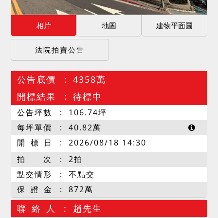
相片
地圖
建物平面圖
法院拍賣公告
公告底價
4358萬
開標結果
待標中
公告坪數
106.74
坪
每坪單價
40.82
萬
開 標 日
2026/08/18 14:30
拍 次
2拍
點交情形
不點交
保 證 金
872萬
聯 絡 人
趙先生