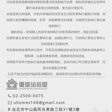
法拍屋是因債權債務的關係而遭法院強制執行拍賣，例如房屋被設定抵押未
履行或者是無法清償債務、無力給付票款等。
或者是因分割遺產、分割共有物的狀況而送交法院民事執行處執行拍賣。抑
或積欠政府機關的稅務、罰單、保險費產生的債務，法務部行政執行署也會
強制執行。
總的來說，依債權人的請求強制執行拍賣房屋的物件，便是法拍屋。
拍賣時會在各地方法院民事執行處、金融拍賣中心、行政執行署各分署依公
告時間進行拍賣程序。
有意願投標者攜帶身分證件、印章及底價兩成的保證金支票都有資格參與公
開競標，以最高價者得標，落標者領回保證金。
得標後可尋求代墊銀行協助繳清剩餘價款。並由代標公司代辦交屋程序，完
成法拍屋點交作業。
以及不點交的談判協調及相關訴訟，最後取得法拍屋的所有權及使用權。
02-2500-0075
uhomes168@gmail.com
台北市中山區民生東路三段31號3樓