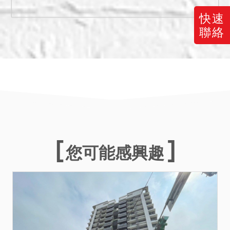
(四)暫編4689建號建物，臺
快速
北市建築管理工程處114年1
聯絡
月15年函復，為水平增建違
章建築(法定空地)，依臺北市
違章建築處理規則33條規
定，拍照存證辦理，請應買
人注意。
(五)投標人應自行查明債務人
有無積欠管理費，並注意拍
定後民法第826條之1第3項
規定之適用問題。
您可能感興趣
備註
一、以上不動產分別標價，
合併拍賣，以總價最高者得
標。
二、拍賣最低價額合計新台