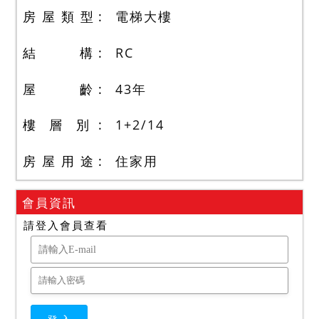
房 屋 類 型
電梯大樓
結 構
RC
屋 齡
43
年
樓 層 別
1+2
/
14
房 屋 用 途
住家用
會員資訊
請登入會員查看