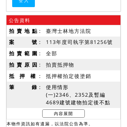
公告資料
拍 賣 地 點
臺灣士林地方法院
案 號
113年度司執字第81256號
拍 賣 範 圍
全部
拍 賣 原 因
拍賣抵押物
抵 押 權
抵押權拍定後塗銷
筆 錄
使用情形
(一)2346、2352及暫編
4689建號建物拍定後不點
交。123地號土地拍賣不動
內容展開
產應有部分，拍定後不點
本物件資訊如有遺漏，以法院公告為準。
交。