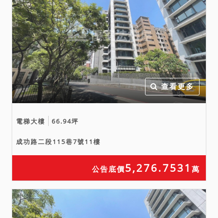
查看更多
電梯大樓
66.94坪
成功路二段115巷7號11樓
5,276.7531
公告底價
萬