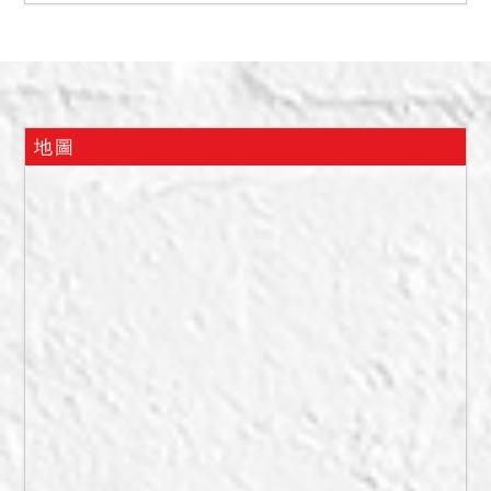
(二)113年12月18日現場履
勘時，第三人陳子靖在場
稱，系爭建物由其一人居住
使用。2346、2352建號建
物為打通併為一戶，其後方
地圖
廚房其起居室部分均有外堆
增建，2樓臥室亦有部分增
建。惟現在實際情形如何，
仍請應買人自行查明注意。
(三)暫編4689建號建物為未
辦保存登記，拍定人不得持
權利移轉證書辦理保存登
記。且本件拍賣以建物現況
拍賣，當事人及拍定人均不
得以面積不符，請求增減價
金。