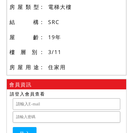
房 屋 類 型
電梯大樓
結 構
SRC
屋 齡
19
年
樓 層 別
3
/
11
房 屋 用 途
住家用
會員資訊
請登入會員查看