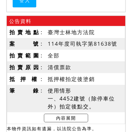
公告資料
拍 賣 地 點
臺灣士林地方法院
案 號
114年度司執字第81638號
拍 賣 範 圍
全部
拍 賣 原 因
清償票款
抵 押 權
抵押權拍定後塗銷
筆 錄
使用情形
一、4452建號（除停車位
外）拍定後點交。
二、民國114年10月2日現場
內容展開
查封時，債務人謝靜芬在稱
本物件資訊如有遺漏，以法院公告為準。
房屋為其家屬（公公、婆