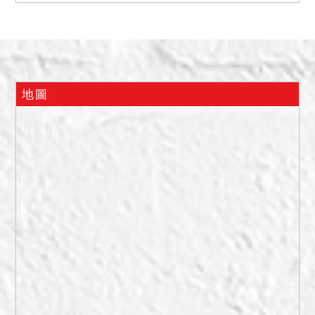
婆）自住，配賦之平面停車
位在B3，編號8號。惟現在
實際情形如何，仍請應買人
自行查明注意。
三、投標人應自行查明債務
地圖
人有無積欠管理費，並注意
拍定後民法第826條之1第3
項規定之適用問題。
備註
一、上開不動產3宗分別標
價，合併拍賣方式拍賣，請
投標人分別出價，以總價最
高者得標。
二、拍賣最低價額合計新台
幣：36,360,000元。
三、保證金新台幣：