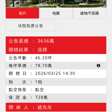
相片
地圖
建物平面圖
法院拍賣公告
公告底價
3636萬
開標結果
流標
公告坪數
46.20
坪
每坪單價
78.70
萬
開 標 日
2026/03/25 14:30
拍 次
1拍
點交情形
點交
保 證 金
728萬
聯 絡 人
趙先生