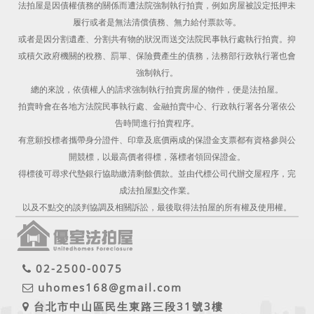
法拍屋是因債權債務的關係而遭法院強制執行拍賣，例如房屋被設定抵押未
履行或者是無法清償債務、無力給付票款等。
或者是因分割遺產、分割共有物的狀況而送交法院民事執行處執行拍賣。抑
或積欠政府機關的稅務、罰單、保險費產生的債務，法務部行政執行署也會
強制執行。
總的來說，依債權人的請求強制執行拍賣房屋的物件，便是法拍屋。
拍賣時會在各地方法院民事執行處、金融拍賣中心、行政執行署各分署依公
告時間進行拍賣程序。
有意願投標者攜帶身分證件、印章及底價兩成的保證金支票都有資格參與公
開競標，以最高價者得標，落標者領回保證金。
得標後可尋求代墊銀行協助繳清剩餘價款。並由代標公司代辦交屋程序，完
成法拍屋點交作業。
以及不點交的談判協調及相關訴訟，最後取得法拍屋的所有權及使用權。
02-2500-0075
uhomes168@gmail.com
台北市中山區民生東路三段31號3樓