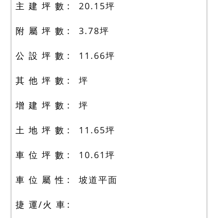
主 建 坪 數
20.15
坪
附 屬 坪 數
3.78
坪
公 設 坪 數
11.66
坪
其 他 坪 數
坪
增 建 坪 數
坪
土 地 坪 數
11.65
坪
車 位 坪 數
10.61
坪
車 位 屬 性
坡道平面
捷 運/火 車