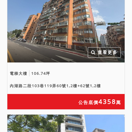
查看更多
電梯大樓
106.74坪
內湖路二段103巷119弄60號1,2樓+62號1,2樓
4358
公告底價
萬