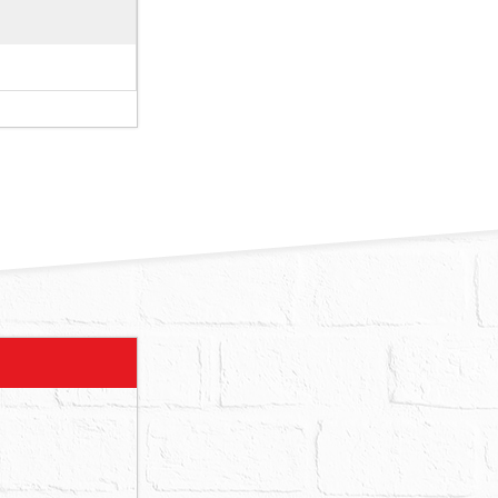
人自住使
院已盡力查證
投標，不得於
，拍定後拍定
價金，或撤銷
除之危險。
產之最新公開
，拍定後債權
銷拍賣。