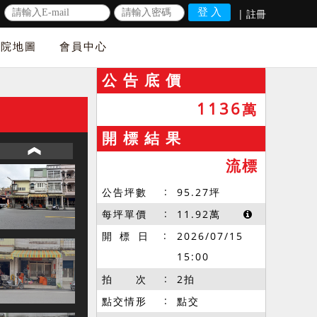
|
註冊
法院地圖
會員中心
公 告 底 價
1136
萬
開 標 結 果
流標
公告坪數
95.27
坪
每坪單價
11.92
萬
開 標 日
2026/07/15
15:00
拍 次
2拍
點交情形
點交