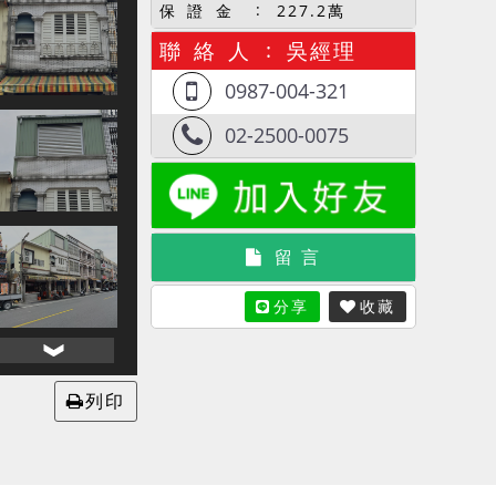
保 證 金
227.2萬
聯 絡 人
吳經理
0987-004-321
02-2500-0075
留 言
分享
收藏
列印