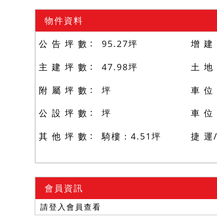
物件資料
公 告 坪 數
95.27
坪
增 建
主 建 坪 數
47.98
坪
土 地
附 屬 坪 數
坪
車 位
公 設 坪 數
坪
車 位
其 他 坪 數
騎樓：4.51
坪
捷 運
會員資訊
請登入會員查看