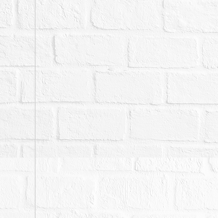
二、拍賣最低價額合計新台幣
三、保證金新台幣：2,272
四、抵押權拍定後均塗銷