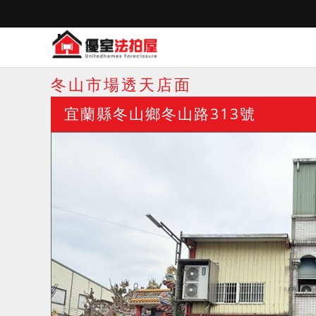
冬山市場透天店面
宜蘭縣冬山鄉冬山路313號