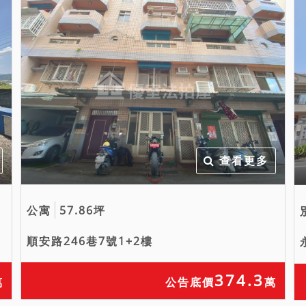
查看更多
公寓
57.86坪
順安路246巷7號1+2樓
374.3
萬
公告底價
萬