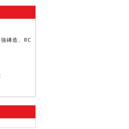
厝
強磚造、RC
2
用