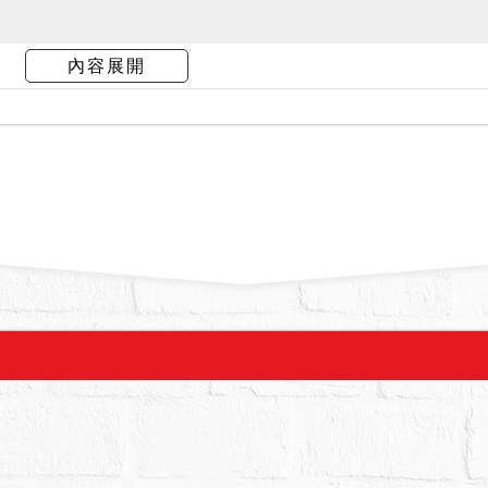
4年10月23日到現場查封時，房屋為債務人及其家
內容展開
經詢問在場人，其表示房屋有嚴重漏水之情事。本
應逕向相關單位洽詢查明，綜合考量相關風險再行
異議或聲請撤拍，併予說明。
號建物，係未辦理建築物所有權第一次登記之不動產
理所有權移轉登記，亦不得以面積不符，請求減少
主管機關認定為違章建築，拍定人應自行承擔受拆
請自行向地政事務所等相關機關調閱執行標的不動
後經地政機關實施重測，其面積應以重測結果為準
他關係人均不得以面積增減請求增減價金或聲請撤
號土地經查都市土地使用分區為商業區。
拍賣，請投標人分別出價。