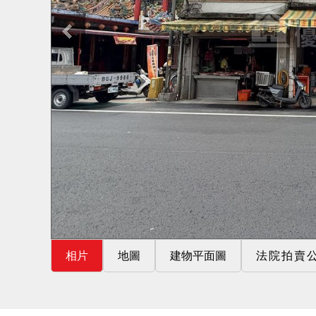
相片
地圖
建物平面圖
法院拍賣