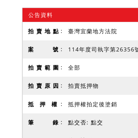
公告資料
拍 賣 地 點
臺灣宜蘭地方法院
案 號
114年度司執字第26356
拍 賣 範 圍
全部
拍 賣 原 因
拍賣抵押物
抵 押 權
抵押權拍定後塗銷
筆 錄
點交否: 點交