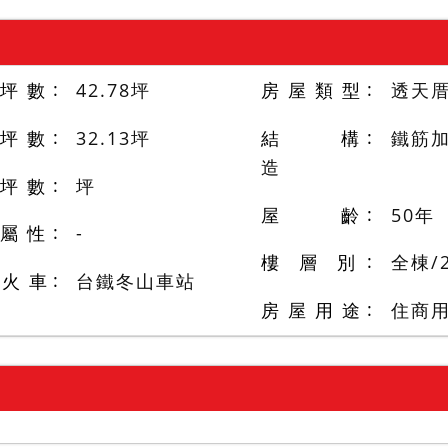
 坪 數
42.78
坪
房 屋 類 型
透天
 坪 數
32.13
坪
結 構
鐵筋加
造
 坪 數
坪
屋 齡
50
年
 屬 性
-
樓 層 別
全棟
/
/火 車
台鐵冬山車站
房 屋 用 途
住商