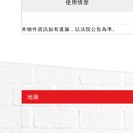
使用情形
一、拍賣標的物於民國11
用，故本件拍定後點交。
並揭露風險，請應買人仍
本物件資訊如有遺漏，以法院公告為準。
拍定後再執前揭事由聲明
二、本標內暫編625建
人不能持權利移轉證書辦
拍定；且若該建物經建築
三、本件投標人於投標前
資訊，以資參酌評估。
四、拍賣之土地如於查封
人、債務人、拍定人或其
地圖
五、本標130、131地
備註
一、上開不動產4宗合併