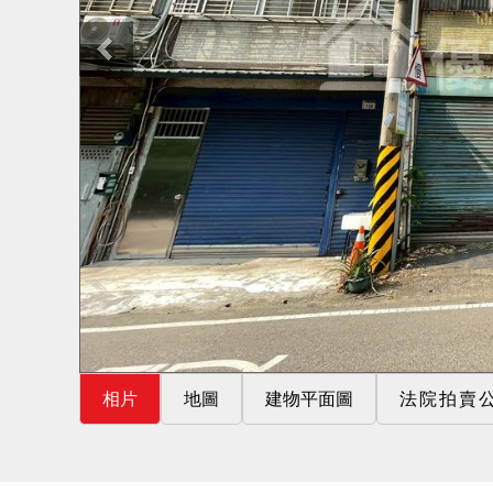
相片
地圖
建物平面圖
法院拍賣