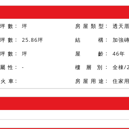
 坪 數
坪
房 屋 類 型
透天
 坪 數
25.86
坪
結 構
加強
 坪 數
坪
屋 齡
46
年
 屬 性
-
樓 層 別
全棟
/
/火 車
房 屋 用 途
住家