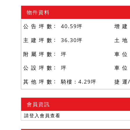
物件資料
公 告 坪 數
40.59
坪
增 建
主 建 坪 數
36.30
坪
土 地
附 屬 坪 數
坪
車 位
公 設 坪 數
坪
車 位
其 他 坪 數
騎樓：4.29
坪
捷 運
會員資訊
請登入會員查看