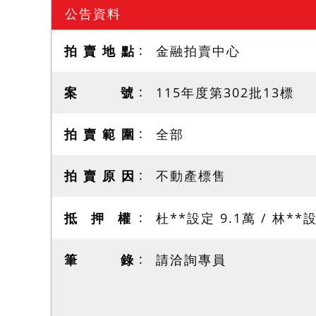
公告資料
拍 賣 地 點
金融拍賣中心
案 號
115年度第302批13標
拍 賣 範 圍
全部
拍 賣 原 因
不動產標售
抵 押 權
杜**設定 9.1萬 / 林**
筆 錄
請洽詢專員