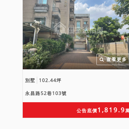
查看更多
別墅
102.44坪
永昌路52巷103號
1,819.9
公告底價