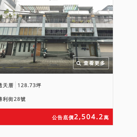
查看更多
透天厝
128.73坪
勝利街28號
2,504.2
公告底價
萬