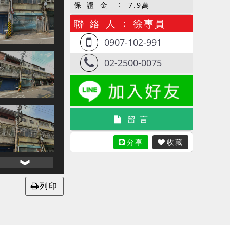
保 證 金
7.9萬
聯 絡 人
徐專員
0907-102-991
02-2500-0075
留 言
分享
收藏
列印