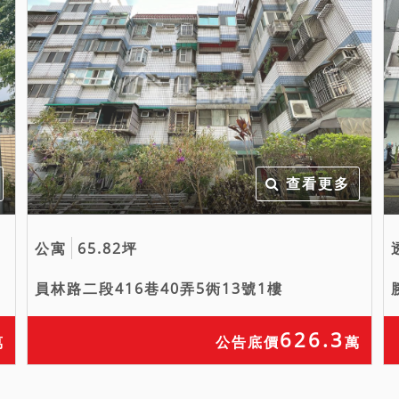
查看更多
公寓
65.82坪
員林路二段416巷40弄5衖13號1樓
626.3
萬
公告底價
萬