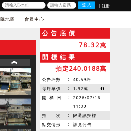
|
註冊
法院地圖
會員中心
公 告 底 價
78.32
萬
開 標 結 果
拍定240.0188萬
公告坪數
40.59
坪
每坪單價
1.92
萬
開 標 日
2026/07/16
11:00
拍 次
限通訊投標
點交情形
詳見公告