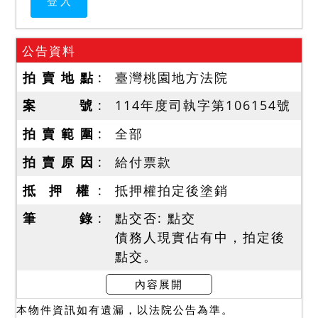
公告資料
拍 賣 地 點
臺灣桃園地方法院
案 號
114年度司執字第106154號
拍 賣 範 圍
全部
拍 賣 原 因
給付票款
抵 押 權
抵押權拍定後塗銷
筆 錄
點交否: 點交
債務人現實佔有中，拍定後
點交。
使用情形
內容展開
一、經詢問債務人，標的房
本物件資訊如有遺漏，以法院公告為準。
屋無停車位、無地震、火