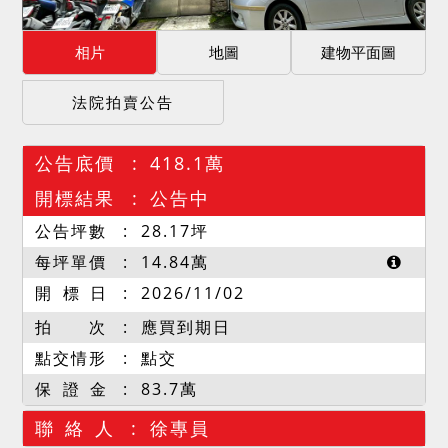
相片
地圖
建物平面圖
法院拍賣公告
公告底價
418.1萬
開標結果
公告中
公告坪數
28.17
坪
每坪單價
14.84
萬
開 標 日
2026/11/02
拍 次
應買到期日
點交情形
點交
保 證 金
83.7萬
聯 絡 人
徐專員