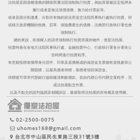
法拍屋是因債權債務的關係而遭法院強制執行拍賣，例如房屋被設定抵押未
履行或者是無法清償債務、無力給付票款等。
或者是因分割遺產、分割共有物的狀況而送交法院民事執行處執行拍賣。抑
或積欠政府機關的稅務、罰單、保險費產生的債務，法務部行政執行署也會
強制執行。
總的來說，依債權人的請求強制執行拍賣房屋的物件，便是法拍屋。
拍賣時會在各地方法院民事執行處、金融拍賣中心、行政執行署各分署依公
告時間進行拍賣程序。
有意願投標者攜帶身分證件、印章及底價兩成的保證金支票都有資格參與公
開競標，以最高價者得標，落標者領回保證金。
得標後可尋求代墊銀行協助繳清剩餘價款。並由代標公司代辦交屋程序，完
成法拍屋點交作業。
以及不點交的談判協調及相關訴訟，最後取得法拍屋的所有權及使用權。
02-2500-0075
uhomes168@gmail.com
台北市中山區民生東路三段31號3樓