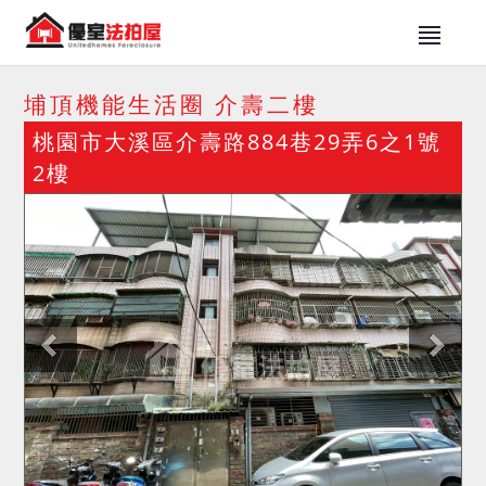
埔頂機能生活圈 介壽二樓
桃園市大溪區介壽路884巷29弄6之1號
2樓