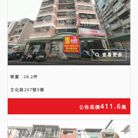
物買受人就物之瑕疵無擔保
請求權，請應買人或投標人
自行查明注意。另有無其他
足以影響交易之特殊情事，
請應買人或投標人於「應買
前」或「投標前」應逕向自
行鄰里機關查訪探詢，於綜
查看更多
合考量相關風險後再行投標
或應買。
八、刊登於新聞紙之公告內
華廈
28.2坪
容如與本院公告欄張貼之公
文化路207號5樓
告內容不符時，一律以本院
公告欄張貼之拍賣公告內容
411.6
公告底價
萬
為準。投標人應攜帶國民身
分證、印章、如委任他人代
為投標、應提出委任狀與受
任人之身分證、印章；投標