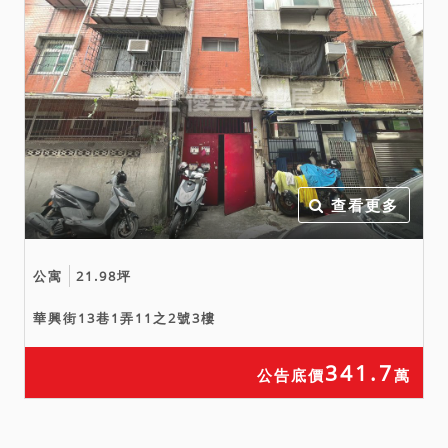
人為外國人者，應檢具相關
文件，依土地法第二十條第
一項規定，向土地或建物所
在地市縣政府申請核准得購
買該不動產之資格證明，於
投標時一併提出。
九、本件查封物合併拍賣，
應分別列價，總價並應達到
查看更多
底價，以總價最高者為得
標。
公寓
21.98坪
華興街13巷1弄11之2號3樓
341.7
公告底價
萬