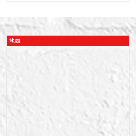
災、颱風受損；無海沙屋、
輻射屋等情。
二、現為債務人自住，無出
租，標的房屋無目視可見受
損或漏水痕跡。
地圖
三、經地政測量，標的房屋
為公寓二樓、無增建。
四、經地政指界，787地號
土地現為大溪區介壽路884
巷29弄2號至16號（含標的
房屋）建築基地；793地號
土地為大溪區介壽路884巷
29弄12號房屋前空地/道路
用地。
備註
一、上開不動產3宗合併拍