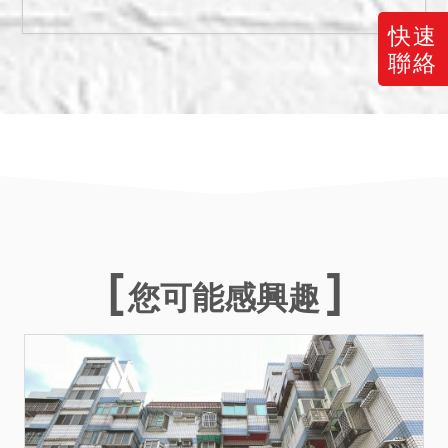
賣，合併徵求應買。
快速
二、拍賣最低價額合計新台
聯絡
幣：4,181,000元，以應買
書狀最先到達法院者得標；
同時到達而無法分出先後
者，以抽籤決定之。
三、保證金新台幣：
837,000元。
四、本件不動產有最高限額
抵押權設定，拍定後全部塗
銷。
您可能感興趣
五、本件787地號土地依桃
園市政府都市計畫土地使用
分區證明書所載，為大溪鎮
（埔頂地區）都市計畫（民
國105年8月17日）之第一種
住宅區；793地號土地則為