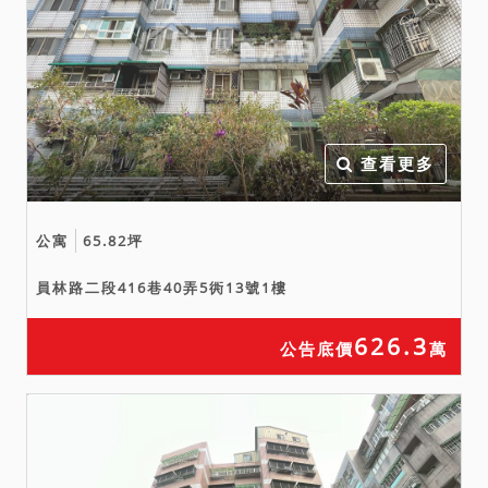
大溪鎮（埔頂地區）都市計
畫（民國81年7月13日）之
道路用地，惟上開證明書僅
供參考，實際情形仍應依現
地指定建築線為準，請應買
人自行注意。
查看更多
六、本件建物之部分拍定後
依現況點交。另屋內之動產
公寓
65.82坪
非在本件拍賣標的之範圍，
拍定後應返還予動產所有權
員林路二段416巷40弄5衖13號1樓
人，如無人接受返還時，應
將動產暫付拍定人保管，以
626.3
公告底價
萬
為後續之遺留物處理程序，
請應買人自行注意。
七、本件拍賣標的物依強制
執行法第69條之規定，拍賣