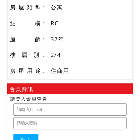
房 屋 類 型
公寓
結 構
RC
屋 齡
37
年
樓 層 別
2
/
4
房 屋 用 途
住商用
會員資訊
請登入會員查看