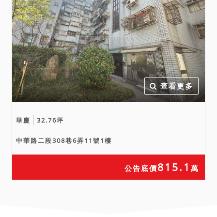
查看更多
華廈
32.76坪
中華路二段308巷6弄11號1樓
815.1
公告底價
萬