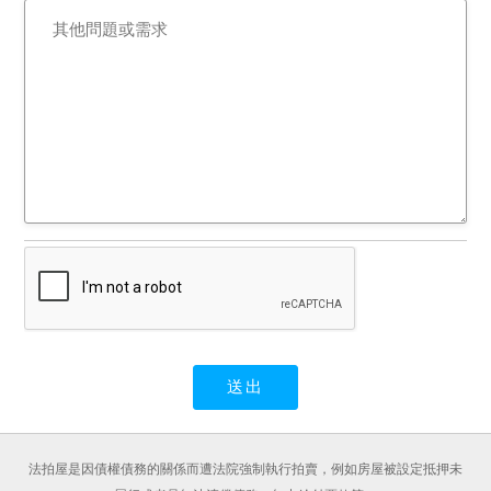
法拍屋是因債權債務的關係而遭法院強制執行拍賣，例如房屋被設定抵押未