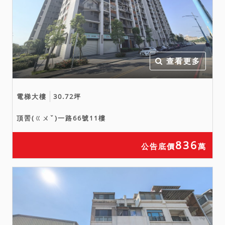
查看更多
電梯大樓
30.72坪
頂罟(ㄍㄨˇ)一路66號11樓
836
公告底價
萬