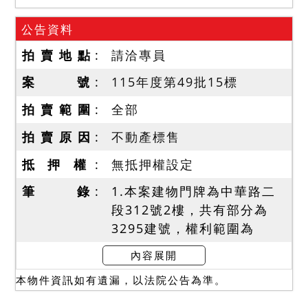
公告資料
拍 賣 地 點
請洽專員
案 號
115年度第49批15標
拍 賣 範 圍
全部
拍 賣 原 因
不動產標售
抵 押 權
無抵押權設定
筆 錄
1.本案建物門牌為中華路二
段312號2樓，共有部分為
3295建號，權利範圍為
39/10000，依登記面積辦理
內容展開
移轉。
本物件資訊如有遺漏，以法院公告為準。
2.本案標售底價含建物價格
2,699,500元，得標價格扣