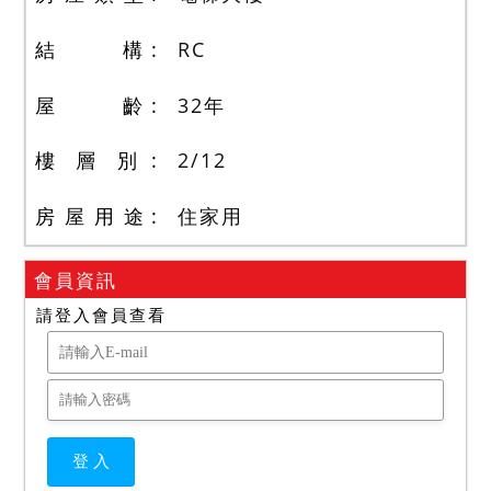
結 構
RC
屋 齡
32
年
樓 層 別
2
/
12
房 屋 用 途
住家用
會員資訊
請登入會員查看