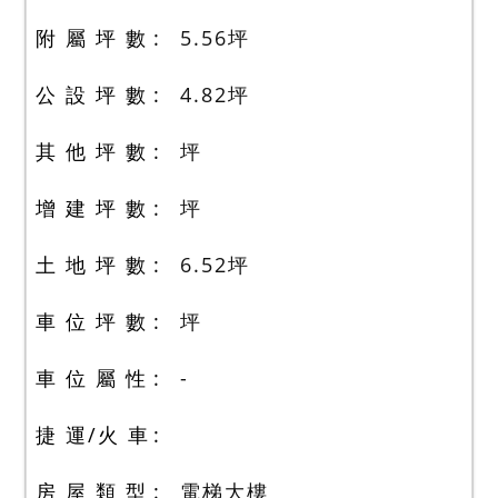
附 屬 坪 數
5.56
坪
公 設 坪 數
4.82
坪
其 他 坪 數
坪
增 建 坪 數
坪
土 地 坪 數
6.52
坪
車 位 坪 數
坪
車 位 屬 性
-
捷 運/火 車
房 屋 類 型
電梯大樓