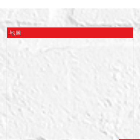
除建物價格後之金額，均屬
土地價格。
3.由衛生福利部八里療養院
按現狀點交，該院及本分署
地圖
不負瑕疵擔保責任。
4.私法人投標應自行確認符
合平均地權條例第79條之1
規定，並依投標須知第4點第
3項規定辦理。