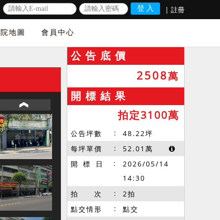
|
註冊
法院地圖
會員中心
公 告 底 價
2508
萬
開 標 結 果
拍定3100萬
公告坪數
48.22
坪
每坪單價
52.01
萬
開 標 日
2026/05/14
14:30
拍 次
2拍
點交情形
點交