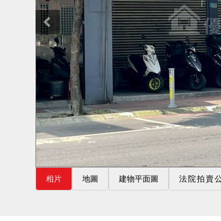
相片
地圖
建物平面圖
法院拍賣