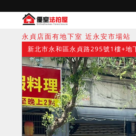
永貞店面有地下室 近永安市場站
新北市永和區永貞路295號1樓+地