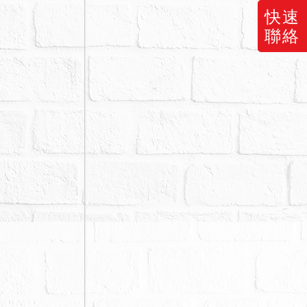
快速
管理費用，應
聯絡
執或聲明異
準，拍定後債
聲請撤銷拍
市計劃之劃定
買人於投標前
風險後再行投
，一律以本院