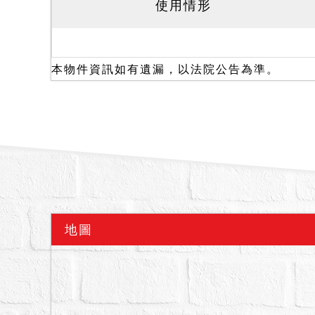
使用情形
本件標的為鄰路店面，目
內，一樓為廚房、客坐區
拍定後點交。
本物件資訊如有遺漏，以法院公告為準。
備註
一、上開不動產2宗合併
二、拍賣最低價額合計新台幣
三、保證金新台幣：5,020
四、本件係變價分割共有
買拍得，則其餘共有人無
五、本件拍賣之建物，經
地圖
嚴重漏水、火災受損、建
均已於附表載明；如有未
之瑕疵無擔保請求權，故
定。