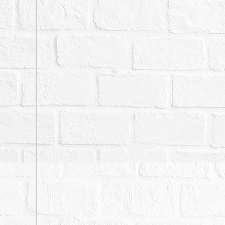
六、本件標的物原所有權
由拍定人自行查明後與相
議。
七、拍賣之不動產如於查
權人、債務人、拍定人或
賣。
八、本院業將查詢所得資
或是否有辦理徵收及協議
自應向相關主管機關查詢
標或應買，拍定後均不得
九、刊登於新聞紙或網際
公告欄張貼之拍賣公告內