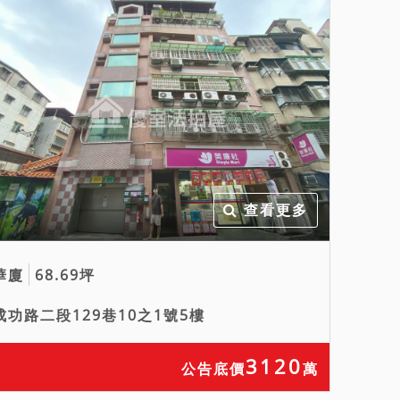
查看更多
華廈
68.69坪
成功路二段129巷10之1號5樓
3120
公告底價
萬