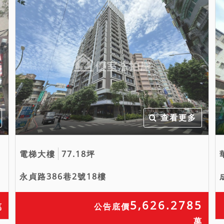
查看更多
電梯大樓
77.18坪
永貞路386巷2號18樓
5,626.2785
萬
公告底價
萬