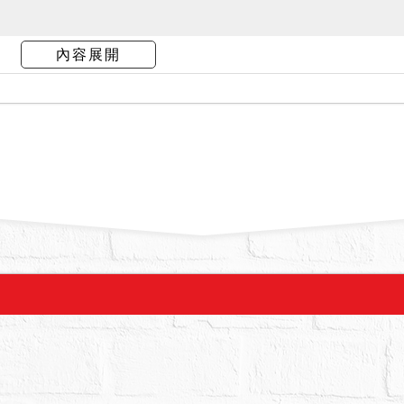
前斷水斷電中，前鐵門因斷電無法開啟，需從後門
內容展開
，B1為客坐區，並有一小儲藏空間，1樓及B1各有
拍賣，請投標人分別出價。
：25,080,000元，以總價最高者得標。
,000元。
物拍賣程序，各共有人均有優先承買權，惟若共有
優先承買權。
依形式外觀及通常調查所得是否為輻射屋、海砂屋
物內有非自然死亡或其他足以影響交易之特殊情事
記載之資訊，仍請投標人自行斟酌查明，且因拍賣
拍定後均不得以拍賣公告未記載而聲請減少價金或