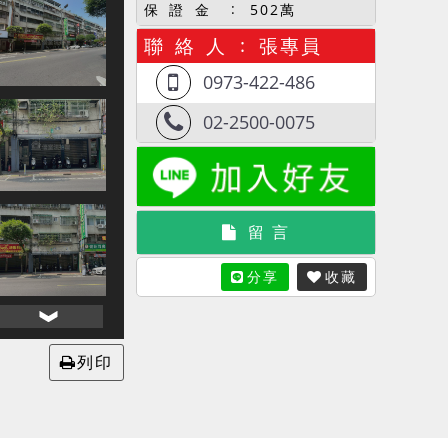
保 證 金
502萬
聯 絡 人
張專員
0973-422-486
02-2500-0075
留 言
分享
收藏
列印