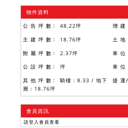
物件資料
公 告 坪 數
48.22
坪
增 建
主 建 坪 數
18.76
坪
土 地
附 屬 坪 數
2.37
坪
車 位
公 設 坪 數
坪
車 位
其 他 坪 數
騎樓：8.33 / 地下
捷 運
層：18.76
坪
會員資訊
請登入會員查看