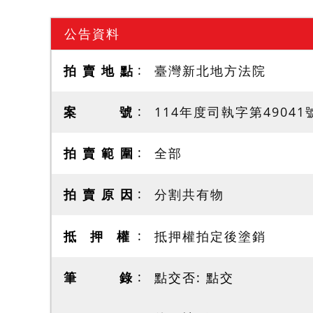
公告資料
拍 賣 地 點
臺灣新北地方法院
案 號
114年度司執字第49041
拍 賣 範 圍
全部
拍 賣 原 因
分割共有物
抵 押 權
抵押權拍定後塗銷
筆 錄
點交否: 點交