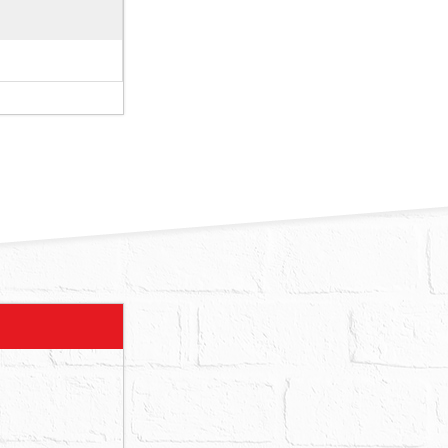
開鎖始得入
一間廁所，
人之一到場應
、地震受創、
等相關資訊，
物買受人就物
聲請撤銷拍