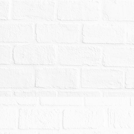
人或使用人如有積欠工程受益費及水電、瓦斯費或
關單位洽商解決，不得以此為由事後向本院提出爭
封後經地政機關實施重測，其面積應以重測結果為
其他利害關係人均不得以面積增減請求增減價金或
訊揭露於拍賣公告上，惟鑑於司法資源有限，且都
價購等事，可能伴隨社會經濟情事而迭有異動，應
有無使用上或取得上限制之情事，於綜合考量相關
以此為由聲請減少價金或聲請撤銷拍定。
網路之公告內容如與本院公告欄張貼之公告不符時
容為準。