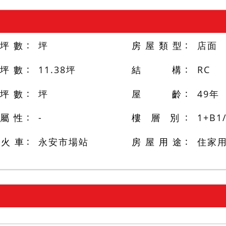
 坪 數
坪
房 屋 類 型
店面
 坪 數
11.38
坪
結 構
RC
 坪 數
坪
屋 齡
49
年
 屬 性
-
樓 層 別
1+B1
/火 車
永安市場站
房 屋 用 途
住家