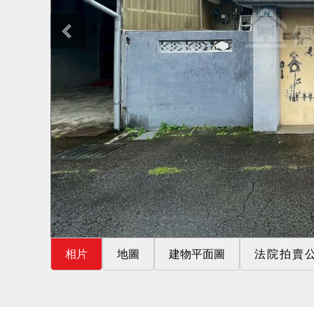
相片
地圖
建物平面圖
法院拍賣