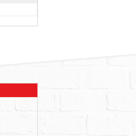
據１１４年６
函所載，房屋
人自行查明注
定人無法持法
意；又本件係
拍定。
分區為中壢
土地使用分
公共設施用