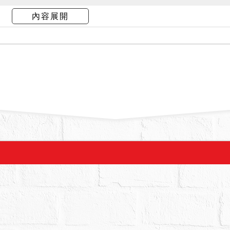
債權人陳報，標的建物由債務人及其家屬使用。另
內容展開
局平鎮分局平警分刑字第１１４００２５２７９號
弟吳Ｏ源居住。惟現在實際情形如何，仍應由應買
拍賣，請投標人分別出價。
台幣：肆佰玖拾陸萬貳仟元，以總價最高者得標。
玖萬參仟元。
抵押權於拍定後均塗銷。
號建物係未辦理建物所有權第一次登記之建物，拍
理所有權登記，且應負被拆除之風險，請應買人注
及拍定人均不得以面積不符，請求增減價金或撤銷
畫土地使用分區證明書所載：５４９地號土地使用
畫（民國７２年９月１３日）住宅區；５４９─１地號
區都市計畫（民國７２年９月１３日）道路用地，屬