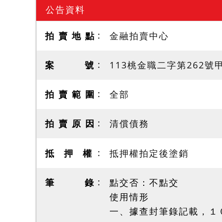
公告資料
拍 賣 地 點
金融拍賣中心
案 號
113桃金職二字第262號
拍 賣 範 圍
全部
拍 賣 原 因
清償債務
抵 押 權
抵押權拍定後塗銷
筆 錄
點交否：不點交
使用情形
一、據查封筆錄記載，１