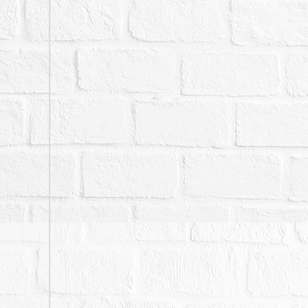
地。土地取得方式為徵購
（惟都市計畫案及土地之
七、本件若有停止、撤回
定日或拍定日前，縱已拍
定人、債權人、債務人均
八、本件執行標的建物，
水、火災受損、建物內有
載明，如使用情形欄未特
方式予以調查後尚未發現
通常方式予以調查，仍難
九、本件標的物原所有權
由拍定人自行查明後與相
議。
十、本件分標拍賣，如其
應負擔之費用時，其餘各