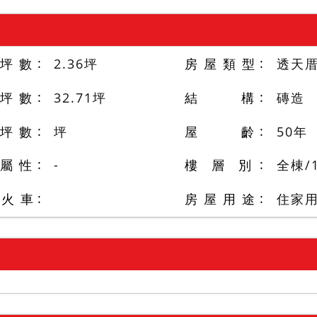
 坪 數
2.36
坪
房 屋 類 型
透天
 坪 數
32.71
坪
結 構
磚造
 坪 數
坪
屋 齡
50
年
 屬 性
-
樓 層 別
全棟
/
/火 車
房 屋 用 途
住家