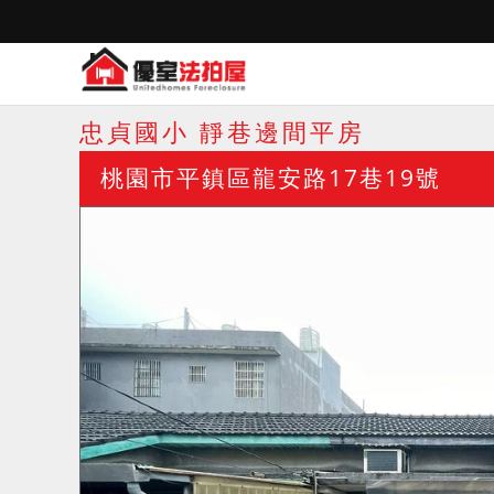
忠貞國小 靜巷邊間平房
桃園市平鎮區龍安路17巷19號