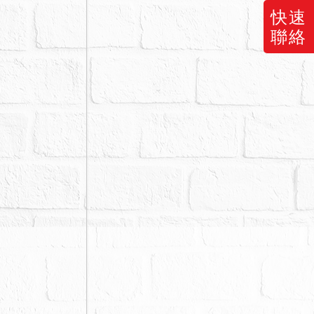
快速
標人參考。
聯絡
）。
於本案標的拍
，應買人、拍
買。
創、嚴重漏
於使用情形欄
或函警訪查等
，縱經法院以
。
管理費用，應
執或聲明異
權額及債務人
銷超額部分之