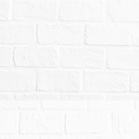
、市地重劃。需地機關為桃園市政府工務局，供投
使用分區有變更之可能，投標人投標前宜自行查詢
、撤銷、延緩強制執行之事由，而其事由確實發生
定，法院亦得撤銷拍定，無息返還已經繳交之款項
不得異議，不同意之應買人請勿參與本件標的之應
法院已儘量將調查所得之輻射屋、海砂屋、地震受
非自然死亡或其他足以影響交易之特殊情事等項，
別載明，即表示經法院以現場調查及命債權人查報
有上開影響交易價格之情形。惟鑑於司法資源有限
保證絕無上情，此部分請投標人斟酌自行查明注意
人或使用人如有積欠工程受益費及水電、瓦斯費或
關單位洽商解決，不得以此為由事後向法院提出爭
中一標或數標之賣得價金，已足清償強制執行之債
標雖達底價，亦不為拍定；縱經拍定，法院亦得撤