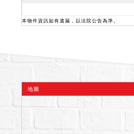
水，浴室下雨會漏水。據
月１９日桃園市政府警察
自１０６年起由債務人胞
本物件資訊如有遺漏，以法院公告為準。
意。
二、本件拍定後不點交。
備註
一、上開不動產４宗合併
二、拍賣最低價額合計新
三、保證金新台幣：玖拾
四、本件標的物所設定之
五、本件標的２０１４建
地圖
院核發之權利移轉證書辦
以建物現況拍賣，當事人
六、依桃園市政府都市計
(龍岡地區)地區都市計
區為中壢(龍岡地區)地