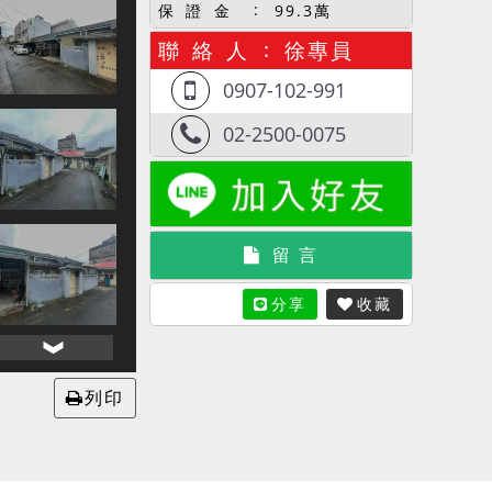
保 證 金
99.3萬
聯 絡 人
徐專員
0907-102-991
02-2500-0075
留 言
分享
收藏
列印