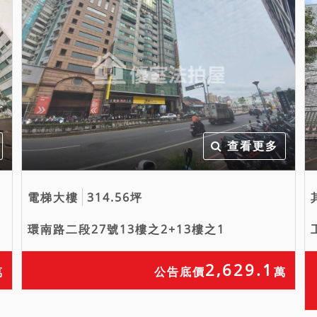
查看更多
電梯大樓
314.56坪
環南路二段27號13樓之2+13樓之1
2,629.1
萬
公告底價
萬