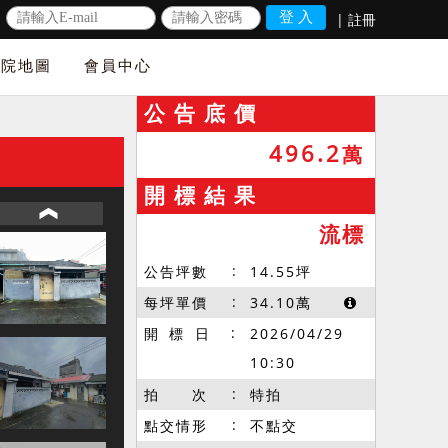
|
註冊
法院地圖
會員中心
公 告 底 價
496.2
萬
開 標 結 果
流標
公告坪數
14.55
坪
每坪單價
34.10
萬
開 標 日
2026/04/29
10:30
拍 次
特拍
點交情形
不點交