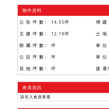
物件資料
公 告 坪 數
14.55
坪
增 建
主 建 坪 數
12.19
坪
土 地
附 屬 坪 數
坪
車 位
公 設 坪 數
坪
車 位
其 他 坪 數
坪
捷 運
會員資訊
請登入會員查看