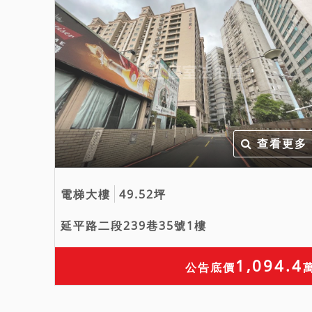
查看更多
電梯大樓
49.52坪
延平路二段239巷35號1樓
1,094.4
公告底價