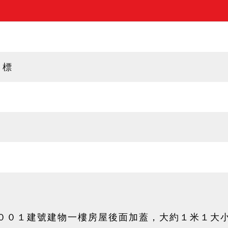
甲標
００１建號建物一樓房屋後面加蓋，大約１米１大