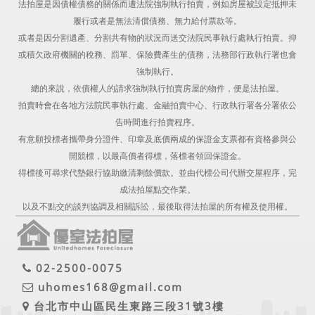
法拍屋是因債權債務的關係而遭法院強制執行拍賣，例如房屋被設定抵押未
履行或者是無法清償債務、無力給付票款等。
或者是因分割遺產、分割共有物的狀況而送交法院民事執行處執行拍賣。抑
或積欠政府機關的稅務、罰單、保險費產生的債務，法務部行政執行署也會
強制執行。
總的來說，依債權人的請求強制執行拍賣房屋的物件，便是法拍屋。
拍賣時會在各地方法院民事執行處、金融拍賣中心、行政執行署各分署依公
告時間進行拍賣程序。
有意願投標者攜帶身分證件、印章及底價兩成的保證金支票都有資格參與公
開競標，以最高價者得標，落標者領回保證金。
得標後可尋求代墊銀行協助繳清剩餘價款。並由代標公司代辦交屋程序，完
成法拍屋點交作業。
以及不點交的談判協調及相關訴訟，最後取得法拍屋的所有權及使用權。
02-2500-0075
uhomes168@gmail.com
台北市中山區民生東路三段31號3樓