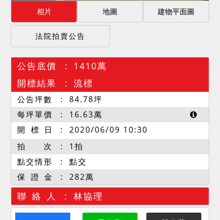
相片
地圖
建物平面圖
法院拍賣公告
公告底價
1410萬
開標結果
流標
公告坪數
84.78
坪
每坪單價
16.63
萬
開 標 日
2020/06/09 10:30
拍 次
1拍
點交情形
點交
保 證 金
282萬
聯 絡 人
林協理