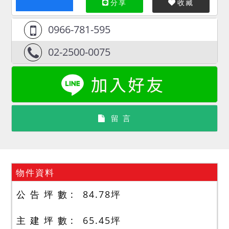
分享
收藏
0966-781-595
02-2500-0075
留 言
物件資料
公 告 坪 數
84.78
坪
主 建 坪 數
65.45
坪