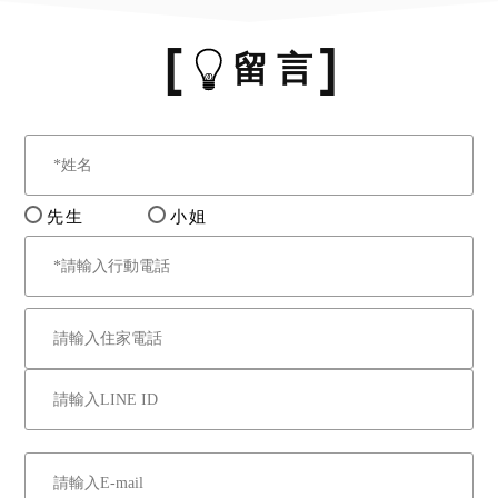
留 言
先生
小姐