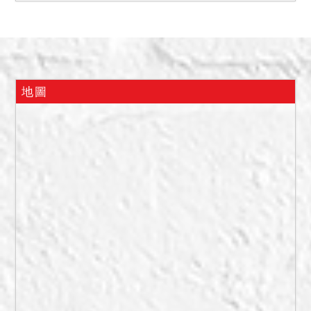
樓前面均有增建，屬原建物
之擴建，無獨立出入口，本
件標的 建物拍定後依現況點
交。 二、本件查封標的物第
1412建號建物係未辦第一次
地圖
所有權登記之增建物，屬原
1138建號建物之擴 建，得
標人就此部分增建物無法逕
持本院核發之權利移轉證書
辦理所有權登記，且應負被
拆 除之危險，不得異議。