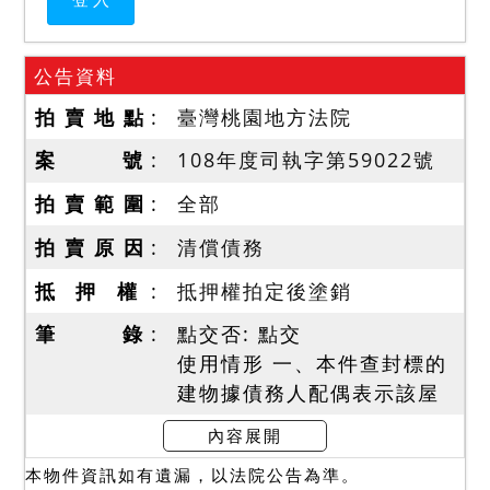
公告資料
拍 賣 地 點
臺灣桃園地方法院
案 號
108年度司執字第59022號
拍 賣 範 圍
全部
拍 賣 原 因
清償債務
抵 押 權
抵押權拍定後塗銷
筆 錄
點交否: 點交
使用情形 一、本件查封標的
建物據債務人配偶表示該屋
係其一家人自住，屋況正
內容展開
常，復據地政人員稱該屋 一
本物件資訊如有遺漏，以法院公告為準。
樓後面，二、三樓前面及五