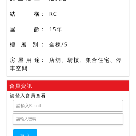
結 構
RC
屋 齡
15
年
樓 層 別
全棟
/
5
房 屋 用 途
店舖、騎樓、集合住宅、停
車空間
會員資訊
請登入會員查看