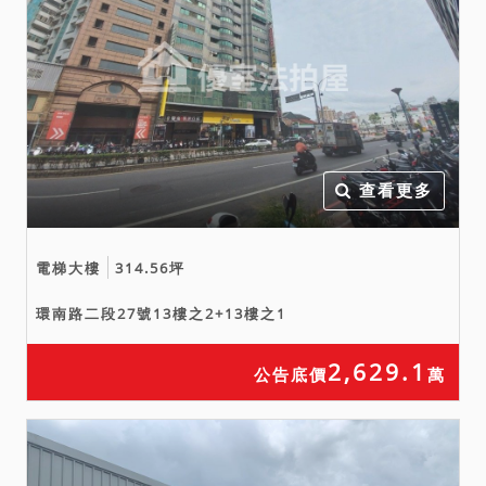
查看更多
電梯大樓
314.56坪
環南路二段27號13樓之2+13樓之1
2,629.1
公告底價
萬