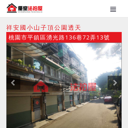
祥安國小山子頂公園透天
桃園市平鎮區湧光路136巷72弄13號