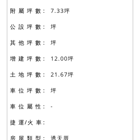
附 屬 坪 數
7.33
坪
公 設 坪 數
坪
其 他 坪 數
坪
增 建 坪 數
12.00
坪
土 地 坪 數
21.67
坪
車 位 坪 數
坪
車 位 屬 性
-
捷 運/火 車
房 屋 類 型
透天厝