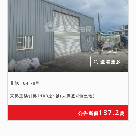
查看更多
其他
84.78坪
東勢里洪圳路1188之1號(未保登)(無土地)
187.2
公告底價
萬