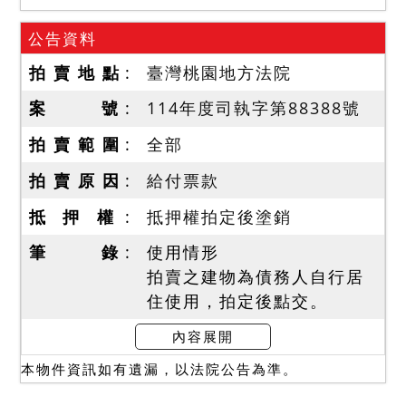
公告資料
拍 賣 地 點
臺灣桃園地方法院
案 號
114年度司執字第88388號
拍 賣 範 圍
全部
拍 賣 原 因
給付票款
抵 押 權
抵押權拍定後塗銷
筆 錄
使用情形
拍賣之建物為債務人自行居
住使用，拍定後點交。
內容展開
備註
本物件資訊如有遺漏，以法院公告為準。
一、上開不動產２宗合併應
買，請應買人出價應買。