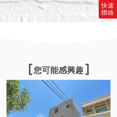
本院以現場調查等方式予以
快速
調查後尚未發現有上開影響
聯絡
交易價格之情形。惟鑑於司
法資源有限及衡平執行費用
支出，縱經本院以通常方式
予以調查，仍難保證絕無上
情，此部分仍請應買人自行
查明後始斟酌投標應買。
六、本件標的物原所有權人
或使用人如有積欠工程受益
您可能感興趣
費及水電、瓦斯費或管理費
用，應由拍定人自行查明後
與相關單位洽商解決。