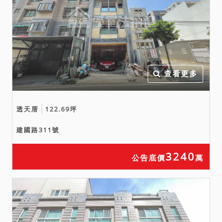
查看更多
透天厝
122.69坪
建國路311號
3240
公告底價
萬