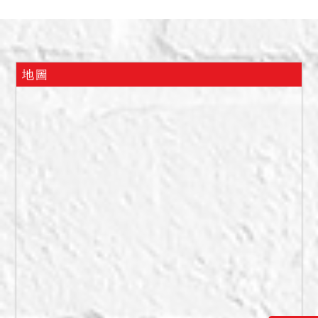
二、聲明應買價額新台幣：
２,９１９,０００元，應買
時，以聲請應買之書狀最先
送達法院者為優先，不能分
地圖
出先後者，以抽籤決定之。
三、保證金新台幣：５８４,
０００元。
四、抵押權拍定後均塗銷。
五、本件執行標的建物，本
院已儘量將調查所得之輻射
屋、海砂屋、地震受創、嚴
重漏水、火災受損、建物內
有非自然死亡或其他足以影
響交易之特殊情事等項，於
使用情形欄載明，如使用情
形欄未特別載明，即表示經