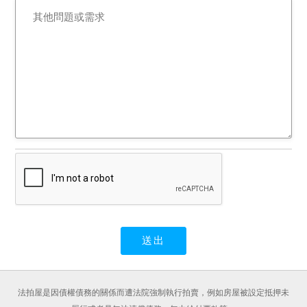
法拍屋是因債權債務的關係而遭法院強制執行拍賣，例如房屋被設定抵押未