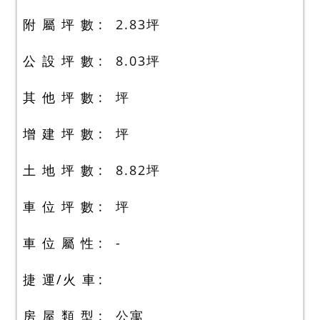
附 屬 坪 數
2.83
坪
公 設 坪 數
8.03
坪
其 他 坪 數
坪
增 建 坪 數
坪
土 地 坪 數
8.82
坪
車 位 坪 數
坪
車 位 屬 性
-
捷 運/火 車
房 屋 類 型
公寓