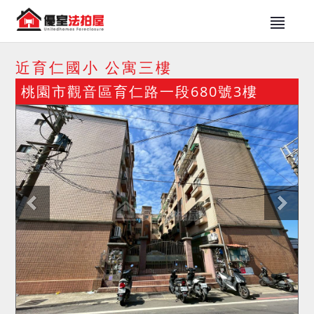
近育仁國小 公寓三樓
桃園市觀音區育仁路一段680號3樓