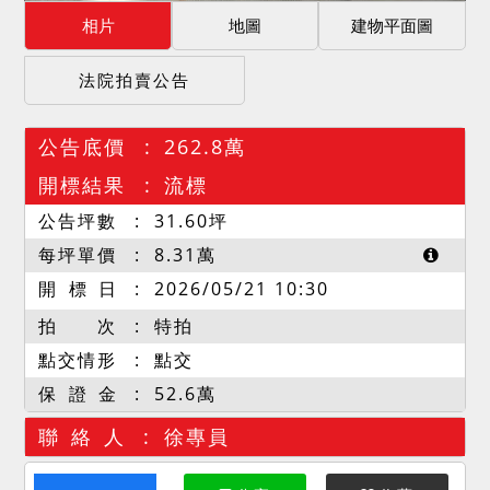
相片
地圖
建物平面圖
法院拍賣公告
公告底價
262.8萬
開標結果
流標
公告坪數
31.60
坪
每坪單價
8.31
萬
開 標 日
2026/05/21 10:30
拍 次
特拍
點交情形
點交
保 證 金
52.6萬
聯 絡 人
徐專員