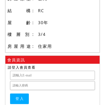
結 構
RC
屋 齡
30
年
樓 層 別
3
/
4
房 屋 用 途
住家用
會員資訊
請登入會員查看