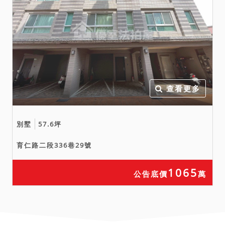
查看更多
別墅
57.6坪
育仁路二段336巷29號
1065
公告底價
萬