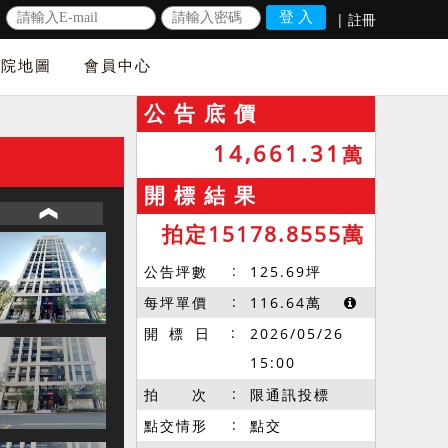
|
註冊
法院地圖
會員中心
公 告 底 價
14,661.31
萬
開 標 結 果
拍定15178.8555萬
公告坪數
125.69
坪
每坪單價
116.64
萬
開 標 日
2026/05/26
15:00
拍 次
限通訊投標
點交情形
點交