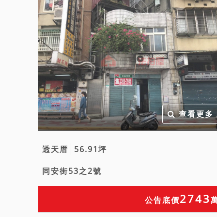
查看更多
透天厝
56.91坪
同安街53之2號
2743
公告底價