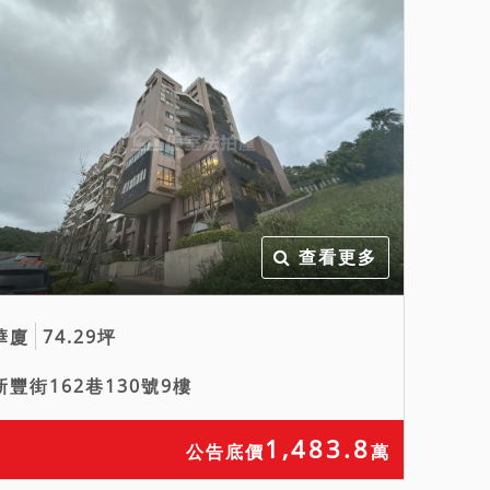
查看更多
華廈
74.29坪
新豐街162巷130號9樓
1,483.8
公告底價
萬