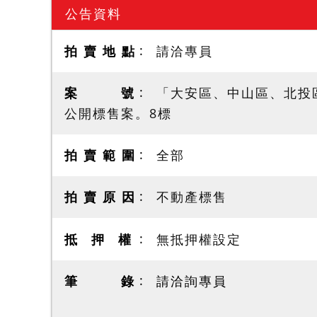
公告資料
拍 賣 地 點
請洽專員
案 號
「大安區、中山區、北投區
公開標售案。8標
拍 賣 範 圍
全部
拍 賣 原 因
不動產標售
抵 押 權
無抵押權設定
筆 錄
請洽詢專員