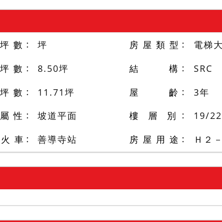
 坪 數
坪
房 屋 類 型
電梯
 坪 數
8.50
坪
結 構
SRC
 坪 數
11.71
坪
屋 齡
3
年
 屬 性
坡道平面
樓 層 別
19
/
22
/火 車
善導寺站
房 屋 用 途
Ｈ２