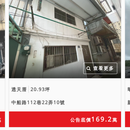
查看更多
透天厝
20.93坪
中船路112巷22弄10號
169.2
萬
公告底價
萬