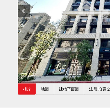
相片
地圖
建物平面圖
法院拍賣