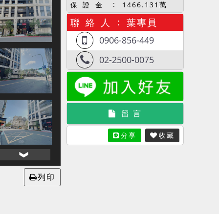
保 證 金
1466.131萬
聯 絡 人
葉專員
0906-856-449
02-2500-0075
留 言
分享
收藏
列印