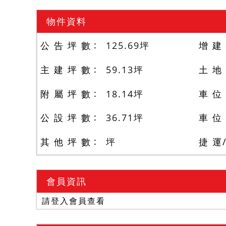
物件資料
公 告 坪 數
125.69
坪
增 建
主 建 坪 數
59.13
坪
土 地
附 屬 坪 數
18.14
坪
車 位
公 設 坪 數
36.71
坪
車 位
其 他 坪 數
坪
捷 運
會員資訊
請登入會員查看