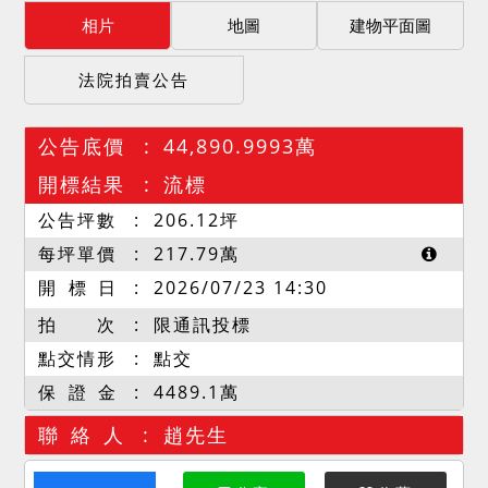
相片
地圖
建物平面圖
法院拍賣公告
公告底價
44,890.9993萬
開標結果
流標
公告坪數
206.12
坪
每坪單價
217.79
萬
開 標 日
2026/07/23 14:30
拍 次
限通訊投標
點交情形
點交
保 證 金
4489.1萬
聯 絡 人
趙先生