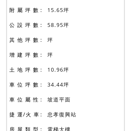
附 屬 坪 數
15.65
坪
公 設 坪 數
58.95
坪
其 他 坪 數
坪
增 建 坪 數
坪
土 地 坪 數
10.96
坪
車 位 坪 數
34.44
坪
車 位 屬 性
坡道平面
捷 運/火 車
忠孝復興站
房 屋 類 型
電梯大樓