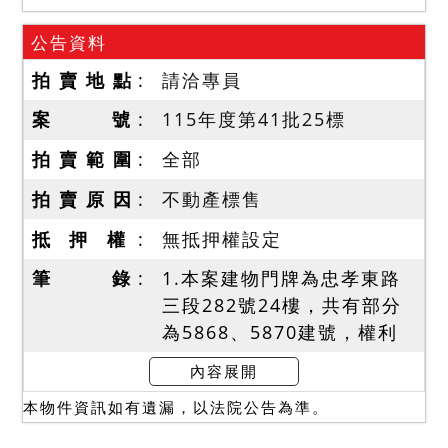
公告資料
拍 賣 地 點
請洽專員
案 號
115年度第41批25標
拍 賣 範 圍
全部
拍 賣 原 因
不動產標售
抵 押 權
無抵押權設定
筆 錄
1.本案建物門牌為忠孝東路
三段282號24樓，共有部分
為5868、5870建號，權利
範圍依序為278/10000、
內容展開
403/10000(含停車位編號
本物件資訊如有遺漏，以法院公告為準。
B4-82、B4-83、B4-84)，
依登記面積辦理移轉。