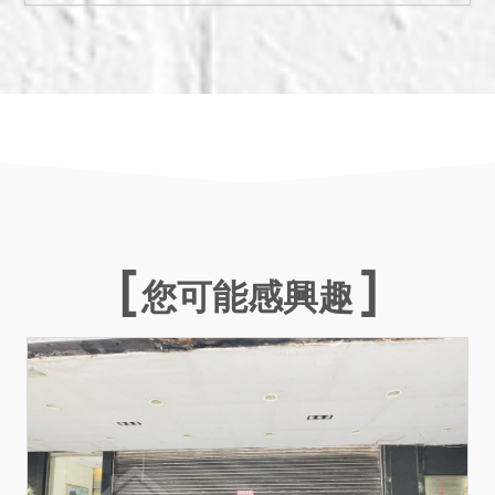
4.私法人投標應自行確認符
合平均地權條例第79條之1
規定，並依投標須知第4點第
3項規定辦理。
5.投標人應自行向當地市政
府查詢本建物使用執照附表
注意事項，以確認應負擔義
務及使用限制等。
6.按現況點交，本分署不負
瑕疵擔保責任。
您可能感興趣
7.建物之固定建材及設備已
逾保固期限，其修繕等費用
由得標人自理負擔。防水保
固期限至115年10月31日，
建築結構體保固期限至128
年10月31日。