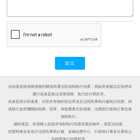
法拍屋是因債權債務的關係而遭法院強制執行拍賣，例如房屋被設定抵押未
履行或者是無法清償債務、無力給付票款等。
或者是因分割遺產、分割共有物的狀況而送交法院民事執行處執行拍賣。抑
或積欠政府機關的稅務、罰單、保險費產生的債務，法務部行政執行署也會
強制執行。
總的來說，依債權人的請求強制執行拍賣房屋的物件，便是法拍屋。
拍賣時會在各地方法院民事執行處、金融拍賣中心、行政執行署各分署依公
告時間進行拍賣程序。