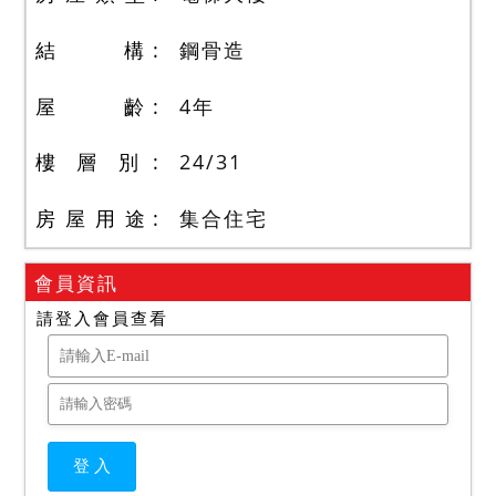
結 構
鋼骨造
屋 齡
4
年
樓 層 別
24
/
31
房 屋 用 途
集合住宅
會員資訊
請登入會員查看