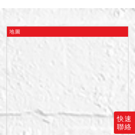
2.本案標售底價含建物價格
61,441,300元，得標價格扣
除建物價格後之金額，均屬
土地價格。
地圖
3.依臺北市政府都市發展局
111使字第0040號使用執照
存根附表注意事項載略以，
自取得使用執照後之50年
內，天橋及地下連通設施使
用懷生段二小段43地號國私
共有土地，該地國有持分部
分依財政部頒布「國有公用
不動產收益原則」規定辦理
並繳納租金，私有持分部分
快速
應逕洽土地所有權人取得土
聯絡
地使用同意文件。