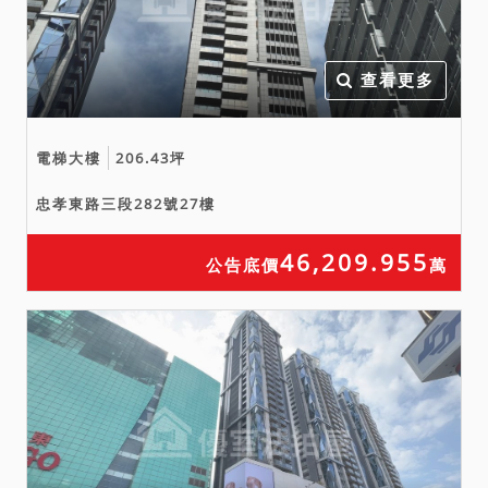
查看更多
電梯大樓
206.43坪
忠孝東路三段282號27樓
46,209.955
公告底價
萬