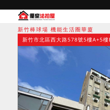
新竹棒球場 機能生活圈華廈
新竹市北區西大路578號5樓A+5樓B