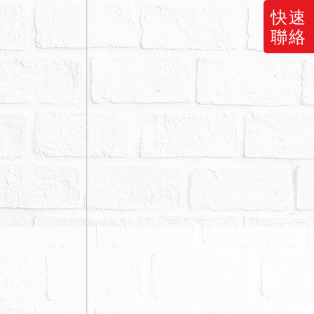
快速
聯絡
受損、建物內
未特別載明，
之情形。惟鑑
分請投標人斟
再行應買或投
木件拍賣土地
行注意查
定後不得以之
投標前審慎查
括於總價內，
承擔被拆除之