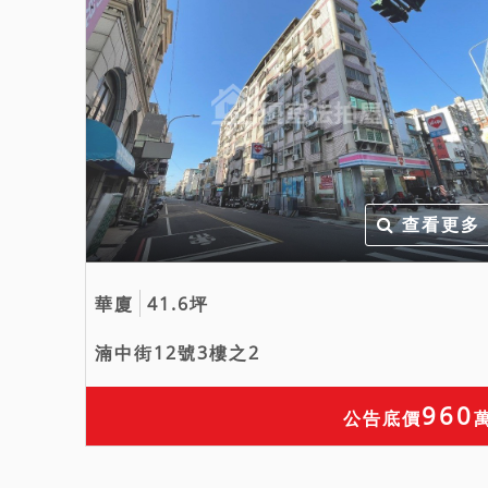
查看更多
華廈
41.6坪
湳中街12號3樓之2
960
公告底價