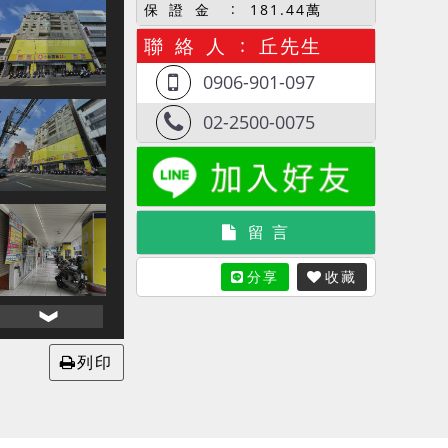
保 證 金
181.44萬
聯 絡 人
丘先生
0906-901-097
02-2500-0075
留 言
分享
收藏
列印