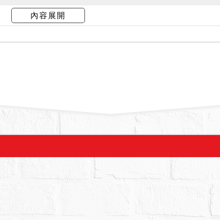
12月17日假扣押查封時，債務人不在場，據管理員稱5
內容展開
，且租給天外天三溫暖當員工宿舍等語。嗣經本院於1
再至現場履勘(標的5樓)，債務人不在場，據債權
8號5樓A、578號5樓之2即為578號5樓B，5樓之2
外部觀之其內堆置許多垃圾雜物，顯係無人居住狀
權人代理人稱該處先前為通往四樓之內梯、屋內多
578號5樓之1、之2屋內有門可互通，5樓之1其
及大片壁癌，顯無人居住等語。惟嗣據債權人另具
何人占用使用，且與4樓之1.2間因嚴重漏水及結構
，本院不為實體認定，且本件房屋有無欠繳或應補
定後拍定人應自行與相關單位洽商解決，請投標人先
間有內部樓梯相通、漏水及結構糾紛等事項，拍定後
協商或訴訟解決，本院不代處理，請投標人或應買人
求撤銷拍定或減少價金，拍定後不點交。