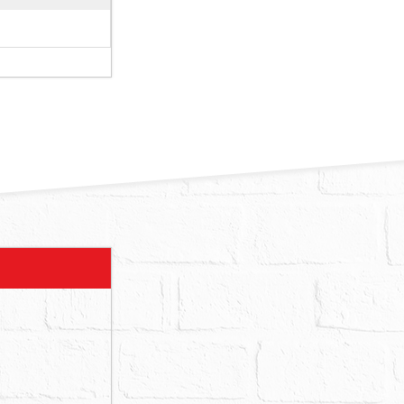
樓A.B部分
14年6月
人代理人稱門
大門未鎖外部
態，屋內大門
處壁癌、陽台
內亦堆置許多
狀陳報表示本
糾紛..等訴
納水電、瓦斯
行注意查證，
應由拍定人
特別注意，