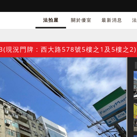
法拍屋
關於優室
最新消息
(現況門牌 : 西大路578號5樓之1及5樓之2)