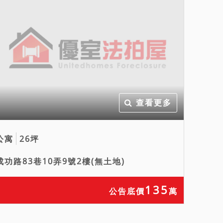
查看更多
公寓
26坪
成功路83巷10弄9號2樓(無土地)
135
公告底價
萬