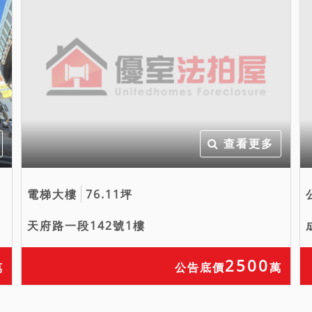
查看更多
電梯大樓
76.11坪
天府路一段142號1樓
2500
萬
公告底價
萬