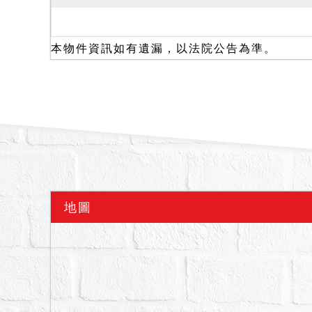
本院於民國(下同)87年
兩間相通，僅一個門出入
10日由債權人代理人導往
本物件資訊如有遺漏，以法院公告為準。
牌578號5樓之1即為57
僅用鐵塊擋住，經開啟從
右側地面地板拆除，據債
滲水、漏水情形嚴重，另稱
雜物垃圾、陽台亦有積水
件執行標的內有物品、不知
訟進行中等語。以上等情
或管理費..等不明，拍
地圖
且就本件拍賣建物與4樓
與4樓建物所有權人自行
拍定後不得以之為由，請
備註