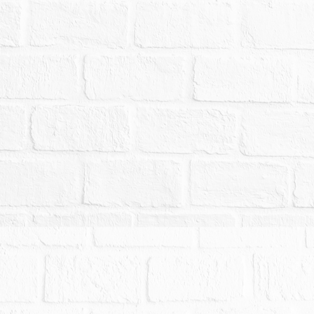
拍賣，請投標人分別出價。
幣：9,072,000元，以總價最高者得標。
,400元。
押權，拍定後抵押權塗銷。
得之輻射屋、海砂屋、地震受創、嚴重漏水、火災
影響交易之特殊情事等項，於使用情形欄載明，如
等方式予以調查後，尚未發現有上開影響交易價格
院以通常方式予以調查，仍難保證絕無上情，此部
前應自行向鄰里或相關機關查訪探詢併審慎考量後
由請求減少價金或撤銷拍定。另據鑑價報告所載，
二種商業區(新竹(含香山)都市計畫)，請投標人自
自行注意相關法律有關應買資格(條件)之修訂，拍
自行負擔無法辦理移轉登記之不利益，請投標人於
包括整體建物之價值，其中倘有增建，其價值亦包
持本院核發之權利移轉證書辦理所有權登記，並需