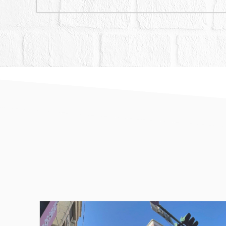
風險，請投標人注意。
七、拍定人（承受人）應
屋稅。