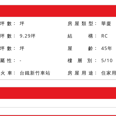
 坪 數
坪
房 屋 類 型
華廈
 坪 數
9.29
坪
結 構
RC
 坪 數
坪
屋 齡
45
年
 屬 性
-
樓 層 別
5
/
10
/火 車
台鐵新竹車站
房 屋 用 途
住家