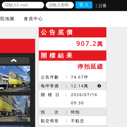
|
註冊
法院地圖
會員中心
公 告 底 價
907.2
萬
開 標 結 果
停拍延緩
公告坪數
74.67
坪
每坪單價
12.14
萬
開 標 日
2026/07/16
09:30
拍 次
特拍
點交情形
不點交