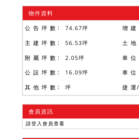
物件資料
公 告 坪 數
74.67
坪
增 建
主 建 坪 數
56.53
坪
土 地
附 屬 坪 數
2.05
坪
車 位
公 設 坪 數
16.09
坪
車 位
其 他 坪 數
坪
捷 運
會員資訊
請登入會員查看