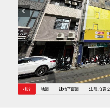
相片
地圖
建物平面圖
法院拍賣