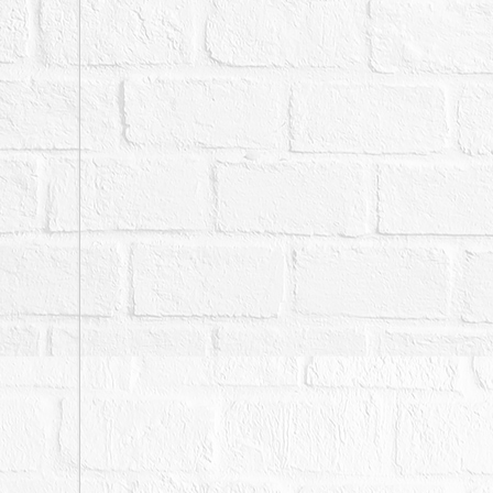
一、上開不動產3宗合併
二、拍賣最低價額合計新台
三、保證金新台幣：1,814
四、本件不動產有設定抵
五、本院已盡量將調查所
有非自然死亡或其他足以
即表示經本院以現場調查
於司法資源有限，縱經本
酌注意，於應買前或投標
標，拍定後均不得以此為
使用分區為都市計畫內，第
證。又投標人於投標前應
為由請求撤銷拍定，並應
證。六、本件拍賣金額係
惟增建部分，拍定人無法