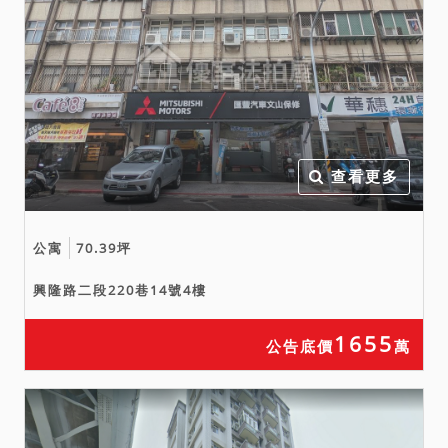
查看更多
公寓
70.39坪
興隆路二段220巷14號4樓
1655
公告底價
萬