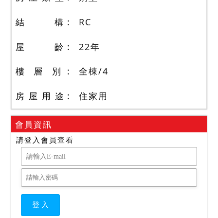
結 構
RC
屋 齡
22
年
樓 層 別
全棟
/
4
房 屋 用 途
住家用
會員資訊
請登入會員查看