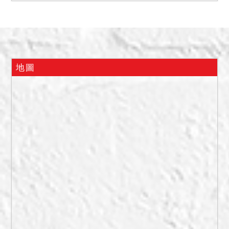
三樓c-1目前由林育聖承租，
租約自103年4月1日起至
104年3月31日止，目前為不
定期限租賃；三樓c-2目前由
張樹人承租，租期自106年8
地圖
月1日起至9月30日止；二樓
b-1由陳政偉承租，租期自
101年、102年起至104年、
105年、106年止，租約已過
期，目前為不定期限租賃；
二樓b-2由黃頎順承租，租約
自103年10月1日起至104年
9月30日止，目前為不定期
限租賃，上開租賃關係業經
臺灣臺北地方法院106年8月
10日北院隆105司執火字第