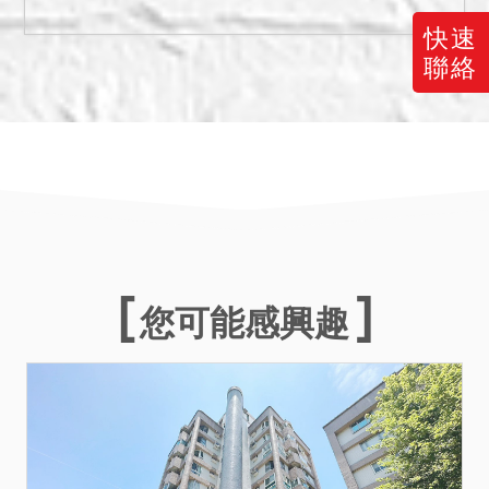
119345號執行命令依法除
去，拍定後應予點交。土地
快速
使用分區為都市計畫內之第
聯絡
二種住宅區。另本分署於
107年11月21日現場調查
時，據義務人妹妹稱承租人
陳政偉及黃頎順已搬遷；於
107年12月15日現場調查
時，據義務人之妹妹稱剩餘
出租之2間房間租戶已請其搬
遷，沒有要出租，目前承租
您可能感興趣
人在找新的房屋，找到就會
搬遷。
地下室（即建號677）共同
使用部分，據107年12月25
日本分署現場調查筆錄記
載，義務人之妹妹指稱有使