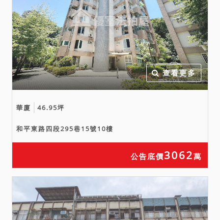
用5號及6號汽車車位及6號
車位旁之兩邊機車車位，惟
有無分管契約不明，義務人
是否具有使用權源不明，請
應買人注意。
查看更多
華廈
46.95坪
和平東路四段295巷15號10樓
3062
公告底價
萬