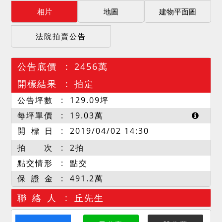
相片
地圖
建物平面圖
法院拍賣公告
公告底價
2456萬
開標結果
拍定
公告坪數
129.09
坪
每坪單價
19.03
萬
開 標 日
2019/04/02 14:30
拍 次
2拍
點交情形
點交
保 證 金
491.2萬
聯 絡 人
丘先生