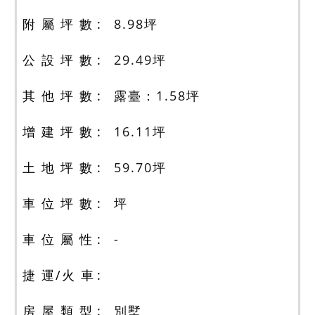
附 屬 坪 數
8.98
坪
公 設 坪 數
29.49
坪
其 他 坪 數
露臺：1.58
坪
增 建 坪 數
16.11
坪
土 地 坪 數
59.70
坪
車 位 坪 數
坪
車 位 屬 性
-
捷 運/火 車
房 屋 類 型
別墅