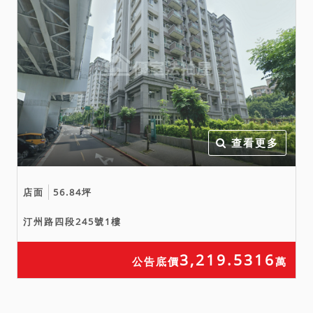
查看更多
店面
56.84坪
汀州路四段245號1樓
3,219.5316
公告底價
萬