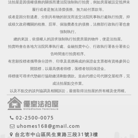
法拍屋是因債權債務的關係而遭法院強制執行拍賣，例如房屋被設定抵押未
履行或者是無法清償債務、無力給付票款等。
或者是因分割遺產、分割共有物的狀況而送交法院民事執行處執行拍賣。抑
或積欠政府機關的稅務、罰單、保險費產生的債務，法務部行政執行署也會
強制執行。
總的來說，依債權人的請求強制執行拍賣房屋的物件，便是法拍屋。
拍賣時會在各地方法院民事執行處、金融拍賣中心、行政執行署各分署依公
告時間進行拍賣程序。
有意願投標者攜帶身分證件、印章及底價兩成的保證金支票都有資格參與公
開競標，以最高價者得標，落標者領回保證金。
得標後可尋求代墊銀行協助繳清剩餘價款。並由代標公司代辦交屋程序，完
成法拍屋點交作業。
以及不點交的談判協調及相關訴訟，最後取得法拍屋的所有權及使用權。
02-2500-0075
uhomes168@gmail.com
台北市中山區民生東路三段31號3樓