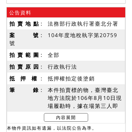
公告資料
拍 賣 地 點
法務部行政執行署臺北分署
案 號
104年度地稅執字第20759
號
拍 賣 範 圍
全部
拍 賣 原 因
行政執行法
抵 押 權
抵押權拍定後塗銷
筆 錄
本件拍賣標的物，臺灣臺北
地方法院於106年8月10日現
場履勘時，據在場第三人即
承租人陳政偉、張樹人陳
內容展開
稱，建物隔成七間分租，一
本物件資訊如有遺漏，以法院公告為準。
樓及四樓目前已無人居住，