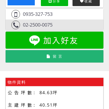
分享
收藏
0935-327-753
02-2500-0075
留 言
物件資料
公 告 坪 數
84.63
坪
主 建 坪 數
40.51
坪