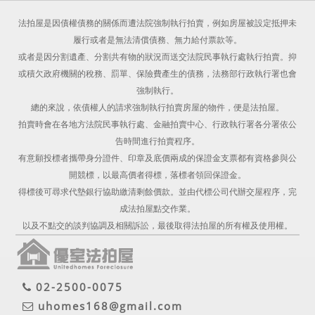
法拍屋是因債權債務的關係而遭法院強制執行拍賣，例如房屋被設定抵押未
履行或者是無法清償債務、無力給付票款等。
或者是因分割遺產、分割共有物的狀況而送交法院民事執行處執行拍賣。抑
或積欠政府機關的稅務、罰單、保險費產生的債務，法務部行政執行署也會
強制執行。
總的來說，依債權人的請求強制執行拍賣房屋的物件，便是法拍屋。
拍賣時會在各地方法院民事執行處、金融拍賣中心、行政執行署各分署依公
告時間進行拍賣程序。
有意願投標者攜帶身分證件、印章及底價兩成的保證金支票都有資格參與公
開競標，以最高價者得標，落標者領回保證金。
得標後可尋求代墊銀行協助繳清剩餘價款。並由代標公司代辦交屋程序，完
成法拍屋點交作業。
以及不點交的談判協調及相關訴訟，最後取得法拍屋的所有權及使用權。
02-2500-0075
uhomes168@gmail.com