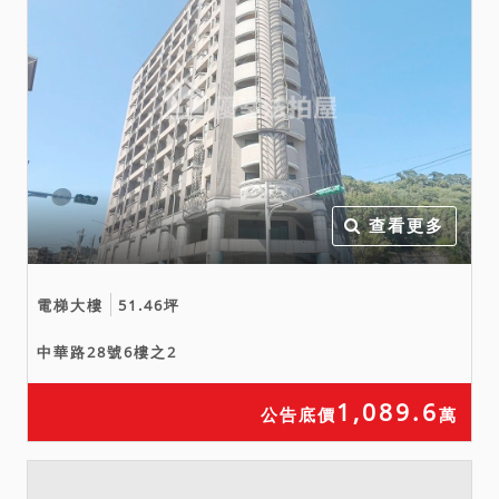
查看更多
電梯大樓
51.46坪
中華路28號6樓之2
1,089.6
公告底價
萬