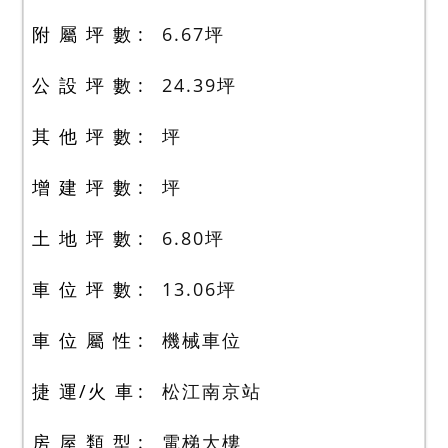
附 屬 坪 數
6.67
坪
公 設 坪 數
24.39
坪
其 他 坪 數
坪
增 建 坪 數
坪
土 地 坪 數
6.80
坪
車 位 坪 數
13.06
坪
車 位 屬 性
機械車位
捷 運/火 車
松江南京站
房 屋 類 型
電梯大樓