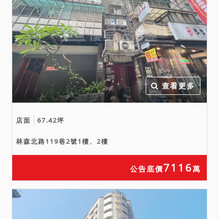
查看更多
店面
67.42坪
林森北路119巷2號1樓、2樓
7116
公告底價
萬