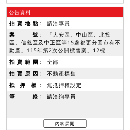
公告資料
拍 賣 地 點
請洽專員
案 號
「大安區、中山區、北投
區、信義區及中正區等15處都更分回市有不
動產」115年第2次公開標售案。12標
拍 賣 範 圍
全部
拍 賣 原 因
不動產標售
抵 押 權
無抵押權設定
筆 錄
請洽詢專員
內容展開