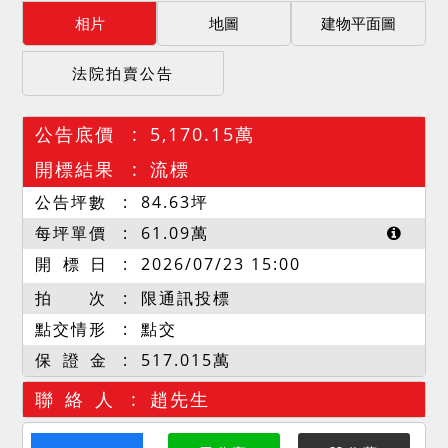
相片
地圖
建物平面圖
法院拍賣公告
公告底價
5,170.15萬
開標結果
流標
公告坪數
84.63
坪
每坪單價
61.09
萬
開 標 日
2026/07/23 15:00
拍 次
限通訊投標
點交情形
點交
保 證 金
517.015萬
聯 絡 人
趙先生