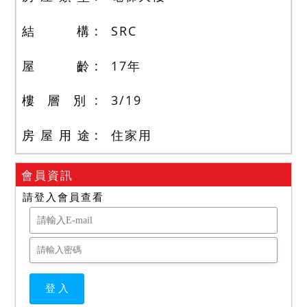
結 構
SRC
屋 齡
17
年
樓 層 別
3
/
19
房 屋 用 途
住家用
會員資訊
請登入會員查看