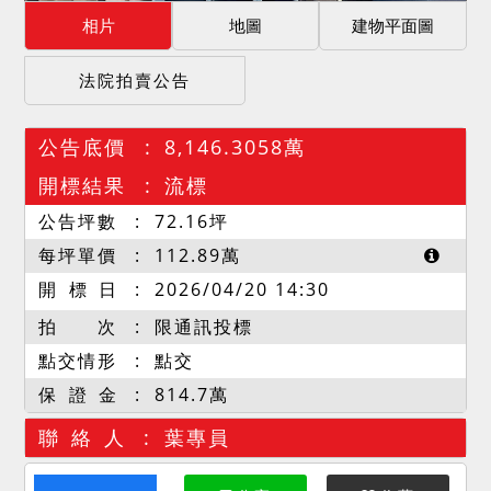
相片
地圖
建物平面圖
法院拍賣公告
公告底價
8,146.3058萬
開標結果
流標
公告坪數
72.16
坪
每坪單價
112.89
萬
開 標 日
2026/04/20 14:30
拍 次
限通訊投標
點交情形
點交
保 證 金
814.7萬
聯 絡 人
葉專員