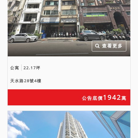
查看更多
公寓
22.17坪
天水路28號4樓
1942
公告底價
萬