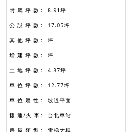
附 屬 坪 數
8.91
坪
公 設 坪 數
17.05
坪
其 他 坪 數
坪
增 建 坪 數
坪
土 地 坪 數
4.37
坪
車 位 坪 數
12.77
坪
車 位 屬 性
坡道平面
捷 運/火 車
台北車站
房 屋 類 型
電梯大樓