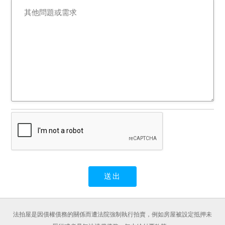
法拍屋是因債權債務的關係而遭法院強制執行拍賣，例如房屋被設定抵押未