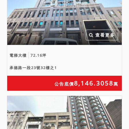
查看更多
電梯大樓
72.16坪
承德路一段23號32樓之1
8,146.3058
公告底價
萬