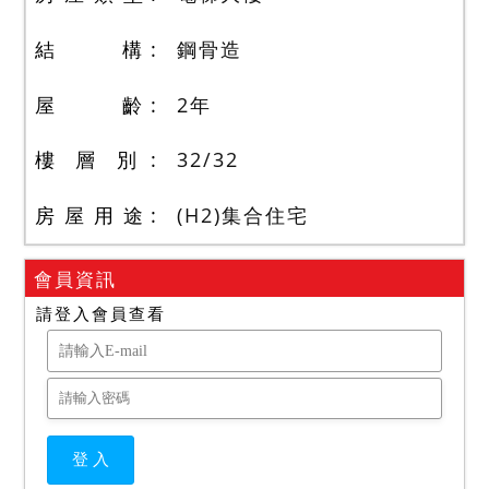
結 構
鋼骨造
屋 齡
2
年
樓 層 別
32
/
32
房 屋 用 途
(H2)集合住宅
會員資訊
請登入會員查看