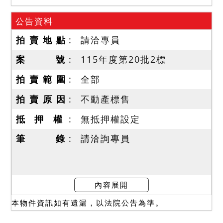
公告資料
拍 賣 地 點
請洽專員
案 號
115年度第20批2標
拍 賣 範 圍
全部
拍 賣 原 因
不動產標售
抵 押 權
無抵押權設定
筆 錄
請洽詢專員
內容展開
本物件資訊如有遺漏，以法院公告為準。