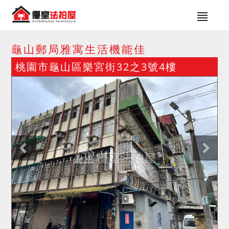
龜山郵局雅寓生活機能佳
桃園市龜山區樂宮街32之3號4樓