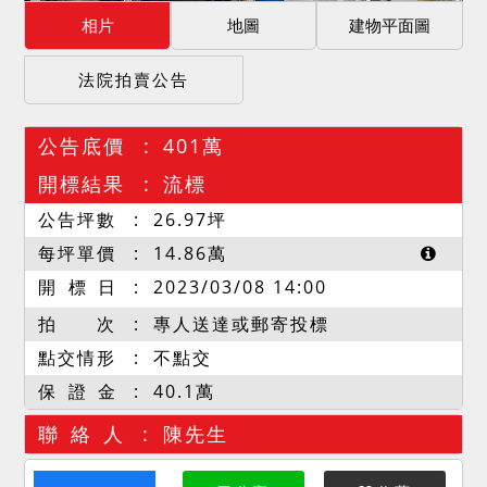
相片
地圖
建物平面圖
法院拍賣公告
公告底價
401萬
開標結果
流標
公告坪數
26.97
坪
每坪單價
14.86
萬
開 標 日
2023/03/08 14:00
拍 次
專人送達或郵寄投標
點交情形
不點交
保 證 金
40.1萬
聯 絡 人
陳先生