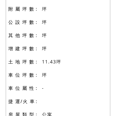
附 屬 坪 數
坪
公 設 坪 數
坪
其 他 坪 數
坪
增 建 坪 數
坪
土 地 坪 數
11.43
坪
車 位 坪 數
坪
車 位 屬 性
-
捷 運/火 車
房 屋 類 型
公寓