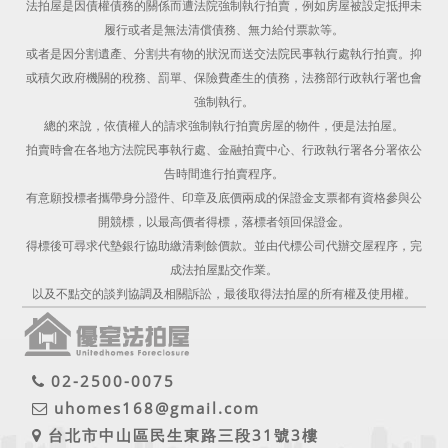
法拍屋是因債權債務的關係而遭法院強制執行拍賣，例如房屋被設定抵押未
履行或者是無法清償債務、無力給付票款等。
或者是因分割遺產、分割共有物的狀況而送交法院民事執行處執行拍賣。抑
或積欠政府機關的稅務、罰單、保險費產生的債務，法務部行政執行署也會
強制執行。
總的來說，依債權人的請求強制執行拍賣房屋的物件，便是法拍屋。
拍賣時會在各地方法院民事執行處、金融拍賣中心、行政執行署各分署依公
告時間進行拍賣程序。
有意願投標者攜帶身分證件、印章及底價兩成的保證金支票都有資格參與公
開競標，以最高價者得標，落標者領回保證金。
得標後可尋求代墊銀行協助繳清剩餘價款。並由代標公司代辦交屋程序，完
成法拍屋點交作業。
以及不點交的談判協調及相關訴訟，最後取得法拍屋的所有權及使用權。
02-2500-0075
uhomes168@gmail.com
台北市中山區民生東路三段31號3樓