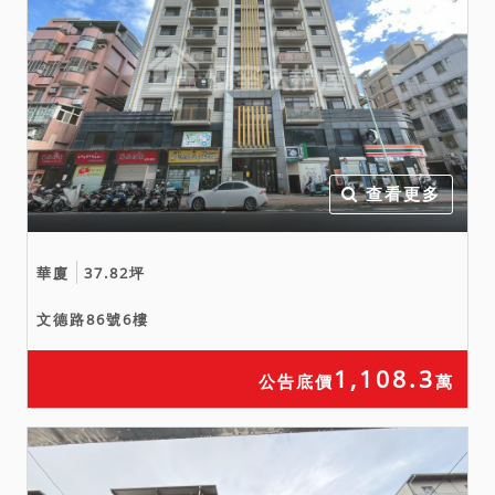
查看更多
華廈
37.82坪
文德路86號6樓
1,108.3
公告底價
萬