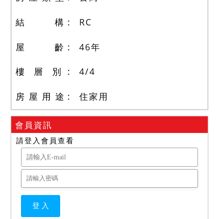
結 構
RC
屋 齡
46
年
樓 層 別
4
/
4
房 屋 用 途
住家用
會員資訊
請登入會員查看