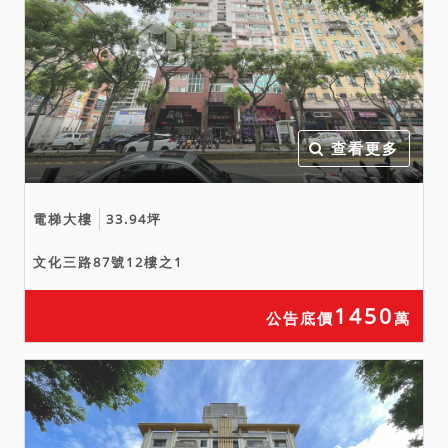
查看更多
電梯大樓
33.94坪
文化三路87號12樓之1
1450
公告底價
萬