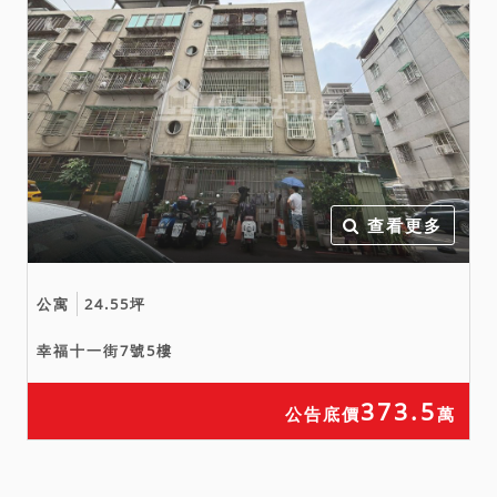
查看更多
公寓
24.55坪
幸福十一街7號5樓
373.5
公告底價
萬