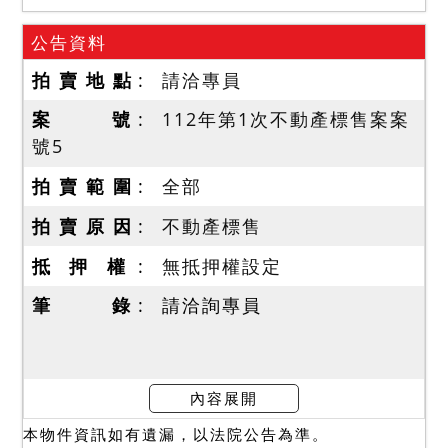
公告資料
拍 賣 地 點
請洽專員
案 號
112年第1次不動產標售案案
號5
拍 賣 範 圍
全部
拍 賣 原 因
不動產標售
抵 押 權
無抵押權設定
筆 錄
請洽詢專員
內容展開
本物件資訊如有遺漏，以法院公告為準。