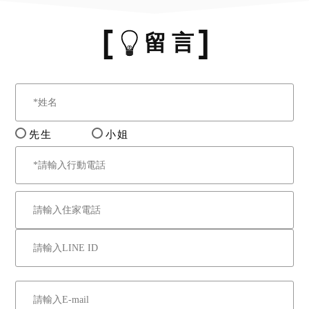
留 言
先生
小姐