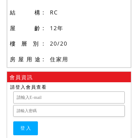
結 構
RC
屋 齡
12
年
樓 層 別
20
/
20
房 屋 用 途
住家用
會員資訊
請登入會員查看