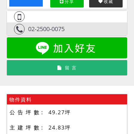
分享
收藏
02-2500-0075
留 言
物件資料
公 告 坪 數
49.27
坪
主 建 坪 數
24.83
坪