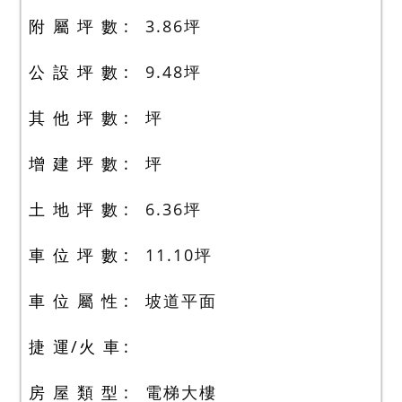
附 屬 坪 數
3.86
坪
公 設 坪 數
9.48
坪
其 他 坪 數
坪
增 建 坪 數
坪
土 地 坪 數
6.36
坪
車 位 坪 數
11.10
坪
車 位 屬 性
坡道平面
捷 運/火 車
房 屋 類 型
電梯大樓