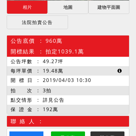
相片
地圖
建物平面圖
法院拍賣公告
公告底價
960萬
開標結果
拍定1039.1萬
公告坪數
49.27
坪
每坪單價
19.48
萬
開 標 日
2019/04/03 10:30
拍 次
3拍
點交情形
詳見公告
保 證 金
192萬
聯 絡 人