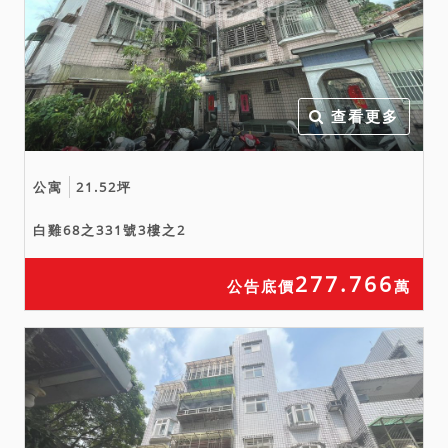
查看更多
公寓
21.52坪
白雞68之331號3樓之2
277.766
公告底價
萬