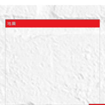
屋租賃契約書影本在卷可
查。惟本件租賃關係業經法
院除去(尚未確定)，倘該除去
命令於拍定前無人異議，則
地圖
拍定後點交；倘該除去命令
有人異議並遭廢棄確定，則
拍定後不點交。