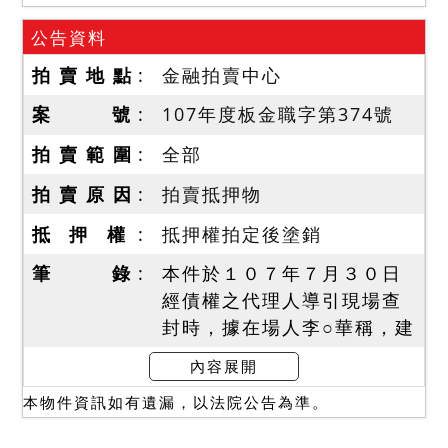
公告資料
拍 賣 地 點
金融拍賣中心
案 號
107年度板金職字第374號
拍 賣 範 圍
全部
拍 賣 原 因
拍賣抵押物
抵 押 權
抵押權拍定後塗銷
筆 錄
本件於１０７年７月３０日
經債權之代理人導引現場查
封時，據在場人李○華稱，建
物係其子尤○葦與被繼承人林
內容展開
來旺所訂立，租期由民國１
本物件資訊如有遺漏，以法院公告為準。
０５年１１月１５日至１０
８年１１月１４日，並有房