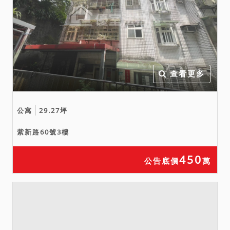
查看更多
公寓
29.27坪
紫新路60號3樓
450
公告底價
萬