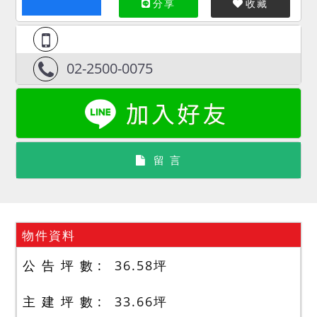
分享
收藏
02-2500-0075
留 言
物件資料
公 告 坪 數
36.58
坪
主 建 坪 數
33.66
坪