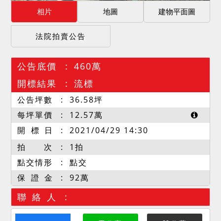
相片
地圖
建物平面圖
法院拍賣公告
公告底價
460萬
開標結果
流標
公告坪數
36.58
坪
每坪單價
12.57
萬
開 標 日
2021/04/29 14:30
拍 次
1拍
點交情形
點交
保 證 金
92萬
聯 絡 人