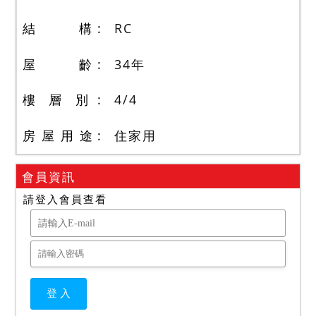
結 構
RC
屋 齡
34
年
樓 層 別
4
/
4
房 屋 用 途
住家用
會員資訊
請登入會員查看