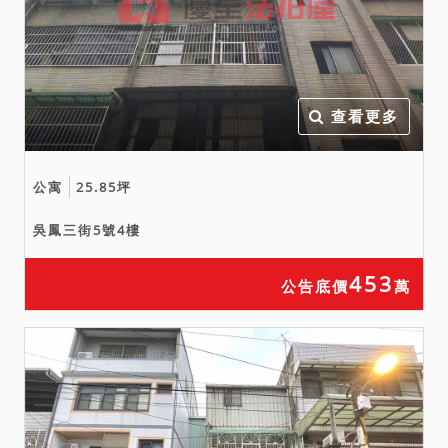
查看更多
公寓
25.85坪
吳鳳三街5號4樓
453
公告底價
萬