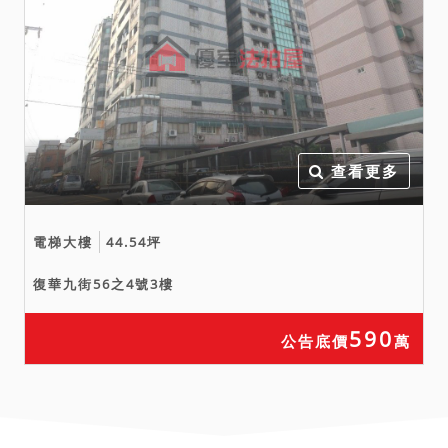
查看更多
電梯大樓
44.54坪
復華九街56之4號3樓
590
公告底價
萬