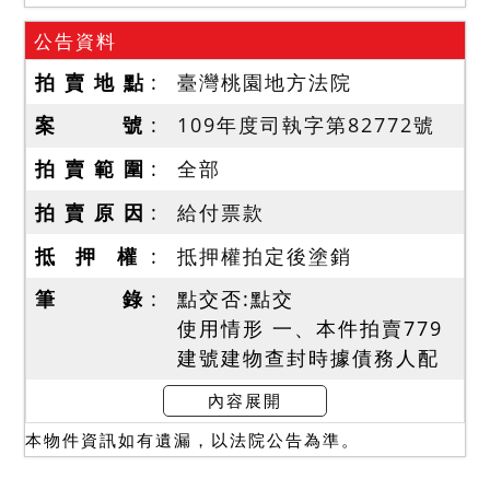
公告資料
拍 賣 地 點
臺灣桃園地方法院
案 號
109年度司執字第82772號
拍 賣 範 圍
全部
拍 賣 原 因
給付票款
抵 押 權
抵押權拍定後塗銷
筆 錄
點交否:點交
使用情形 一、本件拍賣779
建號建物查封時據債務人配
偶在場稱，現為債務人及其
內容展開
家屬居住使用；另經現 場履
本物件資訊如有遺漏，以法院公告為準。
勘，屋內有油漆剝落之情
形，請投標人注意，本件拍