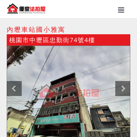
內壢車站國小雅寓
桃園市中壢區忠勤街74號4樓