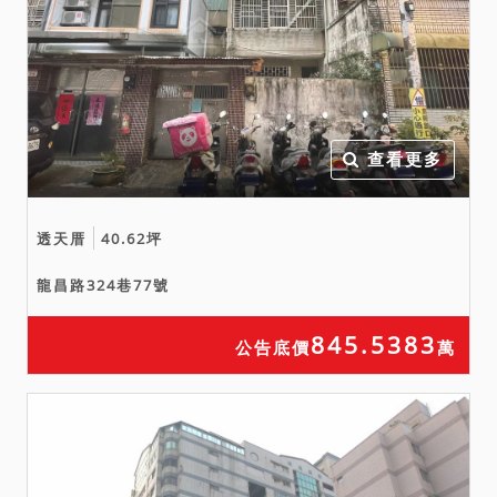
查看更多
透天厝
40.62坪
龍昌路324巷77號
845.5383
公告底價
萬