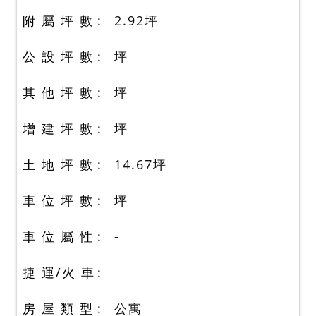
附 屬 坪 數
2.92
坪
公 設 坪 數
坪
其 他 坪 數
坪
增 建 坪 數
坪
土 地 坪 數
14.67
坪
車 位 坪 數
坪
車 位 屬 性
-
捷 運/火 車
房 屋 類 型
公寓