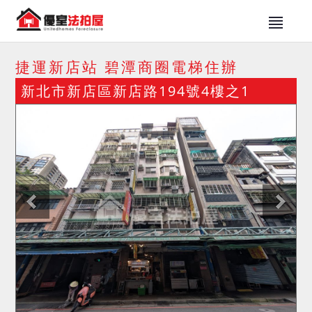
捷運新店站 碧潭商圈電梯住辦
新北市新店區新店路194號4樓之1