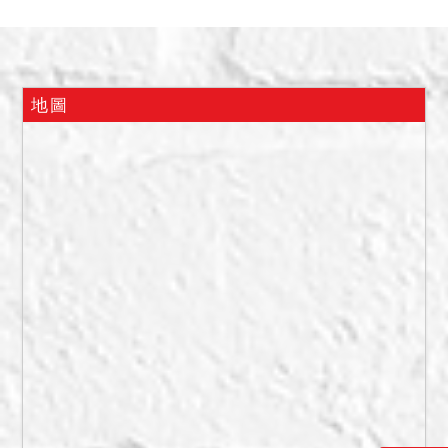
居住使用，無增建；土地使
用分區為第三種商業區。本
件拍賣建物所有權全部，拍
定後點交。
地圖
二、拍賣標的經查相關主管
機關後，並無發生非自然死
亡情形，亦無發生過火災事
件，亦非屬列管之海砂屋、
輻射屋、地震受損屋，惟建
物實際狀況仍須經專業人員
辦理相關鑑定及偵測始能確
認是否為海砂屋、有無輻
射、有無地震受創、應由拍
定人自行查明，請應買人注
意。