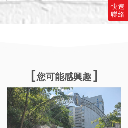
備註
快速
一、上開不動產2宗合併拍
聯絡
賣，請投標人分別出價。
二、拍賣最低價額合計新台
幣：5,830,000元，以總價
最高者得標。
三、保證金新台幣：
1,170,000元。
您可能感興趣