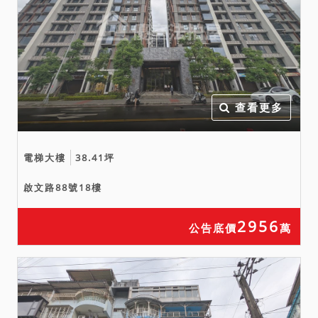
查看更多
電梯大樓
38.41坪
啟文路88號18樓
2956
公告底價
萬