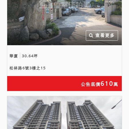
查看更多
華廈
30.64坪
松林路6號3樓之15
610
公告底價
萬