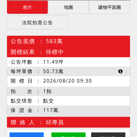
相片
地圖
建物平面圖
法院拍賣公告
公告底價
583萬
開標結果
待標中
公告坪數
11.49
坪
每坪單價
50.73
萬
開 標 日
2026/08/20 09:30
拍 次
1拍
點交情形
點交
保 證 金
117萬
聯 絡 人
邱專員