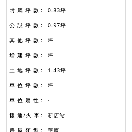
附 屬 坪 數
0.83
坪
公 設 坪 數
0.97
坪
其 他 坪 數
坪
增 建 坪 數
坪
土 地 坪 數
1.43
坪
車 位 坪 數
坪
車 位 屬 性
-
捷 運/火 車
新店站
房 屋 類 型
華廈