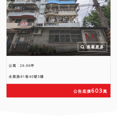
查看更多
公寓
29.99坪
永業路81巷40號5樓
603
公告底價
萬