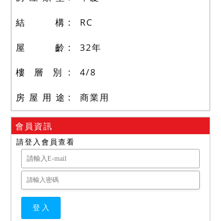
結 構
RC
屋 齡
32
年
樓 層 別
4
/
8
房 屋 用 途
商業用
會員資訊
請登入會員查看