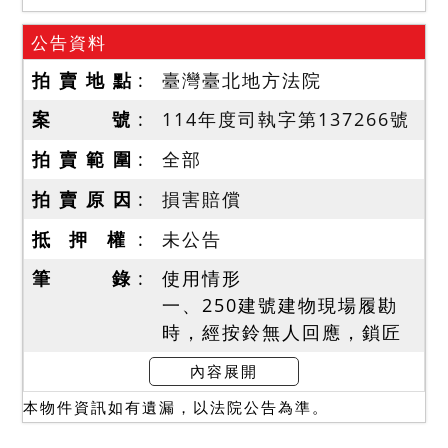
公告資料
拍 賣 地 點
臺灣臺北地方法院
案 號
114年度司執字第137266號
拍 賣 範 圍
全部
拍 賣 原 因
損害賠償
抵 押 權
未公告
筆 錄
使用情形
一、250建號建物現場履勘
時，經按鈴無人回應，鎖匠
亦無法開啟門鎖入內履勘，
內容展開
屋內狀況不明，請應買人注
本物件資訊如有遺漏，以法院公告為準。
意。惟債務人具狀陳稱本件
拍賣標的由其本人及其家人