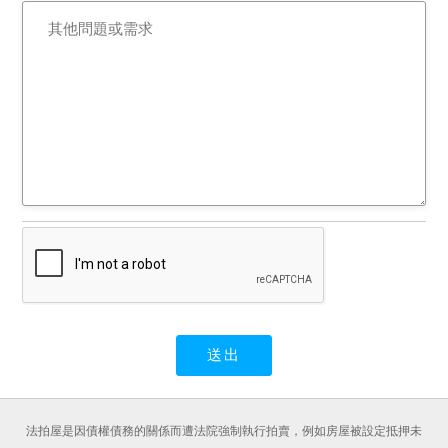
法拍屋是因債權債務的關係而遭法院強制執行拍賣，例如房屋被設定抵押未