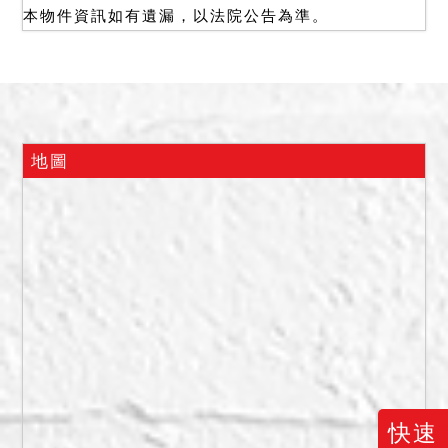
本物件資訊如有遺漏，以法院公告為準。
最高者得標。
三、保證金新台幣：
3,654,000元。
四、有抵押權設定，拍定後
塗銷。
五、假扣押查封時，房屋屋
地圖
前堆置廣告傳單及信件，屋
內堆置廢棄物，房屋無人居
住。本案測量時，系爭建物
已久無人居住，屋內客廳雜
物凌亂，部分牆壁有壁癌。
另據鑑價報告書所載：編號
1、5土地上有建物，編號2
土地為現有道路，編號3土地
為社區公園，編號4土地為雜
木林，編號6土地為社區公園
快速