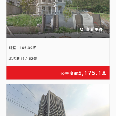
查看更多
別墅
106.39坪
北坑巷16之62號
5,175.1
公告底價
萬