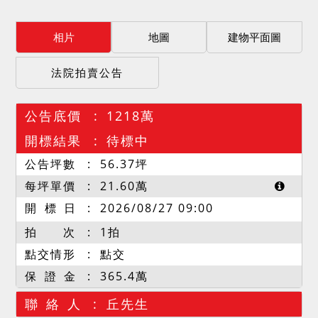
相片
地圖
建物平面圖
法院拍賣公告
公告底價
1218萬
開標結果
待標中
公告坪數
56.37
坪
每坪單價
21.60
萬
開 標 日
2026/08/27 09:00
拍 次
1拍
點交情形
點交
保 證 金
365.4萬
聯 絡 人
丘先生