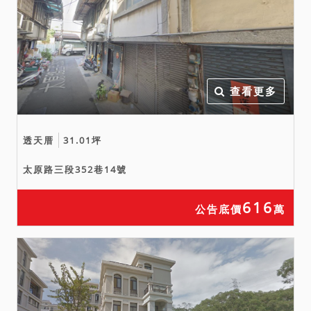
查看更多
透天厝
31.01坪
太原路三段352巷14號
616
公告底價
萬