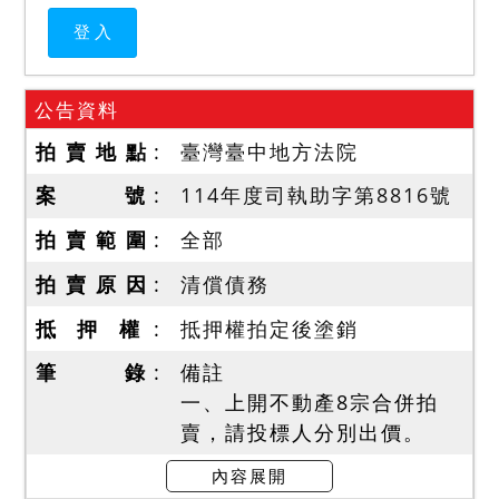
公告資料
拍 賣 地 點
臺灣臺中地方法院
案 號
114年度司執助字第8816號
拍 賣 範 圍
全部
拍 賣 原 因
清償債務
抵 押 權
抵押權拍定後塗銷
筆 錄
備註
一、上開不動產8宗合併拍
賣，請投標人分別出價。
二、拍賣最低價額合計新台
內容展開
幣：12,180,000元，以總價