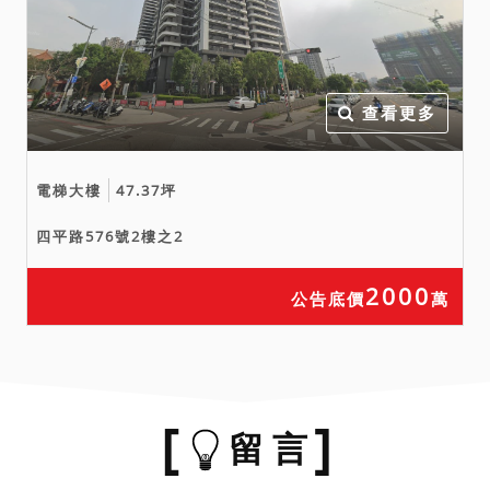
查看更多
電梯大樓
47.37坪
四平路576號2樓之2
2000
公告底價
萬
留 言