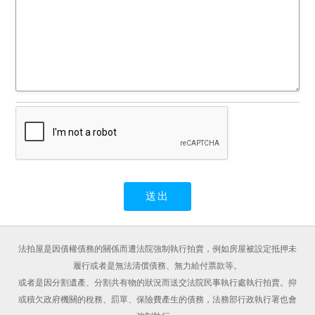
法拍屋是因債權債務的關係而遭法院強制執行拍賣，例如房屋被設定抵押未
履行或者是無法清償債務、無力給付票款等。
或者是因分割遺產、分割共有物的狀況而送交法院民事執行處執行拍賣。抑
或積欠政府機關的稅務、罰單、保險費產生的債務，法務部行政執行署也會