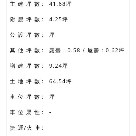
主 建 坪 數
41.68
坪
附 屬 坪 數
4.25
坪
公 設 坪 數
坪
其 他 坪 數
露臺：0.58 / 屋簷：0.62
坪
增 建 坪 數
9.24
坪
土 地 坪 數
64.54
坪
車 位 坪 數
坪
車 位 屬 性
-
捷 運/火 車