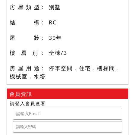
房 屋 類 型
別墅
結 構
RC
屋 齡
30
年
樓 層 別
全棟
/
3
房 屋 用 途
停車空間．住宅．樓梯間．
機械室．水塔
會員資訊
請登入會員查看