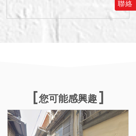
及水塔。應買人請自行查
聯絡
證，拍定後編號1、2建物按
現況點交，其餘不點交。
六、編號2建物係編號1建物
之增建部分，並未辦理建築
物所有權第一次登記，拍定
後無法逕持不動產權利移轉
證書辦理所有權移轉登記。
該建物若經建築主管機關認
定係屬違章建築，應買人應
自行承受拆除之危險。
您可能感興趣