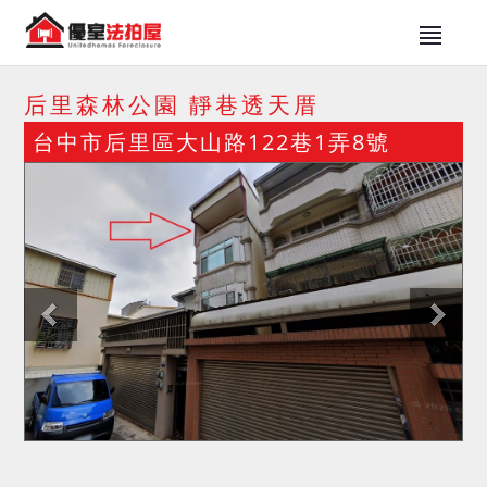
后里森林公園 靜巷透天厝
台中市后里區大山路122巷1弄8號