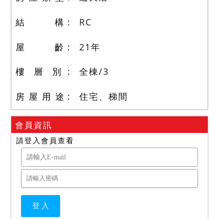
結 構
RC
屋 齡
21
年
樓 層 別
全棟
/
3
房 屋 用 途
住宅、梯間
會員資訊
請登入會員查看