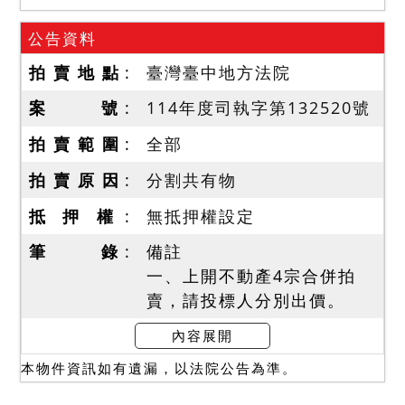
公告資料
拍 賣 地 點
臺灣臺中地方法院
案 號
114年度司執字第132520號
拍 賣 範 圍
全部
拍 賣 原 因
分割共有物
抵 押 權
無抵押權設定
筆 錄
備註
一、上開不動產4宗合併拍
賣，請投標人分別出價。
二、拍賣最低價額合計新台
內容展開
幣：14,400,000元，以總價
本物件資訊如有遺漏，以法院公告為準。
最高者得標。
三、保證金新台幣：