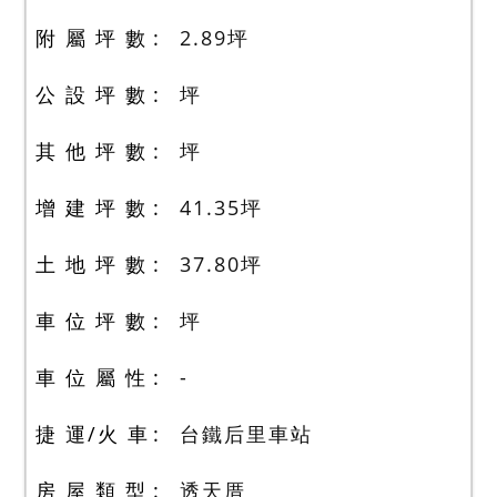
附 屬 坪 數
2.89
坪
公 設 坪 數
坪
其 他 坪 數
坪
增 建 坪 數
41.35
坪
土 地 坪 數
37.80
坪
車 位 坪 數
坪
車 位 屬 性
-
捷 運/火 車
台鐵后里車站
房 屋 類 型
透天厝