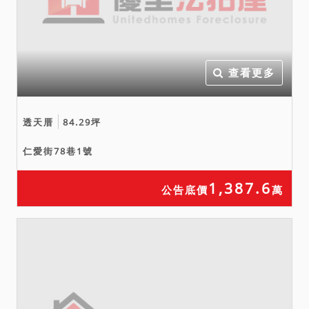
查看更多
透天厝
84.29坪
仁愛街78巷1號
1,387.6
公告底價
萬