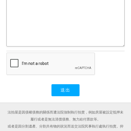
法拍屋是因債權債務的關係而遭法院強制執行拍賣，例如房屋被設定抵押未
履行或者是無法清償債務、無力給付票款等。
或者是因分割遺產、分割共有物的狀況而送交法院民事執行處執行拍賣。抑