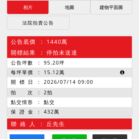
相片
地圖
建物平面圖
法院拍賣公告
公告底價
1440萬
開標結果
停拍未送達
公告坪數
95.20
坪
每坪單價
15.12
萬
開 標 日
2026/07/14 09:00
拍 次
2拍
點交情形
點交
保 證 金
432萬
聯 絡 人
丘先生