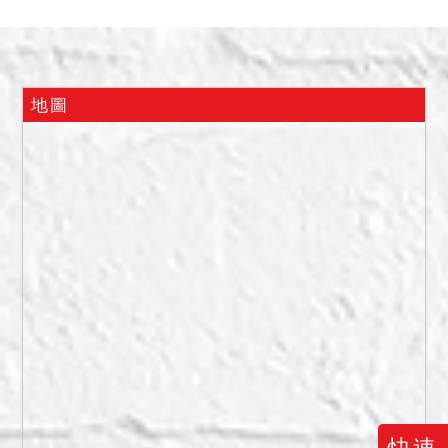
4,320,000元。
⒈分別標價，合併拍賣。
⒉本件建物由債權人自住，
於拍定後點交，共有人有優
地圖
先承買權。
⒊737建號建物並未辦理建
築物所有權第一次登記，拍
定後無法逕持不動產權利移
轉證書辦理所有權移轉登
記，此部分由買受人自理。
另該建築物若經建築主管機
關認定係屬違章建築，拍定
人應自行承受拆除之危險。
快速