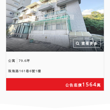
查看更多
公寓
79.6坪
珠海路161巷6號1樓
1564
公告底價
萬