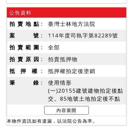
公告資料
拍 賣 地 點
臺灣士林地方法院
案 號
114年度司執字第82289號
拍 賣 範 圍
全部
拍 賣 原 因
拍賣抵押物
抵 押 權
抵押權拍定後塗銷
筆 錄
使用情形
(一)20155建號建物拍定後點
交。85地號土地拍定後不點
交。
內容展開
(二)114年9月12日現場查封
本物件資訊如有遺漏，以法院公告為準。
時，20155建號建物大門鎖
頭銹蝕，玻璃碎片散落一地