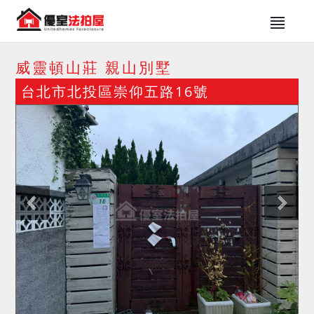
威靈頓山莊 親山別墅
台北市北投區崇仰五路16號