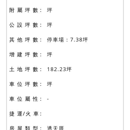
附 屬 坪 數
坪
公 設 坪 數
坪
其 他 坪 數
停車場：7.38
坪
增 建 坪 數
坪
土 地 坪 數
182.23
坪
車 位 坪 數
坪
車 位 屬 性
-
捷 運/火 車
房 屋 類 型
透天厝