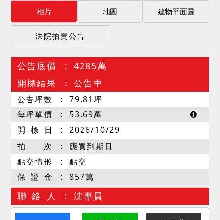
相片
地圖
建物平面圖
法院拍賣公告
公告底價
4285萬
開標結果
公告中
公告坪數
79.81
坪
每坪單價
53.69
萬
開 標 日
2026/10/29
拍 次
應買到期日
點交情形
點交
保 證 金
857萬
聯 絡 人
沈專員