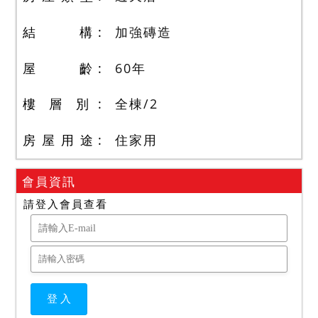
結 構
加強磚造
屋 齡
60
年
樓 層 別
全棟
/
2
房 屋 用 途
住家用
會員資訊
請登入會員查看