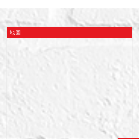
及盆栽阻擋通行。自門口向
內檢視，該建物樓梯滿佈青
苔及落葉，應久無人居住使
用。114年11月7日現場勘測
地圖
時，為空屋，自大門口進入
有二條木棧道，一條通往前
門，一條通往後門，均已受
潮破損，雜草叢生，出入困
難，應已許久無人使用。惟
現在實際情形如何，仍請應
買人自行查明注意。
備註
一、以上不動產公告應買。
二、聲明應買價額合計新臺
幣：42,850,000元。
三、保證金新台幣：