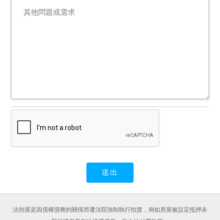
法拍屋是因債權債務的關係而遭法院強制執行拍賣，例如房屋被設定抵押未