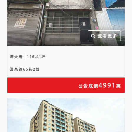
查看更多
透天厝
116.41坪
溫泉路65巷2號
4991
公告底價
萬