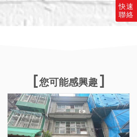
8,570,000元。
快速
四、抵押權登記拍定後塗
聯絡
銷。
五、依強制執行法第95條第
1項公告應買。
(115.07.30~115.10.29)
您可能感興趣