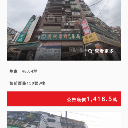
查看更多
華廈
48.04坪
館前西路150號3樓
1,418.5
公告底價
萬