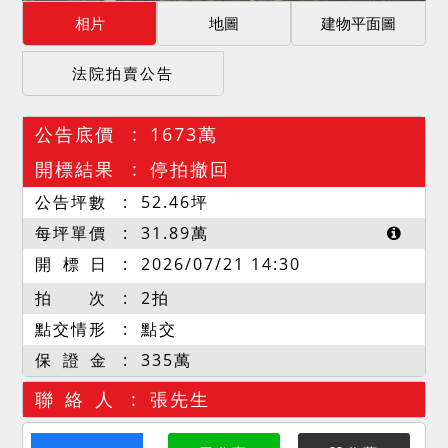
相片
地圖
建物平面圖
法院拍賣公告
公告底價
1673萬
開標結果
停拍撤回
公告坪數
52.46
坪
每坪單價
31.89
萬
開 標 日
2026/07/21 14:30
拍 次
2拍
點交情形
點交
保 證 金
335萬
聯 絡 人
張先生