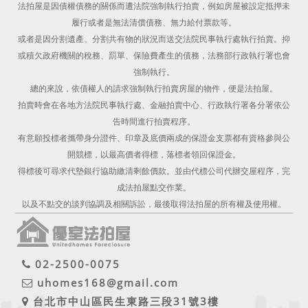
法拍屋是因債權債務的關係而遭法院強制執行拍賣，例如房屋被設定抵押未
履行或者是無法清償債務、無力給付票款等。
或者是因分割遺產、分割共有物的狀況而送交法院民事執行處執行拍賣。抑
或積欠政府機關的稅務、罰單、保險費產生的債務，法務部行政執行署也會
強制執行。
總的來說，依債權人的請求強制執行拍賣房屋的物件，便是法拍屋。
拍賣時會在各地方法院民事執行處、金融拍賣中心、行政執行署各分署依公
告時間進行拍賣程序。
有意願投標者攜帶身分證件、印章及底價兩成的保證金支票都有資格參與公
開競標，以最高價者得標，落標者領回保證金。
得標後可尋求代墊銀行協助繳清剩餘價款。並由代標公司代辦交屋程序，完
成法拍屋點交作業。
以及不點交的談判協調及相關訴訟，最後取得法拍屋的所有權及使用權。
02-2500-0075
uhomes168@gmail.com
台北市中山區民生東路三段31號3樓