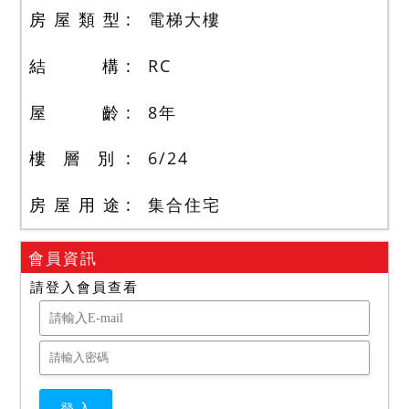
房 屋 類 型
電梯大樓
結 構
RC
屋 齡
8
年
樓 層 別
6
/
24
房 屋 用 途
集合住宅
會員資訊
請登入會員查看