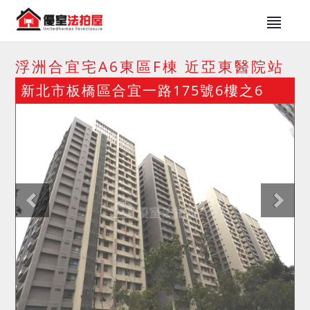
浮洲合宜宅A6東區F棟 近亞東醫院站
新北市板橋區合宜一路175號6樓之6