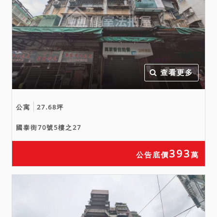
價金，核發權利移轉證書，
請應買人注意。
備註
一、上開不動產2宗合併拍
賣，請投標人分別出價。
查看更多
二、拍賣最低價額合計新台
幣：16,730,000元，以總價
公寓
27.68坪
最高者得標。
三、保證金新台幣：
國泰街70號5樓之27
3,350,000元。
四、拍賣之不動產均有抵押
393
公告底價
萬
權設定，拍定後抵押權塗
銷。