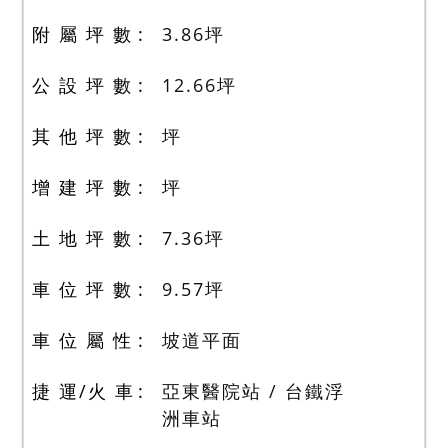
附 屬 坪 數
3.86
坪
公 設 坪 數
12.66
坪
其 他 坪 數
坪
增 建 坪 數
坪
土 地 坪 數
7.36
坪
車 位 坪 數
9.57
坪
車 位 屬 性
坡道平面
捷 運/火 車
亞東醫院站 / 台鐵浮
洲車站