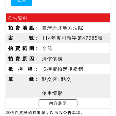
公告資料
拍 賣 地 點
臺灣新北地方法院
案 號
114年度司執字第47585號
拍 賣 範 圍
全部
拍 賣 原 因
清償債務
抵 押 權
抵押權拍定後塗銷
筆 錄
點交否: 點交
使用情形
一、本件拍賣房屋經本院於
內容展開
114年8月12日到場執行，現
本物件資訊如有遺漏，以法院公告為準。
由債務人及家人居住使用，