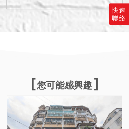
換或信託移轉予他人；如有
違反前述事項，願以承購房
快速
地原價85%之價格移轉予請
聯絡
求權人」，惟預告登記只為
公示預告登記請求權人與登
記名義人間債之關係，僅具
有債權效力，且依土地法第
79條之1第3項規定，預告登
記，對於因徵收、法院判決
或強制執行而為新登記，無
排除之效力，預告登記請求
您可能感興趣
權人不得自行創設具物權效
力之優先承買權。又預告登
記請求權人倘有陳報本院提
起確認優先承買權存在訴
訟，仍應俟訴訟判決確定
後，始得通知勝訴一方繳納