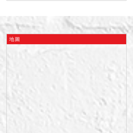
停車位編號地下二層900號
現未停放車輛，債務人並稱
房屋無增建、內梯、海砂
屋、輻射屋、地震受創、嚴
重漏水、火災受損、建物內
地圖
有非自然死亡或其他足以影
響交易之特殊情事，拍定後
點交。
二、本件拍賣不動產有預告
登記請求權人中華民國(管理
機關：內政部國土管理署)之
限制登記事項，內容為「本
筆合宜住宅房地，願自取得
所有權登記之日起十年內，
除繼承或依法強制信託外，
不得出售、出典、贈與、交