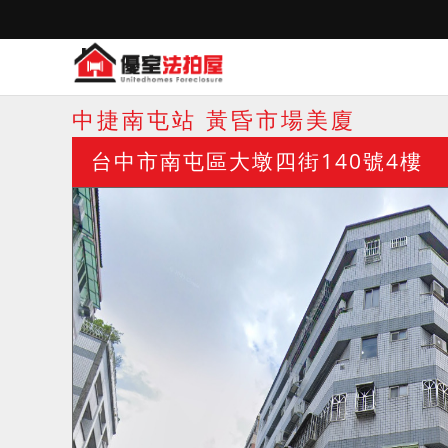
中捷南屯站 黃昏市場美廈
台中市南屯區大墩四街140號4樓