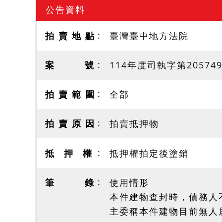
公告資料
拍 賣 地 點
臺灣臺中地方法院
案 號
114年度司執字第20574
拍 賣 範 圍
全部
拍 賣 原 因
拍賣抵押物
抵 押 權
抵押權拍定後塗銷
筆 錄
使用情形
本件建物查封時，債務人
主委稱本件建物目前無人