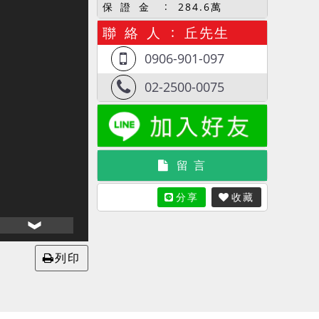
保 證 金
284.6萬
聯 絡 人
丘先生
0906-901-097
02-2500-0075
留 言
分享
收藏
列印