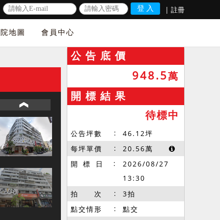
|
註冊
法院地圖
會員中心
公 告 底 價
948.5
萬
開 標 結 果
待標中
公告坪數
46.12
坪
每坪單價
20.56
萬
開 標 日
2026/08/27
13:30
拍 次
3拍
點交情形
點交