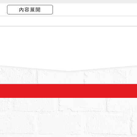
內容展開
拍賣，請投標人分別出價。
幣：9,485,000元，以總價最高者得標。
,000元。
設定，拍定後全部塗銷。
之使用分區為第二種住宅區。
務人有無積欠管理費，並注意拍定後民法第826條之