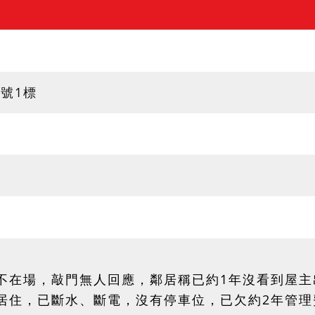
9號1標
不在場，敲門無人回應，鄰居稱已約1年沒看到屋主
居住，已斷水、斷電，沒有停車位，已欠約2年管理