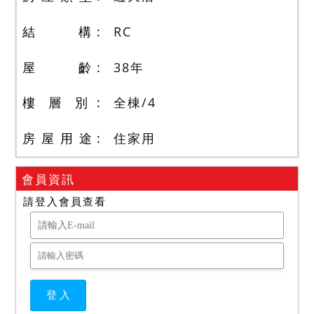
結 構
RC
屋 齡
38
年
樓 層 別
全棟
/
4
房 屋 用 途
住家用
會員資訊
請登入會員查看