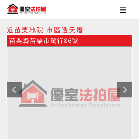
近苗栗地院 市區透天厝
苗栗縣苗栗市篤行86號