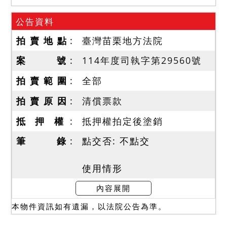
公告資料
拍 賣 地 點
臺灣苗栗地方法院
案 號
114年度司執字第29560號
拍 賣 範 圍
全部
拍 賣 原 因
清償票款
抵 押 權
抵押權拍定後塗銷
筆 錄
點交否: 不點交
使用情形
一、114年11月21日現場查
內容展開
封時，債務人在場，經會同
本物件資訊如有遺漏，以法院公告為準。
地政人員入內檢視測量：
「查封之378、379地號土地