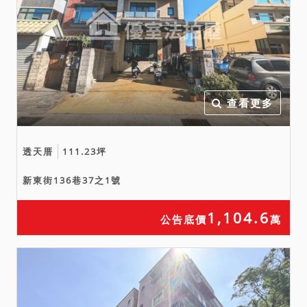
五、本件拍賣標的物包括主
建物之附屬建物（從物）及
附屬設施在內。
六、本件拍賣標的物以建物
現況拍賣，當事人及拍定人
查看更多
均不得以面積不符，請求增
減價金。
七、拍賣之不動產有抵押權
透天厝
111.23坪
設定，拍定後抵押權塗銷。
新東街136巷37之1號
1,104.6
公告底價
萬