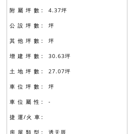
附 屬 坪 數
4.37
坪
公 設 坪 數
坪
其 他 坪 數
坪
增 建 坪 數
30.63
坪
土 地 坪 數
27.07
坪
車 位 坪 數
坪
車 位 屬 性
-
捷 運/火 車
房 屋 類 型
透天厝