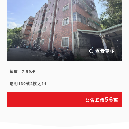
查看更多
華廈
7.99坪
陽明130號2樓之14
56
公告底價
萬