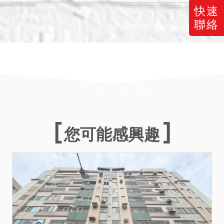
已如前述。惟不動產交易金
快速
額龐大，投標人仍宜自行查
聯絡
證注意，拍定後如與實際情
況不符，均不得以此為由聲
請撤銷拍定。
三、本件拍賣之不動產現況
有第三人占用，拍定後不點
交。
四、其餘公示資訊無法盡
列，請投標人自行向地政機
您可能感興趣
關申請登記謄本參閱。
備註
一、上開不動產4宗合併拍
賣，請投標人分別出價。
二、拍賣最低價額合計新台
幣：5,616,000元，以總價