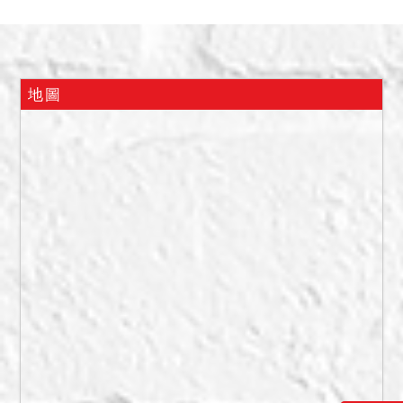
為建物坐落。查封之130建
號建物，4樓前側及1、2、3
樓後側為增建」，債權人代
理人請求就增建部分一併查
地圖
封測量，另經債務人在場
稱：「建物有出租，租約另
行陳報，建物1F房間為自
用，但不住在這裡，於8間均
出租，每月租金3000元」，
債權人代理人稱：「建物無
其餘影響交易之特殊情
事」。
二、本件經現場初步調查建
物內有無海砂屋、輻射屋、
地震受創、嚴重漏水、火災
受損、非自然死亡等情事，