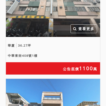
最高者得標。
三、保證金新台幣：
1,124,000元。
四、本件拍賣之暫編之1215
建號建物並未辦理建築物所
查看更多
有權第一次登記，於拍定後
無法逕持不動產權利移轉證
華廈
36.27坪
書辦理所有權移轉登記，得
標人應負擔被建管機關拆除
中華東街408號1樓
之危險，不得主張瑕疵擔保
請求權。如有第三人就建物
1100
公告底價
萬
所有權有異議並提起訴訟，
須俟該異議之訴判決確定
後，本院再依訴訟結果通知
拍定人繳納價金及核發權利
移轉證書，請投標人注意，
相關風險自行承擔。