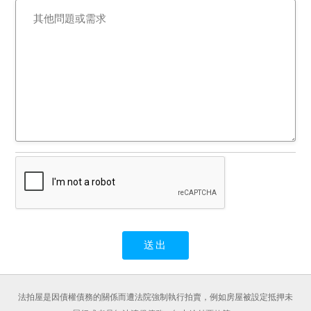
法拍屋是因債權債務的關係而遭法院強制執行拍賣，例如房屋被設定抵押未