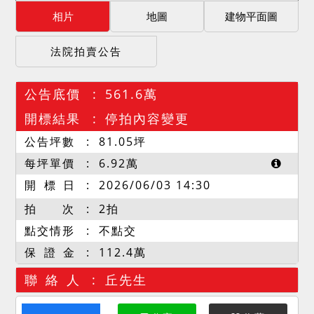
相片
地圖
建物平面圖
法院拍賣公告
公告底價
561.6萬
開標結果
停拍內容變更
公告坪數
81.05
坪
每坪單價
6.92
萬
開 標 日
2026/06/03 14:30
拍 次
2拍
點交情形
不點交
保 證 金
112.4萬
聯 絡 人
丘先生