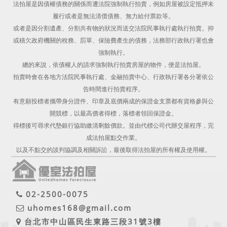
法拍屋是因債權債務的關係而遭法院強制執行拍賣，例如房屋被設定抵押未
履行或者是無法清償債務、無力給付票款等。
或者是因分割遺產、分割共有物的狀況而送交法院民事執行處執行拍賣。抑
或積欠政府機關的稅務、罰單、保險費產生的債務，法務部行政執行署也會
強制執行。
總的來說，依債權人的請求強制執行拍賣房屋的物件，便是法拍屋。
拍賣時會在各地方法院民事執行處、金融拍賣中心、行政執行署各分署依公
告時間進行拍賣程序。
有意願投標者攜帶身分證件、印章及底價兩成的保證金支票都有資格參與公
開競標，以最高價者得標，落標者領回保證金。
得標後可尋求代墊銀行協助繳清剩餘價款。並由代標公司代辦交屋程序，完
成法拍屋點交作業。
以及不點交的談判協調及相關訴訟，最後取得法拍屋的所有權及使用權。
02-2500-0075
uhomes168@gmail.com
台北市中山區民生東路三段31號3樓