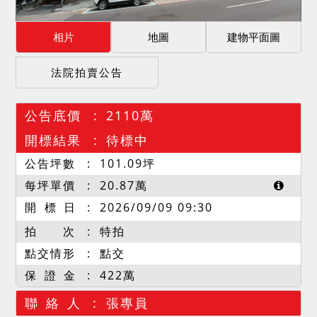
相片
地圖
建物平面圖
法院拍賣公告
公告底價
2110萬
開標結果
待標中
公告坪數
101.09
坪
每坪單價
20.87
萬
開 標 日
2026/09/09 09:30
拍 次
特拍
點交情形
點交
保 證 金
422萬
聯 絡 人
張專員