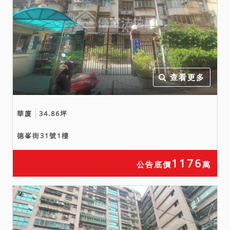
三、保證金新台幣：
4,220,000元。
四、本件標的物原所有權人
或使用人如有積欠水電、瓦
斯或管理費等費用，應由拍
定人自行查明後與相關單位
查看更多
洽商解決。
五、若有停止、撤回、撤
華廈
34.86坪
銷、延緩強制執行之事由，
而其事由確實發生於本案執
德峯街31號1樓
行標的拍定日或拍定日前，
縱已拍定，本院亦得撤銷拍
1176
公告底價
萬
定，無息返還已經繳交之款
項，應買人、拍定人、債權
人、債務人均不得就代辦費
用等聲明返還，不同意之應