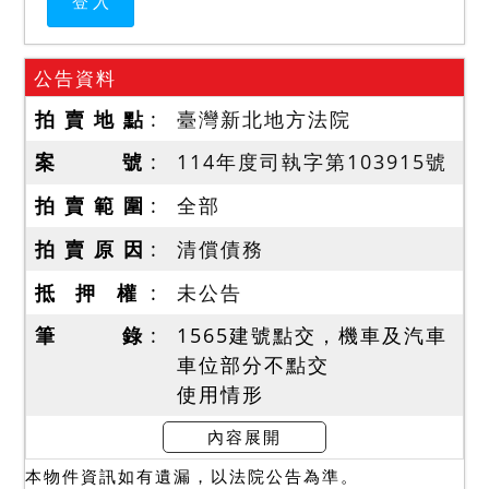
公告資料
拍 賣 地 點
臺灣新北地方法院
案 號
114年度司執字第103915號
拍 賣 範 圍
全部
拍 賣 原 因
清償債務
抵 押 權
未公告
筆 錄
1565建號點交，機車及汽車
車位部分不點交
使用情形
114年9月26日債權人會同地
內容展開
政人員導往現場，債務人開
本物件資訊如有遺漏，以法院公告為準。
門，屋內雜物眾多，145號