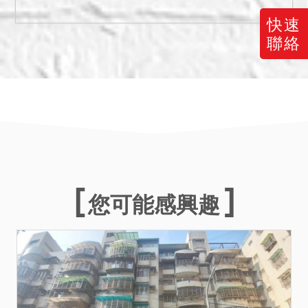
住，17樓部分地震受創女兒
快速
牆受損，15樓及16樓增建部
聯絡
分嚴重漏水。債務人表示有
二個機車位及二個汽車停車
位（位於b2 號碼為02、
03），為債務人專屬使用，
目前機車停車位是借他人擺
放，汽車停車位目前由公司
車停放中。惟現場情形如
何，請應買人自行查明注
意。
您可能感興趣
備註
一、上開不動產3宗合併拍
賣，請投標人分別出價。
二、拍賣最低價額合計新台
幣：21,100,000元，以總價
最高者得標。