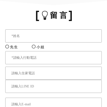
留 言
先生
小姐