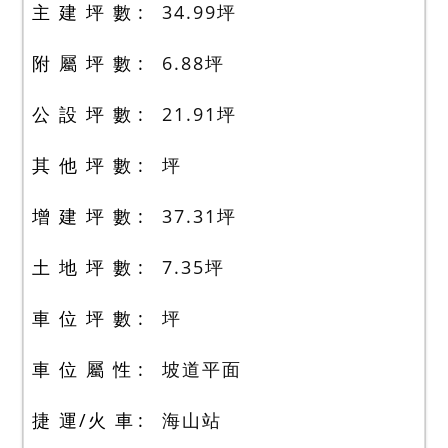
主 建 坪 數
34.99
坪
附 屬 坪 數
6.88
坪
公 設 坪 數
21.91
坪
其 他 坪 數
坪
增 建 坪 數
37.31
坪
土 地 坪 數
7.35
坪
車 位 坪 數
坪
車 位 屬 性
坡道平面
捷 運/火 車
海山站