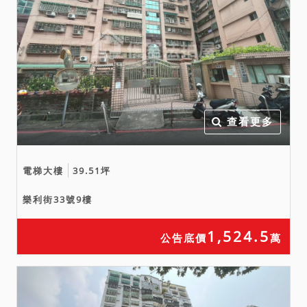
買人請勿參與本件標的之應
買。
六、債權人未查報系封建物
是否有海砂屋、輻射屋、地
震受創、嚴重漏水、火災受
損、建物內有非自然死亡之
情事。惟實際情形如何，請
查看更多
應買人自行查明注意。若有
上述情事，請儘速向本院陳
報。
電梯大樓
39.51坪
七、3221建號為未辦保存登
樂利街33號9樓
記建物，拍定後無法以權利
移轉證書辦理建物登記。新
1,524.5
公告底價
萬
北市政府違章拆除大隊114
年11月3日來文表示本增建
查無認定記錄，若之後有被
認定有影響公共安全，或經