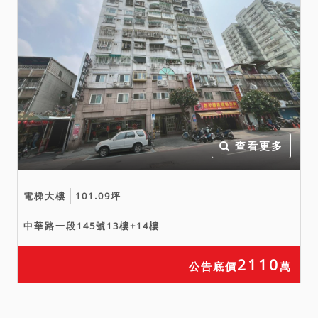
發現屬新建造之違章建築，
或被列入專案處理，將限期
拆除。
查看更多
電梯大樓
101.09坪
中華路一段145號13樓+14樓
2110
公告底價
萬