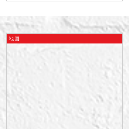
13樓為樓中樓，包含13樓及
14樓，債務人表示購買房屋
時即有增建15樓及16樓，自
13樓起即有內梯可達至14及
16樓，又15樓外有大樓本身
地圖
之外梯可抵達，有對外之
門，平常會鎖上，外人無法
進入，16樓擺放神明桌，16
樓內梯可以通往17樓即頂樓
平台，因債務人平常會鎖住
通往平台之外門，外人均無
法使用，地政人員現場表示
17樓平台可能為大樓本身之
屋突，須回所調閱竣工圖，
17樓平台並未有鐵皮遮蓋密
封。債務人表示房子為自