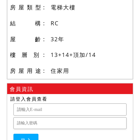
房 屋 類 型
電梯大樓
結 構
RC
屋 齡
32
年
樓 層 別
13+14+頂加
/
14
房 屋 用 途
住家用
會員資訊
請登入會員查看