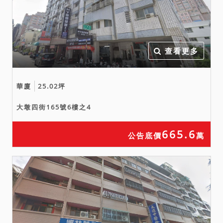
查看更多
華廈
25.02坪
大墩四街165號6樓之4
665.6
公告底價
萬