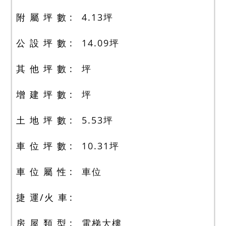
附 屬 坪 數
4.13
坪
公 設 坪 數
14.09
坪
其 他 坪 數
坪
增 建 坪 數
坪
土 地 坪 數
5.53
坪
車 位 坪 數
10.31
坪
車 位 屬 性
車位
捷 運/火 車
房 屋 類 型
電梯大樓