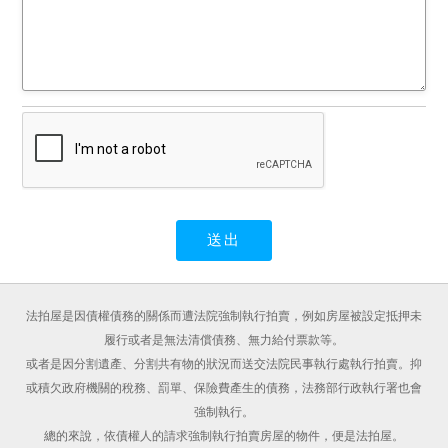
法拍屋是因債權債務的關係而遭法院強制執行拍賣，例如房屋被設定抵押未
履行或者是無法清償債務、無力給付票款等。
或者是因分割遺產、分割共有物的狀況而送交法院民事執行處執行拍賣。抑
或積欠政府機關的稅務、罰單、保險費產生的債務，法務部行政執行署也會
強制執行。
總的來說，依債權人的請求強制執行拍賣房屋的物件，便是法拍屋。