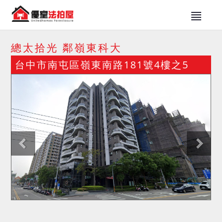
總太拾光 鄰嶺東科大
台中市南屯區嶺東南路181號4樓之5