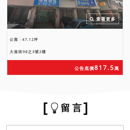
查看更多
公寓
47.12坪
大進街98之3號2樓
817.5
公告底價
萬
留 言