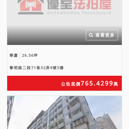
查看更多
華廈
26.56坪
黎明路二段71巷32弄9號5樓
765.4299
公告底價
萬