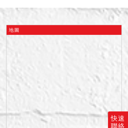
3,840,000元。
四、建物查封時，債務人不
在場，據管理員表示為債務
人自住，應買人請自行查
地圖
證，拍定點交，另共同使用
部分，則不點交。
五、抵押權於拍定後塗銷。
六、建物有無積欠大樓管理
費用，應買人請自行查明。
快速
聯絡