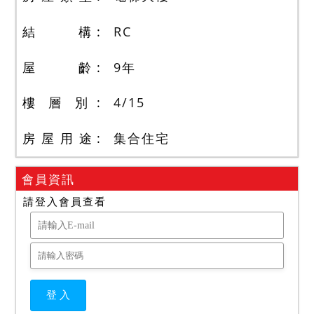
結 構
RC
屋 齡
9
年
樓 層 別
4
/
15
房 屋 用 途
集合住宅
會員資訊
請登入會員查看