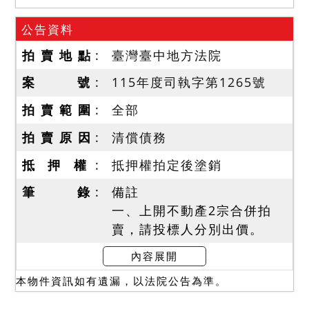
公告資料
拍 賣 地 點
臺灣臺中地方法院
案 號
115年度司執字第1265號
拍 賣 範 圍
全部
拍 賣 原 因
清償債務
抵 押 權
抵押權拍定後塗銷
筆 錄
備註
一、上開不動產2宗合併拍
賣，請投標人分別出價。
二、拍賣最低價額合計新台
內容展開
幣：12,800,000元，以總價
本物件資訊如有遺漏，以法院公告為準。
最高者得標。
三、保證金新台幣：