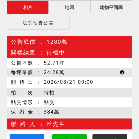
相片
地圖
建物平面圖
法院拍賣公告
公告底價
1280萬
開標結果
待標中
公告坪數
52.71
坪
每坪單價
24.28
萬
開 標 日
2026/08/21 09:00
拍 次
特拍
點交情形
點交
保 證 金
384萬
聯 絡 人
丘先生