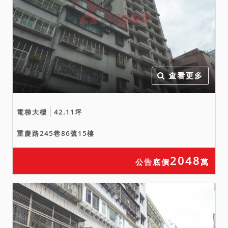
屋、地震受創、火災受損、
漏水、建物內有非自然死亡
事件等，已就卷內現場執行
情況揭示於前，以供投標人
參酌。因法院欠缺完整資料
查看更多
且無相關鑑定等專業技能，
實際情況可能與鑑定報告或
上揭情形有所出入，仍請投
電梯大樓
42.11坪
標人逕向相關單位或周遭四
重慶路245巷86號15樓
鄰洽詢查明，並決定是否參
與投標應買，且不得於拍定
2048
公告底價
萬
後再執前揭事由聲明異議或
聲請撤拍。
七、本件如有停止、撤回、
撤銷、延緩執行等事由，且
該事由確實發生於本案拍定