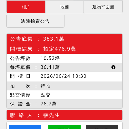
相片
地圖
建物平面圖
法院拍賣公告
公告底價
383.1萬
開標結果
拍定476.9萬
公告坪數
10.52
坪
每坪單價
36.41
萬
開 標 日
2026/06/24 10:30
拍 次
特拍
點交情形
點交
保 證 金
76.7萬
聯 絡 人
張先生