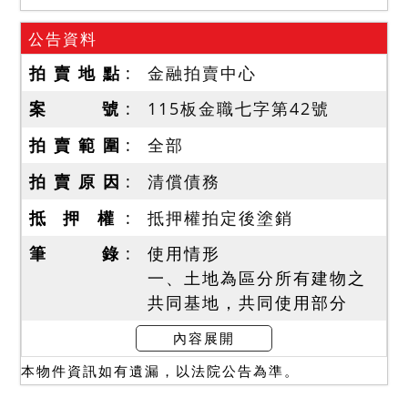
公告資料
拍 賣 地 點
金融拍賣中心
案 號
115板金職七字第42號
拍 賣 範 圍
全部
拍 賣 原 因
清償債務
抵 押 權
抵押權拍定後塗銷
筆 錄
使用情形
一、土地為區分所有建物之
共同基地，共同使用部分
3210 建號均係拍賣應有部
內容展開
分，拍定後不點交。
本物件資訊如有遺漏，以法院公告為準。
二、法院人員現場查訪時建
號 3198 建物有租客入住，