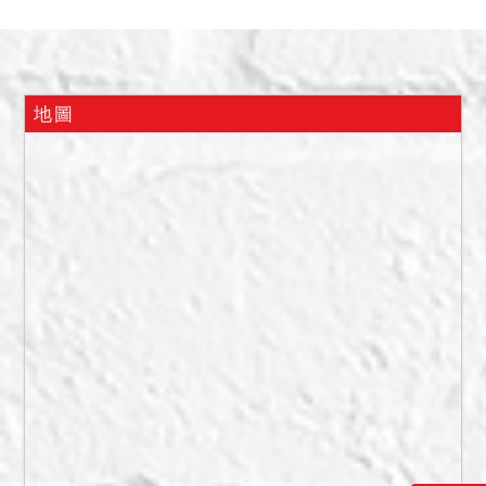
另據租約所示，租約自 112
年 2 月 26 日至 115 年 2
月 25 日止，其租客於查封
後占有，拍定後依現況點
地圖
交。
三、3201 建號門牌號碼為
板橋區四川路二段 237、
239、241、243 號，層次
面積為地下一、二層，據鑑
價報告所示，應屬社區大樓
之公設建號，應買人應自行
查明實際使用情形，拍定後
不得以此爭執聲請減少價金
或撤銷拍定；又此部分因係
屬拍賣應有部分，拍定後不
點交。