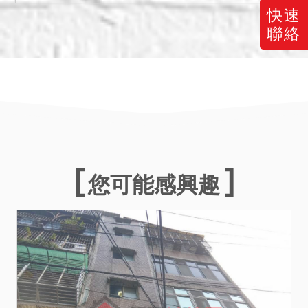
快速
備註
聯絡
一、上開不動產 3 宗應買，
請應買人分別出價。
二、應買價額合計新台幣：
4,788,000 元，以應買書狀
最先到達本公司者為優先，
如無法分辨先後時，以抽籤
決定。
三、保證金新台幣：
您可能感興趣
958,000 元。
四、不動產所設定之抵押權
於拍定後塗銷。
五、投標人應自行查明債務
人有無積欠工程受益費、水
電瓦斯費、管理費、公共基
金等。本件標的原所有權人