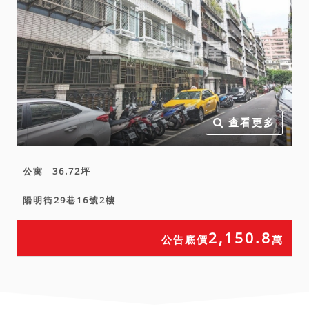
前，縱已宣布拍定，法院亦
得停止拍定，無息返還已繳
交之款項，當事人均不得異
議，不同意者，請勿參與投
標應買。
八、拍賣之不動產如於查封
後經地政機關實施重測，其
查看更多
面積應以重測結果（地籍
圖）為準，拍定後債權人、
公寓
36.72坪
債務人、拍定人或其他關係
人均不得以面積增減請求增
陽明街29巷16號2樓
減價金或聲請撤銷拍賣。刊
登之公告內容如與法院公告
2,150.8
公告底價
萬
欄張貼之公告內容不符時，
一律以法院公告欄張貼之拍
賣公告內容為準。