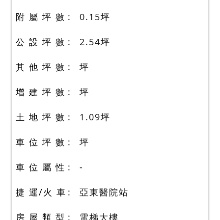
附 屬 坪 數
0.15
坪
公 設 坪 數
2.54
坪
其 他 坪 數
坪
增 建 坪 數
坪
土 地 坪 數
1.09
坪
車 位 坪 數
坪
車 位 屬 性
-
捷 運/火 車
亞東醫院站
房 屋 類 型
電梯大樓