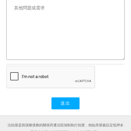
法拍屋是因債權債務的關係而遭法院強制執行拍賣，例如房屋被設定抵押未