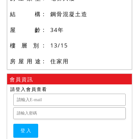
結 構
鋼骨混凝土造
屋 齡
34
年
樓 層 別
13
/
15
房 屋 用 途
住家用
會員資訊
請登入會員查看