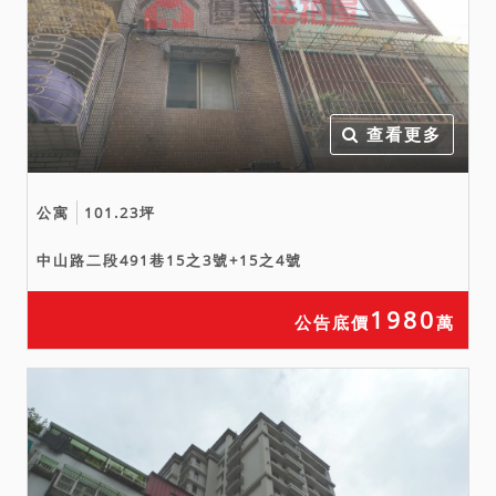
或使用人如有積欠工程受益
費、水電、瓦斯、管理費等
相關費用，應由拍定人自行
查明後與相關單位洽商解
決。又如依不動產登記謄本
查看更多
所示，本件標的如須繳納登
記費等費用始得核發書狀等
公寓
101.23坪
情事，請投標人應自行注意
該項記載。
中山路二段491巷15之3號+15之4號
六、依鑑定報告所載，本件
建物並無在海砂屋、輻射
1980
公告底價
萬
屋、凶宅網等各媒體網站記
載，依外觀判斷勘估標的尚
無影響交易價額情形；因法
院人員無專業鑑定技能，法
院已將所知足以影響交易之
特殊情事（如海砂屋、輻射