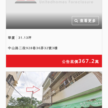
積不符請求增減價金。
十一、本院已盡量調查特殊
情事（如凶宅、海砂屋
查看更多
等），尚未發現，但應買人
仍應自行斟酌注意。
華廈
31.13坪
十二、積欠之工程受益費、
水電、瓦斯或管理費，由拍
中山路二段928巷36弄32號3樓
定人自行解決。
十三、投標人應備妥身分
367.2
公告底價
萬
證、印章及相關資格證明文
件。