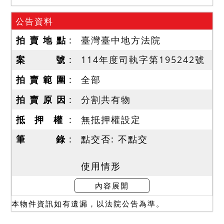
公告資料
拍 賣 地 點
臺灣臺中地方法院
案 號
114年度司執字第195242號
拍 賣 範 圍
全部
拍 賣 原 因
分割共有物
抵 押 權
無抵押權設定
筆 錄
點交否: 不點交
使用情形
本院查封時，相對人不在
內容展開
場。依聲請人陳報之租約所
本物件資訊如有遺漏，以法院公告為準。
示，本件標的目前由多名第
三人承租中，具體情形如