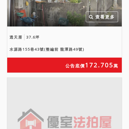
區。
六、554建號建物（增建部
查看更多
分）占用鄰地763地號土地
1.78平方公尺，權源不詳，
且該鄰地不在拍賣範圍。
透天厝
37.6坪
七、554建號建物為未保存
水源路155巷43號(整編前 龍潭路49號)
登記建物，無法辦理所有權
第一次登記，若屬違建應自
172.705
公告底價
萬
行負擔拆除風險。
八、本件為分割共有物判決
執行，聲請人及相對人（均
為共有人）皆有應買權及優
先承買權。
九、優先承買權人優先承購
時，原拍定人所繳保證金無
息退還。
十、以現況拍賣，不得以面