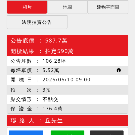
相片
地圖
建物平面圖
法院拍賣公告
公告底價
587.7萬
開標結果
拍定590萬
公告坪數
106.28
坪
每坪單價
5.52
萬
開 標 日
2026/06/10 09:00
拍 次
3拍
點交情形
不點交
保 證 金
176.4萬
聯 絡 人
丘先生