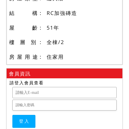
結 構
RC加強磚造
屋 齡
51
年
樓 層 別
全棟
/
2
房 屋 用 途
住家用
會員資訊
請登入會員查看