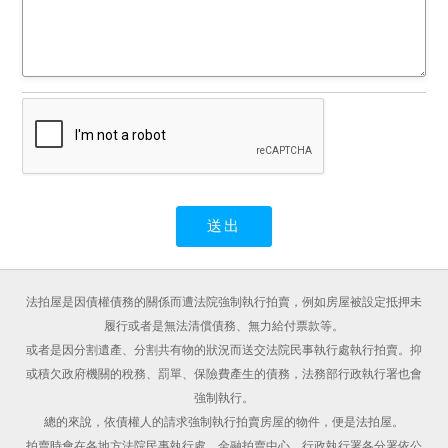
法拍屋是因債權債務的關係而遭法院強制執行拍賣，例如房屋被設定抵押未
履行或者是無法清償債務、無力給付票款等。
或者是因分割遺產、分割共有物的狀況而送交法院民事執行處執行拍賣。抑
或積欠政府機關的稅務、罰單、保險費產生的債務，法務部行政執行署也會
強制執行。
總的來說，依債權人的請求強制執行拍賣房屋的物件，便是法拍屋。
拍賣時會在各地方法院民事執行處、金融拍賣中心、行政執行署各分署依公