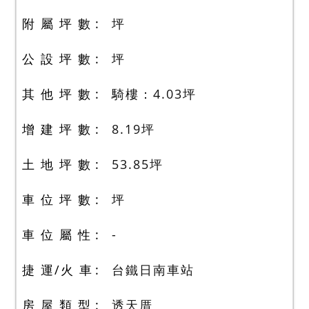
附 屬 坪 數
坪
公 設 坪 數
坪
其 他 坪 數
騎樓：4.03
坪
增 建 坪 數
8.19
坪
土 地 坪 數
53.85
坪
車 位 坪 數
坪
車 位 屬 性
-
捷 運/火 車
台鐵日南車站
房 屋 類 型
透天厝