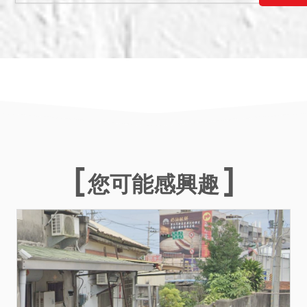
元。
以上租賃關係於拍定後均不
點交。
備註
一、上開不動產4宗，分別標
價，合併拍賣，請投標人分
別出價。
二、拍賣最低價額合計新台
幣：5,877,000元，以總價
您可能感興趣
最高者得標。
三、保證金新台幣：
1,764,000元。
四、拍賣之不動產均無抵押
權設定。
五、847地號土地為道路用
地；848地號土地為住宅