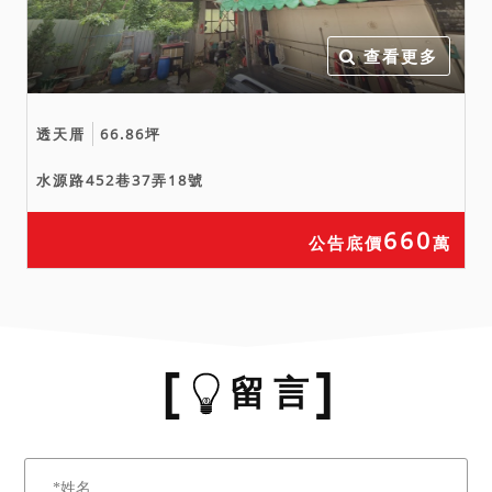
查看更多
透天厝
66.86坪
水源路452巷37弄18號
660
公告底價
萬
留 言