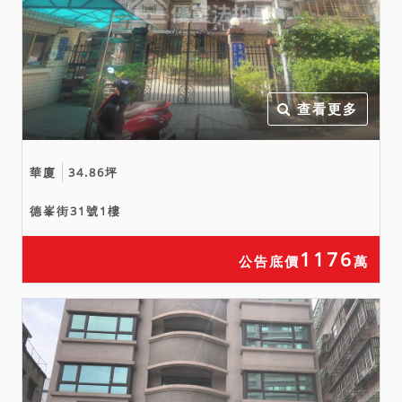
四、本件建物查封時，在場
人即共有人表示無影響交易
價格之特殊情事。依鑑定報
告所載，依建物外觀未發現
有火災或地震受損情形，亦
查看更多
無網站上有海砂屋、輻射
屋、非自然死亡等情；本院
華廈
34.86坪
已就卷內現場執行情況揭示
於前，以供投標人參酌。因
德峯街31號1樓
本院欠缺完整資料且無相關
鑑定等專業技能，實際情況
1176
公告底價
萬
可能與鑑定報告或上揭情形
有所出入，仍請投標人逕向
相關單位或周遭四鄰洽詢查
明，並決定是否參與投標應
買，且不得於拍定後再執前
揭事由聲明異議或聲請撤