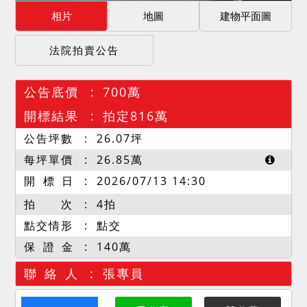
相片
地圖
建物平面圖
法院拍賣公告
公告底價
700萬
開標結果
拍定816萬
公告坪數
26.07
坪
每坪單價
26.85
萬
開 標 日
2026/07/13 14:30
拍 次
4拍
點交情形
點交
保 證 金
140萬
聯 絡 人
張專員