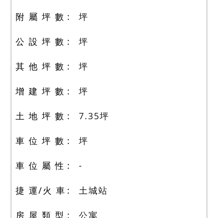
附 屬 坪 數
坪
公 設 坪 數
坪
其 他 坪 數
坪
增 建 坪 數
坪
土 地 坪 數
7.35
坪
車 位 坪 數
坪
車 位 屬 性
-
捷 運/火 車
土城站
房 屋 類 型
公寓