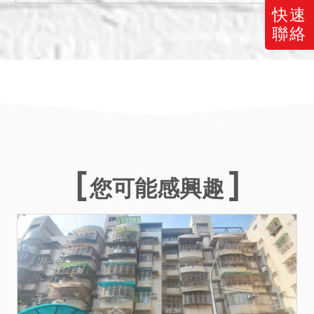
先承買之權，如有二人以上
快速
表示願優先承買者，以抽籤
聯絡
定之。請各共有人及投標人
(應買人)注意之。
三、本件拍賣標的物倘非共
有人或優先承買權人拍定，
須相當時日踐行優先承買之
通知，嗣程序完備後始得核
發權利移轉證書。拍定後，
如依法准由有優先承買權人
您可能感興趣
優先承買時，且優先承買人
將款項解繳法院後(如有多數
共有人行使優先承買權時，
將於抽籤後依序通知)，須相
當期日，拍定人所繳保證金
始無息退還，請投標人注
意。