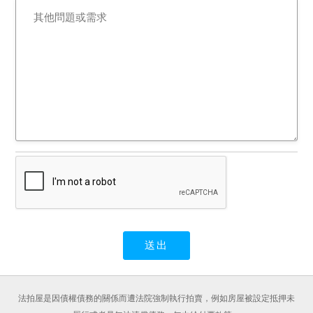
法拍屋是因債權債務的關係而遭法院強制執行拍賣，例如房屋被設定抵押未