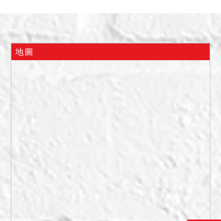
多，有現場照片可稽，地政
人員會同員警到場測量，地
政人員稱該屋無增建，共有
人稱該屋無影響交易價格之
地圖
特殊情事，惟實際使用狀
況，仍請投標人自行至現場
查看並向相關單位洽詢查
明，並決定是否參與投標應
買，且不得於拍定後再執前
揭事由聲明異議或聲請撤
拍。本件建物部分，拍定後
點交。
二、本件係共有物之變價分
割程序，依民法第824條第7
項規定,除買受人為共有人
外，共有人有依相同條件優