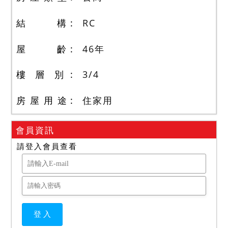
結 構
RC
屋 齡
46
年
樓 層 別
3
/
4
房 屋 用 途
住家用
會員資訊
請登入會員查看