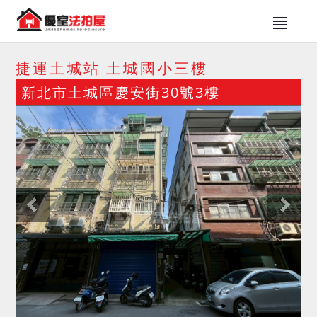
捷運土城站 土城國小三樓
新北市土城區慶安街30號3樓