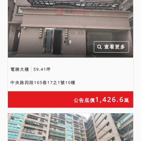
拍。
五、投標人應自行查明債務
人有無積欠工程受益費、水
電瓦斯費、管理費、公共基
金等。本件標的原所有權人
查看更多
或使用人如有積欠工程受益
費、水電、瓦斯、管理費等
相關費用，應由拍定人自行
電梯大樓
59.41坪
查明後與相關單位洽商解
中央路四段165巷17之1號10樓
決。又如依不動產登記謄本
所示，本件標的如須繳納登
1,426.6
公告底價
萬
記費等費用始得核發書狀等
情事，請投標人應自行注意
該項記載。
六、本件如有停止、撤回、
撤銷、延緩執行等事由，且