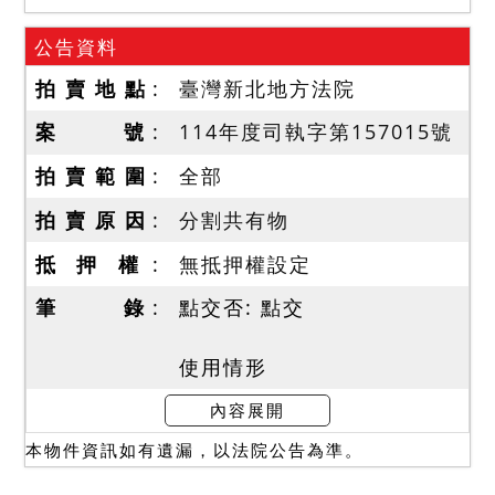
公告資料
拍 賣 地 點
臺灣新北地方法院
案 號
114年度司執字第157015號
拍 賣 範 圍
全部
拍 賣 原 因
分割共有物
抵 押 權
無抵押權設定
筆 錄
點交否: 點交
使用情形
一、本件標的查封時無人應
內容展開
門，於測量增建時，共有人
本物件資訊如有遺漏，以法院公告為準。
盧志堯在場，稱該屋現為本
人居住使用，屋內雜物甚