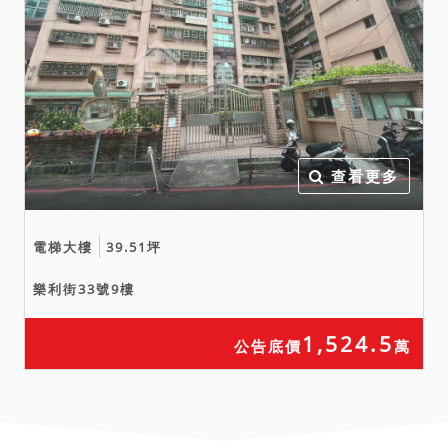
該事由確實發生於本案拍定
前，縱已宣布拍定，本院亦
得停止拍定，無息返還已繳
交之款項，當事人均不得異
議，不同意者，請勿參與投
標應買。
查看更多
備註
一、上開不動產3宗合併拍
電梯大樓
39.51坪
賣，請投標人分別出價。
二、拍賣最低價額合計新台
樂利街33號9樓
幣：7,000,000元，以總價
最高者得標。
1,524.5
公告底價
萬
三、保證金新台幣：
1,400,000元。
四、本件不動產無抵押權設
定。