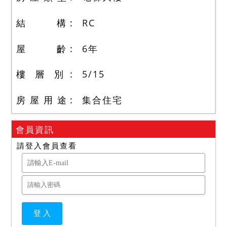
結 構
RC
屋 齡
6
年
樓 層 別
5
/
15
房 屋 用 途
集合住宅
會員資訊
請登入會員查看