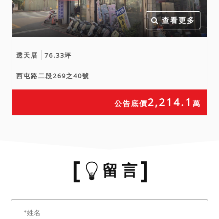
查看更多
透天厝
76.33坪
西屯路二段269之40號
2,214.1
公告底價
萬
留 言