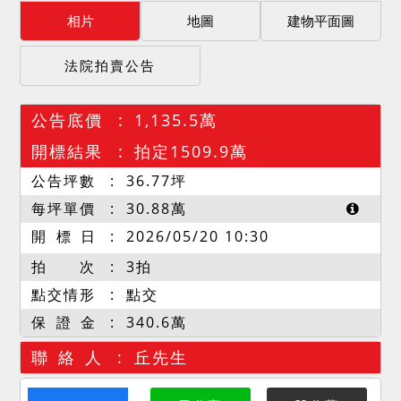
相片
地圖
建物平面圖
法院拍賣公告
公告底價
1,135.5萬
開標結果
拍定1509.9萬
公告坪數
36.77
坪
每坪單價
30.88
萬
開 標 日
2026/05/20 10:30
拍 次
3拍
點交情形
點交
保 證 金
340.6萬
聯 絡 人
丘先生