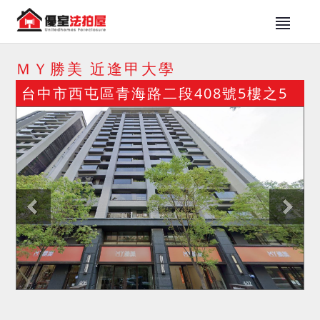
ＭＹ勝美 近逢甲大學
台中市西屯區青海路二段408號5樓之5