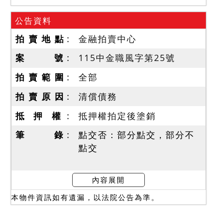
公告資料
拍 賣 地 點
金融拍賣中心
案 號
115中金職風字第25號
拍 賣 範 圍
全部
拍 賣 原 因
清償債務
抵 押 權
抵押權拍定後塗銷
筆 錄
點交否：部分點交，部分不
點交
使用情形
內容展開
一、查封之１３３４６建號
本物件資訊如有遺漏，以法院公告為準。
建物據管理人表示，查封房
屋目前由債務人居住使用，