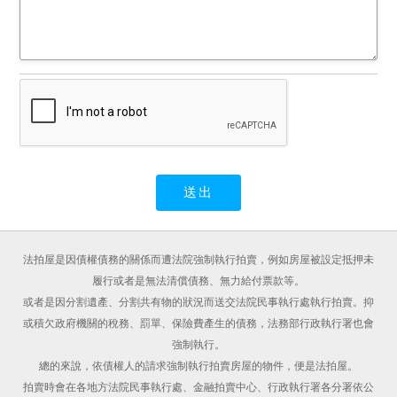
法拍屋是因債權債務的關係而遭法院強制執行拍賣，例如房屋被設定抵押未
履行或者是無法清償債務、無力給付票款等。
或者是因分割遺產、分割共有物的狀況而送交法院民事執行處執行拍賣。抑
或積欠政府機關的稅務、罰單、保險費產生的債務，法務部行政執行署也會
強制執行。
總的來說，依債權人的請求強制執行拍賣房屋的物件，便是法拍屋。
拍賣時會在各地方法院民事執行處、金融拍賣中心、行政執行署各分署依公