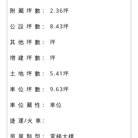
附 屬 坪 數
2.36
坪
公 設 坪 數
8.43
坪
其 他 坪 數
坪
增 建 坪 數
坪
土 地 坪 數
5.41
坪
車 位 坪 數
9.63
坪
車 位 屬 性
車位
捷 運/火 車
房 屋 類 型
電梯大樓