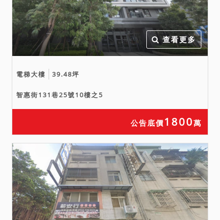
查看更多
電梯大樓
39.48坪
智惠街131巷25號10樓之5
1800
公告底價
萬