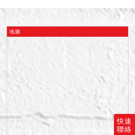
車位編號１３３為平面車
位，為債務人使用。２３１
５地號為債務人查封房屋社
區(ＭＹ勝美)大樓座落基地及
地圖
公設。
二、建物於拍定後點交。至
於停車位有無分管契約不
明，拍定後不點交。
三、債務人積欠大樓管理費
用之多寡及拍賣不動產是否
確實附有停車位及其實際位
置與債務人使用權之有無，
因欠缺公示資料，應買人請
自行查明，應買人、債權
人、債務人等均不能執該事
快速
由請求增減價金。
聯絡