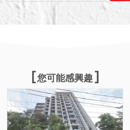
四、本件拍賣之２２５０地
號土地使用分區為都市計畫
第二種住宅區，２３１５地
號土地使用分區為都市計畫
第三之二種住宅區。
五、不動產所設定之抵押權
於拍定後均塗銷。
備註
一、上開不動產３宗合併拍
您可能感興趣
賣，請投標人分別出價。
二、拍賣最低價額合計新台
幣：壹仟壹佰參拾伍萬伍仟
元，以總價最高者得標。
三、保證金新台幣：參佰肆
拾萬陸仟元。