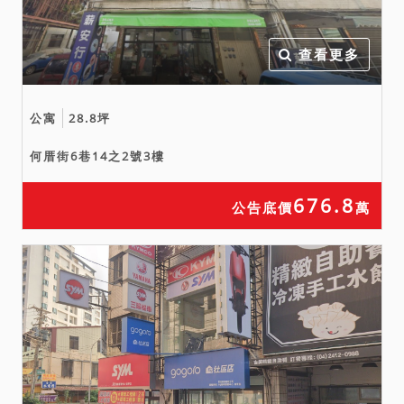
查看更多
公寓
28.8坪
何厝街6巷14之2號3樓
676.8
公告底價
萬