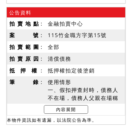
公告資料
拍 賣 地 點
金融拍賣中心
案 號
115竹金職方字第15號
拍 賣 範 圍
全部
拍 賣 原 因
清償債務
抵 押 權
抵押權拍定後塗銷
筆 錄
使用情形
一、假扣押查封時，債務人
不在場，債務人父親在場稱
本件１２６７建號建物係債
內容展開
務人自住，無出租出借及影
本物件資訊如有遺漏，以法院公告為準。
響交易價格情事。嗣據地政
人員指界稱５４３地號設有