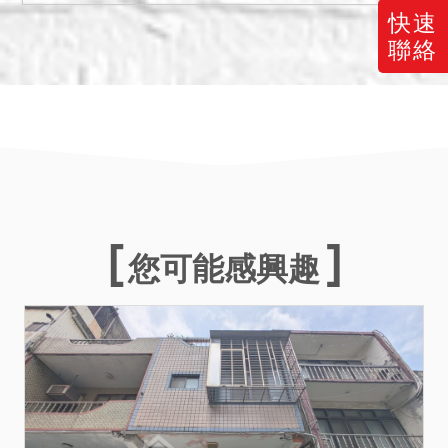
與相關單位洽商解決。
快速
聯絡
備註
一、上開不動產１５宗合併
拍賣，請投標人分別出價。
二、拍賣最低價額合計新台
幣：貳佰貳拾玖萬玖仟元，
以總價最高者得標。
三、保證金新台幣：肆拾陸
萬元。
您可能感興趣
四、拍定後抵押權塗銷。
五、本件為集合式住宅，土
地及建物應併同移轉，且５
０７、５０７─２９、５０
７─３０、５０７─３１、５
０７─３２、５０７─３３、
５０７─３４、５０７─３