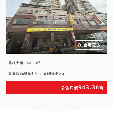
訪探詢併審慎考量後再行應
買或投標。拍定後均不得以
此為由聲請減少價金或撤銷
拍定。
八、本建物究竟有無附設停
車位，法院不作實體認定，
亦不負擔保責任，應買人應
查看更多
自行查明，縱有停車位亦因
屬建物共用部分，拍定後不
電梯大樓
62.03坪
點交，且價值已包含於總價
之內，應買人不得以此爭執
民德路68號5樓之1、64號6樓之3
請求撤銷拍賣。
九、拍定人(承受人)應承擔不
943.36
公告底價
萬
動產拍定(承受)日至權利移轉
證書取得前之稅金。