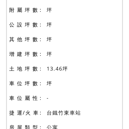
附 屬 坪 數
坪
公 設 坪 數
坪
其 他 坪 數
坪
增 建 坪 數
坪
土 地 坪 數
13.46
坪
車 位 坪 數
坪
車 位 屬 性
-
捷 運/火 車
台鐵竹東車站
房 屋 類 型
公寓