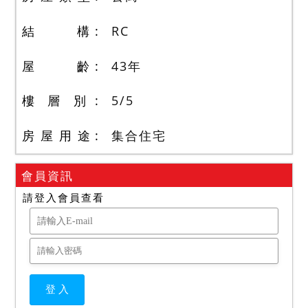
結 構
RC
屋 齡
43
年
樓 層 別
5
/
5
房 屋 用 途
集合住宅
會員資訊
請登入會員查看