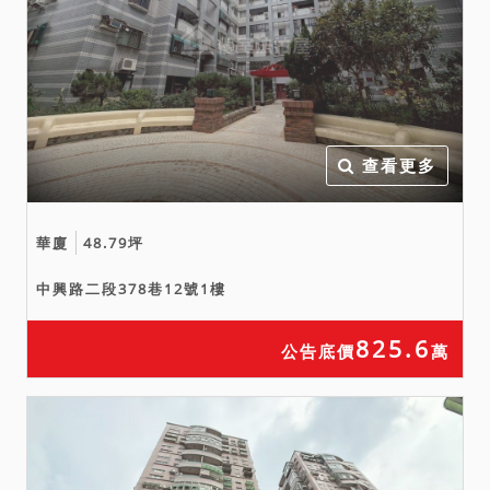
價金或其他損害賠償。
七、法院已儘量將調查所得
之輻射屋、海砂屋、地震受
創、嚴重漏水、火災受損、
建物內有非自然死亡或其他
查看更多
足以影響交易之特殊情事等
項，於使用情形欄載明，如
未特別載明，即表示經法院
華廈
48.79坪
以現場調查等方式予以調查
中興路二段378巷12號1樓
後，尚未發現有上開影響交
易價格之情形。惟鑑於司法
825.6
資源有限，縱經法院以通常
公告底價
萬
方式予以調查，仍難保證絕
無上情，此部分請投標人斟
酌注意，於應買前或投標前
應自行向鄰里或相關機關查