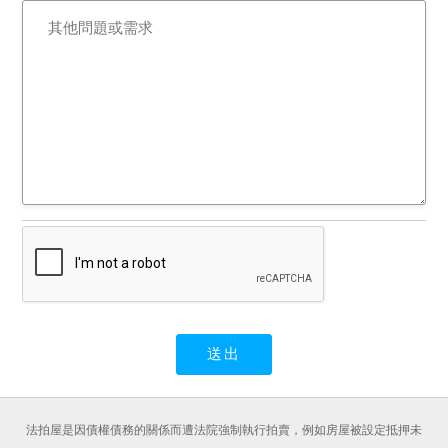
法拍屋是因債權債務的關係而遭法院強制執行拍賣，例如房屋被設定抵押未