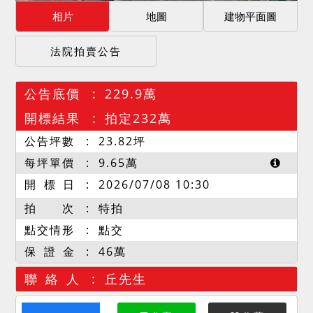
相片
地圖
建物平面圖
法院拍賣公告
公告底價
229.9萬
開標結果
拍定232萬
公告坪數
23.82
坪
每坪單價
9.65
萬
開 標 日
2026/07/08 10:30
拍 次
特拍
點交情形
點交
保 證 金
46萬
聯 絡 人
丘先生