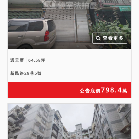
５、５０７─３６、５０７─
３７、５４３、５４３─２
１、５４３─２２地號土
地，同為本件建物之建築基
地，已為社區公共設施之一
查看更多
部分，及作為社區道路使
用，故土地共有人無優先承
透天厝
64.58坪
買權。
六、據５０７─３３、５０
新民路28巷5號
７─３４、５０７─３５、５
４３地號土地登記謄本記載
798.4
公告底價
萬
「依地籍圖計算之面積與登
記面積不符，尚在處理中，
實際面積以土地複丈結果為
準」等語，拍定人不得以將
來複丈結果與本次所載面積
不符，請求撤銷拍定、減少