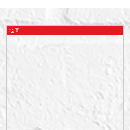
「仁智社區私有公園」招
牌，部分空地，部分植栽，
有一涼亭及天然氣管線機房
占用，其餘地號土地皆為仁
地圖
智國宅社區公設道路，實際
範圍須以實測為準。拍定後
建物點交。
二、應買人應自行注意查證
土地實際範圍及現況，法院
不負責鑑界或複丈事宜，拍
定後拍定人不得以土地現況
與公告所載不符，請求撤銷
拍定或減少價金。且建物原
所有權人或使用人如有積欠
水電、瓦斯或管理費等費
用，應由拍定人自行查明後