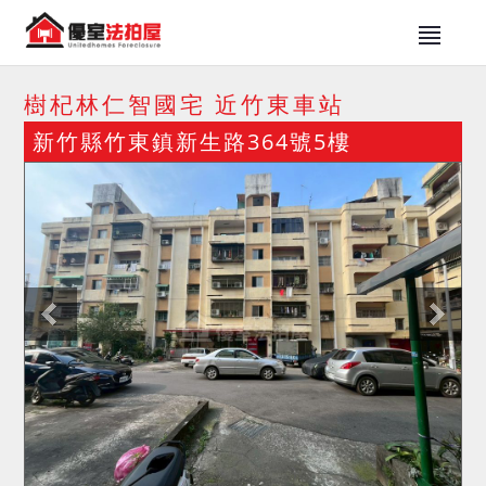
樹杞林仁智國宅 近竹東車站
新竹縣竹東鎮新生路364號5樓