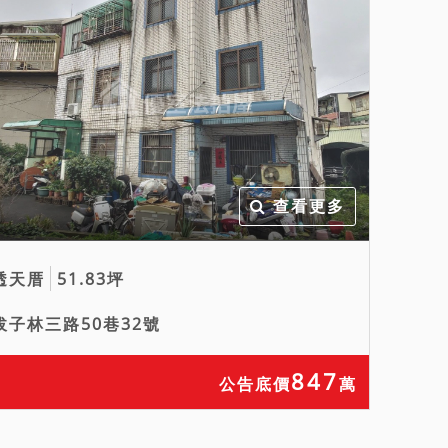
查看更多
透天厝
51.83坪
拔子林三路50巷32號
847
公告底價
萬