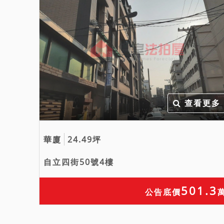
查看更多
華廈
24.49坪
自立四街50號4樓
501.3
公告底價