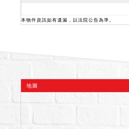
一、本院於114年12月
故無法修繕。目前由債務
本物件資訊如有遺漏，以法院公告為準。
備註
一、上開不動產2宗合併
二、拍賣最低價額合計新台
無法分出先後，以抽籤決
三、保證金新台幣：589,
四、本件標的物所設定之
五、拍賣建物據債務人稱
等足以影響交易價格之特
地圖
公告未記載而聲請減少價
七、本件標的物原所有權
由拍定人自行查明後與相
議。
八、刊登於新聞紙或網路