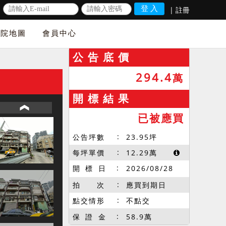
|
註冊
法院地圖
會員中心
公 告 底 價
294.4
萬
開 標 結 果
已被應買
公告坪數
23.95
坪
每坪單價
12.29
萬
開 標 日
2026/08/28
拍 次
應買到期日
點交情形
不點交
保 證 金
58.9萬