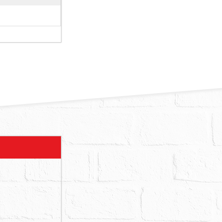
五樓無人居住
者為優先，如
、非自然死亡
均不得以拍賣
管理費用，應
執或聲明異
，一律以本院