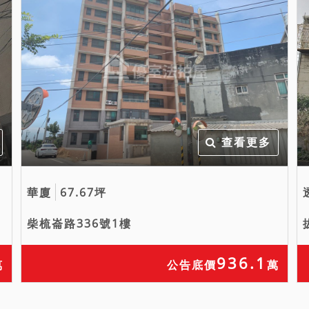
查看更多
華廈
67.67坪
柴梳崙路336號1樓
936.1
萬
公告底價
萬