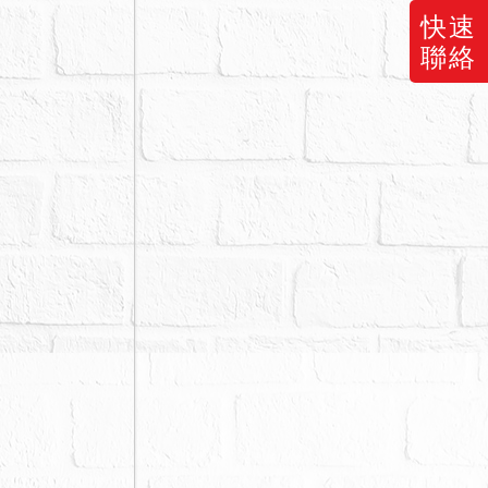
快速
聯絡
已於114
不點交。