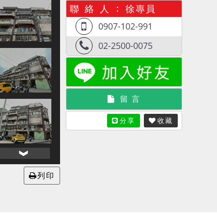
聯 絡 人
徐專員
0907-102-991
02-2500-0075
留 言
分享
收藏
列印