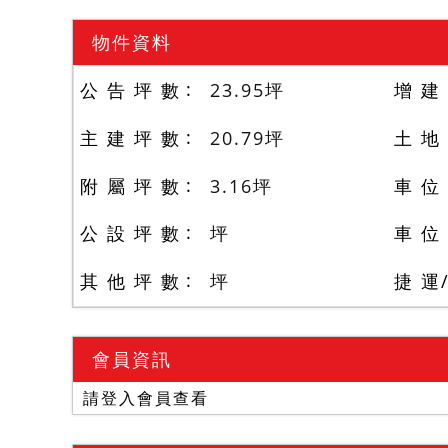
物件資料
公 告 坪 數
23.95
坪
增 建
主 建 坪 數
20.79
坪
土 地
附 屬 坪 數
3.16
坪
車 位
公 設 坪 數
坪
車 位
其 他 坪 數
坪
捷 運
會員資訊
請登入會員查看