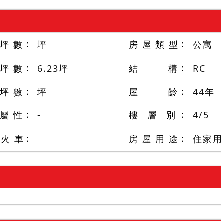
 坪 數
坪
房 屋 類 型
公寓
 坪 數
6.23
坪
結 構
RC
 坪 數
坪
屋 齡
44
年
 屬 性
-
樓 層 別
4
/
5
/火 車
房 屋 用 途
住家