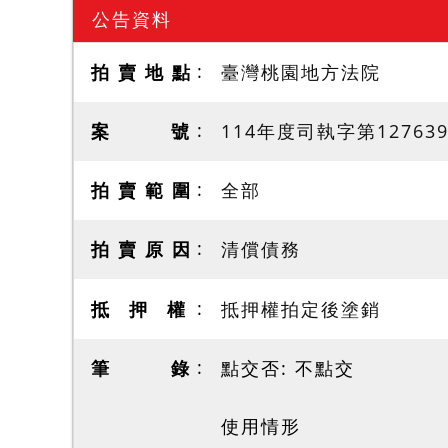
公告資料
拍 賣 地 點
臺灣桃園地方法院
案 號
114年度司執字第12763
拍 賣 範 圍
全部
拍 賣 原 因
清償債務
抵 押 權
抵押權拍定後塗銷
筆 錄
點交否: 不點交
使用情形