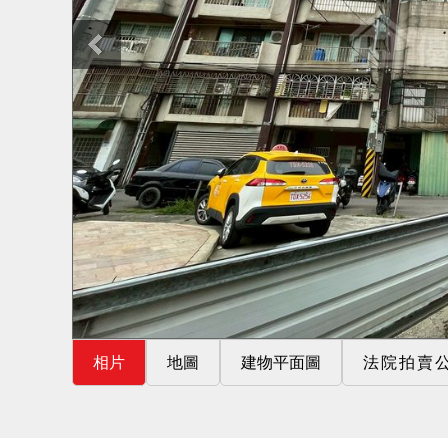
相片
地圖
建物平面圖
法院拍賣