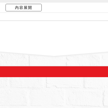
1日偕同估價師到場履勘，債務人稱屋內有漏水，因
內容展開
人居住、另有本件不動產之合夥人梁0珠亦同住。
徵求應買，請應買人分別出價。
幣：2,944,000元，以應買之書狀最先到達法院
定。
000元。
抵押權於拍定後均塗銷。
該建物應無海砂屋、輻射屋、地震受創、火災受損
殊情事；請應買人投標前自行參考、注意，拍定後
金或聲請撤銷拍定。
人或使用人如有積欠工程受益費及水電、瓦斯費或
關單位洽商解決，不得以此為由事後向本院提出爭
之公告內容如與本院公告欄張貼之公告內容不符時