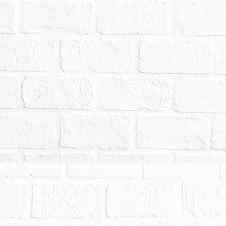
容為準。
產為伊與梁0珠二人隱名合夥，然與登記謄本不符，故
渠等前揭主張。又梁0珠占有使用之原因不明，故本件