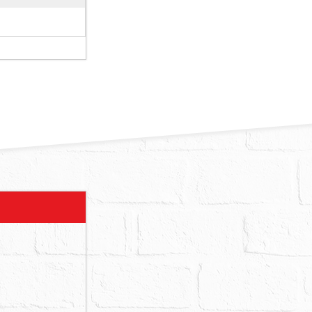
分管停車
入口。系封標
理室。
有非自然死亡
「標的建物為
.5年。經
亡等狀況」、
。勘估標的土
易之特殊情事
形），已如上
行查明（自行
。又倘查得系
69條之規
事務所114
須與其建築基
「712建物