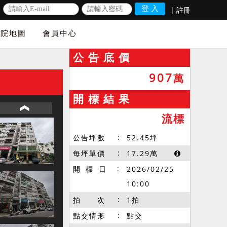
|
註冊
法院地圖
會員中心
公 告 底 價
907
萬
開 標 結 果
流標
公告坪數
52.45
坪
每坪單價
17.29
萬
開 標 日
2026/02/25
10:00
拍 次
1拍
點交情形
點交