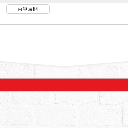
母李○玉稱房屋現由債務人與其家屬居住使用中，無
內容展開
係從房屋後面架設木梯由室內通行，另樓梯間有出
之社區內，712建號係一樓車輛升降設備及警衛管
「海砂屋、輻射屋、地震受創、火災受損、建物內
情事。依據114年9月25日出具之鑑價報告稱：
凝土造之第七層，使用現況為住家用，建物屋齡約34
射屋、地震受創、火災受創、或建物內有非自然死
分天花板有壁紙脫落，後陽台牆面下方有壁癌情形
(住四)」等語。關於系封建物有無其他足以影響交
、因地震受創、因火災受損、嚴重漏水、或其他情
受）人於投標（應買、承受）前，務請親至現場再
鄰居、派出所進一步探詢）後，慎重考慮是否應買
情事，應於拍賣前儘速陳報本院。另依強制執行法第
瑕疵無擔保請求權，請應買人注意。又依基隆市地政
11401036357號函略稱：「本件深美段712建號
轉，以符合公寓大廈管理條例第4條第2項之規定」、