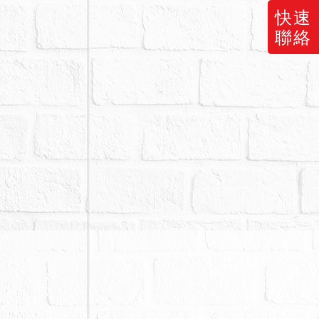
快速
聯絡
有權登記，
法第826條