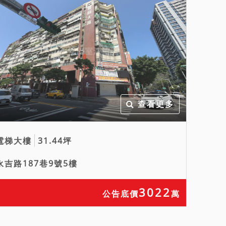
查看更多
電梯大樓
31.44坪
永吉路187巷9號5樓
3022
公告底價
萬