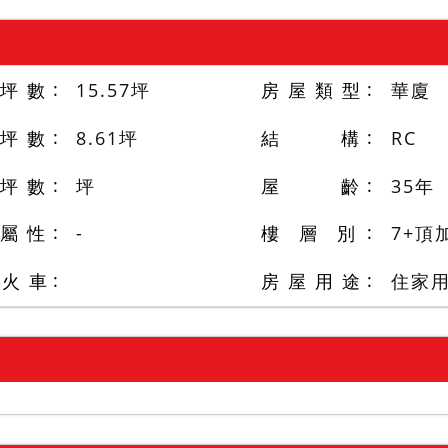
 坪 數
15.57
坪
房 屋 類 型
華廈
 坪 數
8.61
坪
結 構
RC
 坪 數
坪
屋 齡
35
年
 屬 性
-
樓 層 別
7+頂
/火 車
房 屋 用 途
住家