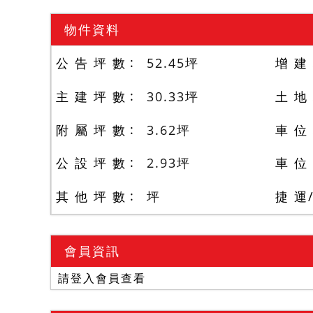
物件資料
公 告 坪 數
52.45
坪
增 建
主 建 坪 數
30.33
坪
土 地
附 屬 坪 數
3.62
坪
車 位
公 設 坪 數
2.93
坪
車 位
其 他 坪 數
坪
捷 運
會員資訊
請登入會員查看