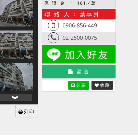
保 證 金
181.4萬
聯 絡 人
葉專員
0906-856-449
02-2500-0075
留 言
分享
收藏
列印