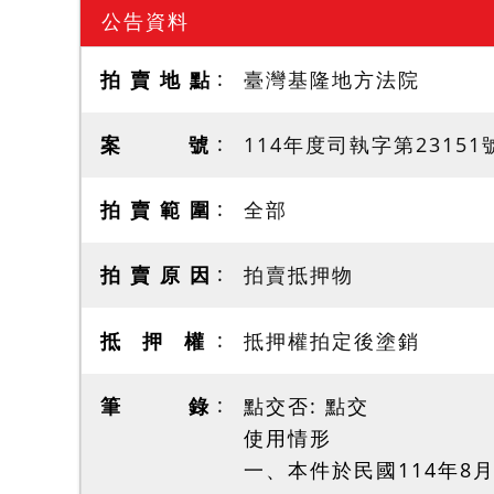
公告資料
拍 賣 地 點
臺灣基隆地方法院
案 號
114年度司執字第23151
拍 賣 範 圍
全部
拍 賣 原 因
拍賣抵押物
抵 押 權
抵押權拍定後塗銷
筆 錄
點交否: 點交
使用情形
一、本件於民國114年