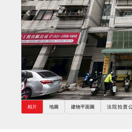
相片
地圖
建物平面圖
法院拍賣