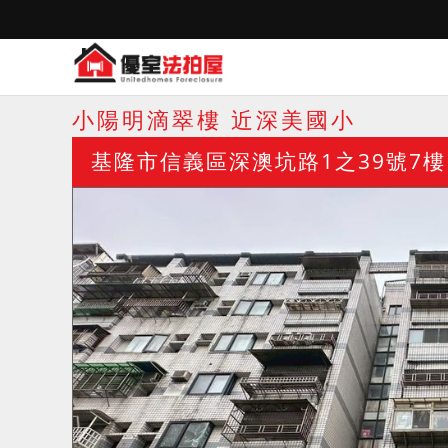
小陽明滴翠樓 近深美國小
基隆市信義區深澳坑路1之39號7樓