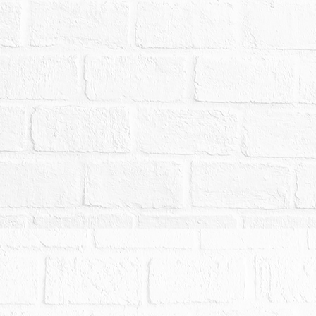
用途為商業用」等語。請應買人注意。
辦建物所有權第一次登記，不能依權利移轉證書辦理所
風險。
交。
拍賣，請投標人分別出價。
幣：9,070,000元，以總價最高者得標。
,000元。
額抵押權新台幣324萬元，拍定後抵押權塗銷。
務人有無積欠公寓大廈之管理費，並自行查明有無民