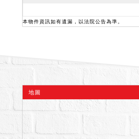
執行，在場人即債務人祖
位。頂樓有增建，出入口
的位於「小陽明滴翠樓」
本物件資訊如有遺漏，以法院公告為準。
二、關於本件標的是否有
等情形」，在場人稱無上述
地上七層地下一層鋼筋混
初步調查尚無海砂屋、輻
「現場觀察標的內部，部
地使用分區區係屬住宅區
（例如：海砂屋、輻射屋
所載。惟投標（應買、承
地圖
向債權人、當地鄰里長、
封建物有足以影響交易之
定，拍賣物買受人就物之
年12月12日基地所登字第
地深美段300地號併同移