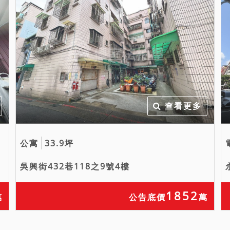
查看更多
公寓
33.9坪
吳興街432巷118之9號4樓
1852
萬
公告底價
萬