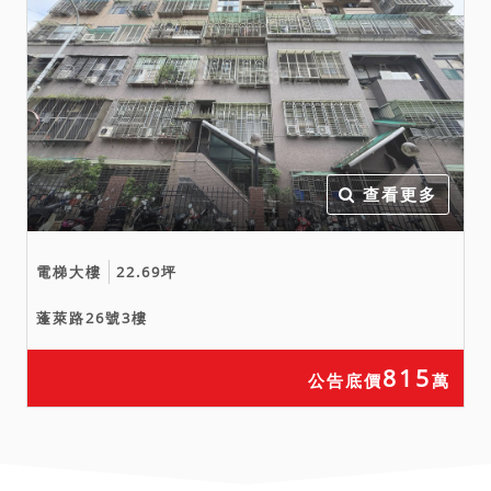
應買人、拍定人、債權人、
債務人均不得異議，不同意
之應買人請勿參與本件標的
之應買。
五、本件標的物原所有權人
或使用人如有積欠工程受益
費及水電、瓦斯或管理費等
查看更多
費用，應由拍定人自行查明
後與相關單位洽商解決。
電梯大樓
22.69坪
蓬萊路26號3樓
815
公告底價
萬