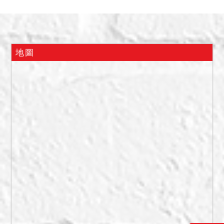
易之特殊情事。現場房屋有
一面牆壁嚴重油漆剝落及壁
癌等狀況。本件拍定後點
交。
地圖
二、本件土地查封時，經債
權人會同地政事務所人員到
場指界陳稱，359地號土地
位於五股區工商路99巷24號
住宅大樓後方，無法通行至
現場，有雜物及鐵皮阻擋，
為兩棟建物間的小巷；358
地號土地位於五股區工商路
99巷24號住宅大樓左後方，
同為高樓間的小巷，前開兩
筆土地均無法自現場及空拍
圖判斷其上有無建物占用。