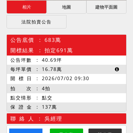
相片
地圖
建物平面圖
法院拍賣公告
公告底價
683萬
開標結果
拍定691萬
公告坪數
40.69
坪
每坪單價
16.78
萬
開 標 日
2026/07/02 09:30
拍 次
4拍
點交情形
點交
保 證 金
137萬
聯 絡 人
吳經理