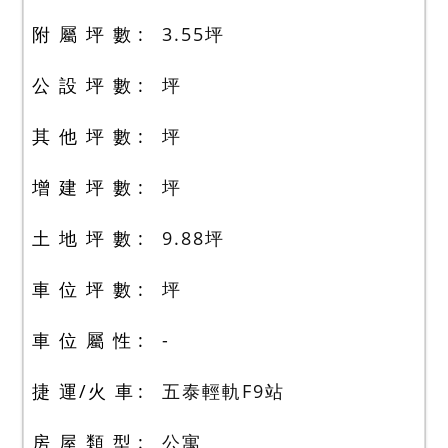
附 屬 坪 數
3.55
坪
公 設 坪 數
坪
其 他 坪 數
坪
增 建 坪 數
坪
土 地 坪 數
9.88
坪
車 位 坪 數
坪
車 位 屬 性
-
捷 運/火 車
五泰輕軌F9站
房 屋 類 型
公寓