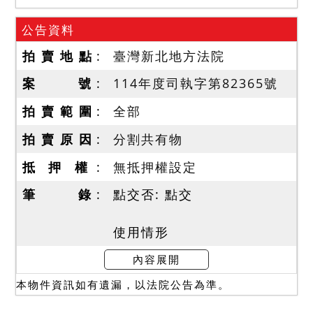
公告資料
拍 賣 地 點
臺灣新北地方法院
案 號
114年度司執字第82365號
拍 賣 範 圍
全部
拍 賣 原 因
分割共有物
抵 押 權
無抵押權設定
筆 錄
點交否: 點交
使用情形
一、本件建物查封時，債務
內容展開
人女兒在場稱房屋現由債務
本物件資訊如有遺漏，以法院公告為準。
人及其家屬自住，無出租予
他人，且房屋無足以影響交