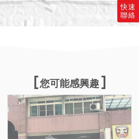
本件拍賣之358、359地號土
快速
地為71使字第638號使用執
聯絡
照(70建字第1228號建造執
照)之建築基地(含法定空
地)，適用公寓大廈管理條例
第4條第2項之規定，須與本
件建物併同移轉。
三、變賣共有物時，除買受
人為共有人外，共有人有依
相同條件優先承買之權，有
您可能感興趣
二人以上願意優先承買者，
以抽籤定之，並由本院依主
張優先承買權者所提出之證
據形式認定後決定是否准予
優先承買，對認定不服者應
自行向民事法院提起確認優
先承買權存在與否之訴訟，