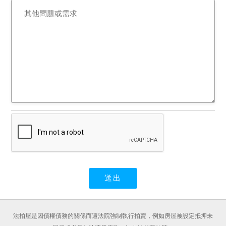
法拍屋是因債權債務的關係而遭法院強制執行拍賣，例如房屋被設定抵押未