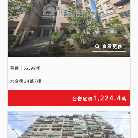
注意，評估後再行投標。
備註
一、上開不動產5宗合併拍
賣，請投標人分別出價。
查看更多
二、拍賣最低價額合計新台
幣：6,830,000元，以總價
最高者得標。
華廈
52.99坪
三、保證金新台幣：
六合街24號7樓
1,370,000元。
四、若有停止、撤回、撤
1,224.4
公告底價
萬
銷、延緩強制執行之事由，
而其事由確實發生於本案標
的拍定日或拍定日前，縱已
拍定，本院亦得撤銷拍定，
無息返還已經繳交之款項，