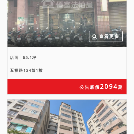
因上開調查及訴訟進行時間
需耗費相當時日，於訴訟確
定前均不退還所繳保證金及
價金，若確認優先承買權人
得優先承買，則無息退還保
查看更多
證金及價金，請投標人自行
評估後再行投標。
店面
65.1坪
四、遺留於本件標的內之動
產，因屋內動產並不在拍賣
五福路134號1樓
範圍內，如拍定後仍遺留有
價值之遺留物在現場，本院
2094
公告底價
萬
尚須依強制執行法第100條
之規定命拍定人保管遺留
物、拍照、造具遺留物清冊
陳報法院、限期債務人領
回、鑑價、詢價、拍賣等，
需耗費相當時日，請投標人