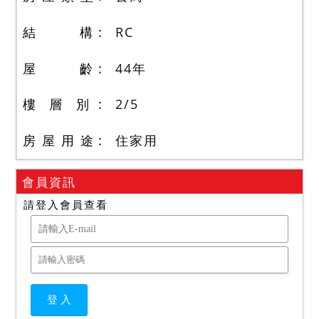
結 構
RC
屋 齡
44
年
樓 層 別
2
/
5
房 屋 用 途
住家用
會員資訊
請登入會員查看