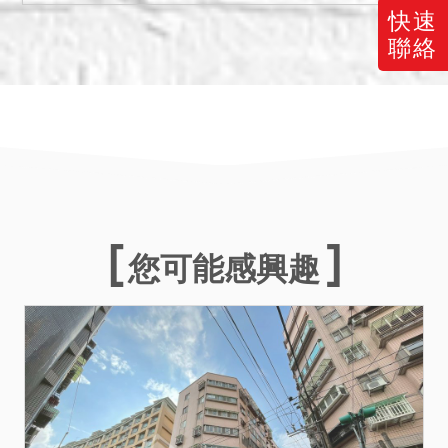
幣：5,869,000元，以總價
快速
最高者得標。
聯絡
三、保證金新台幣：
1,174,000元。
四、本件不動產有抵押權設
定，拍定後全部塗銷。
五、本件為分割共有物，共
有人有優先承買權，若共有
人之一到場應買拍得，則其
餘共有人無優先承買權。
您可能感興趣
六、本件執行標的3426號建
物係未辦保存登記之建物，
拍定後拍定人無法持本院所
核發之權利移轉證書辦理所
有權登記，且應負被拆除之
風險，請應買人自行注意。
又本件係以建物之現況拍