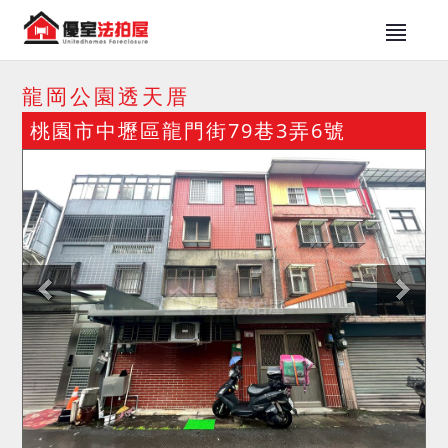
龍岡公園透天厝
桃園市中壢區龍門街79巷3弄6號