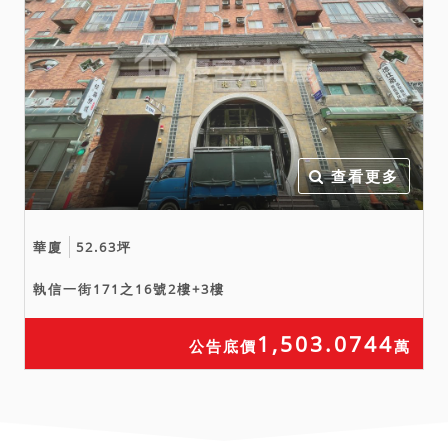
於綜合考量相關風險後再行
投標或應買。拍定後均不得
以此為由聲請減少價金或聲
請撤銷拍定。
九、投標人應攜帶國民身分
證、印章、如委任他人代為
投標、應提出委任狀與受任
查看更多
人之身分證、印章；投標人
為外國人者，應檢具相關文
華廈
52.63坪
件，依土地法第二十條第一
項規定，向土地或建物所在
執信一街171之16號2樓+3樓
地市縣政府申請核准得購買
該不動產之資格證明，於投
1,503.0744
公告底價
萬
標時一併提出。