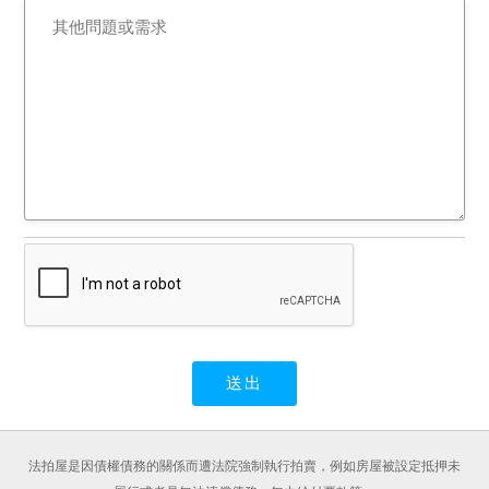
法拍屋是因債權債務的關係而遭法院強制執行拍賣，例如房屋被設定抵押未