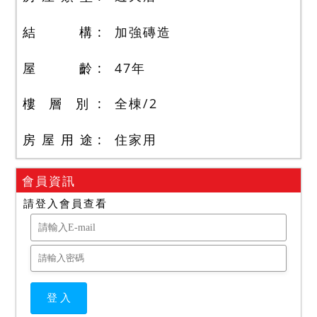
結 構
加強磚造
屋 齡
47
年
樓 層 別
全棟
/
2
房 屋 用 途
住家用
會員資訊
請登入會員查看