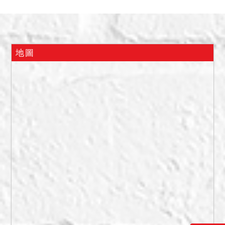
增建，三、四樓部分全部皆
為增建(已編為3426號建物
併同拍賣)。
二、本件拍定後依現況點
地圖
交。另屋內之動產非在本件
拍賣標的之範圍，拍定後應
返還予動產所有權人，如無
人接受返還時，應將動產暫
付拍定人保管，以為後續之
遺留物處理程序，請應買人
自行注意。
備註
一、上開不動產4宗合併拍
賣，請投標人分別出價。
二、拍賣最低價額合計新台