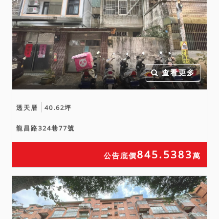
本院已儘量將調查所得之輻
射屋、海砂屋、地震受創、
嚴重漏水、火災受損、建物
內有非自然死亡或其他足以
影響交易之特殊情事等項，
查看更多
於使用情形欄載明，如使用
情形欄未特別載明，即表示
經本院以現場調查等方式予
透天厝
40.62坪
以調查後尚未發現有上開影
龍昌路324巷77號
響交易價格之情形。惟鑑於
司法資源有限，縱經本院以
845.5383
公告底價
萬
通常方式予以調查，仍難保
證絕無上情，此部分請投標
人斟酌自行查明注意，於
「應買前」或「投標前」應
自行向鄰里機關查訪探詢，