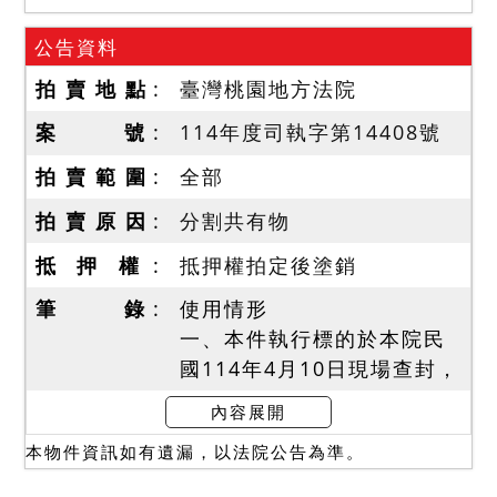
公告資料
拍 賣 地 點
臺灣桃園地方法院
案 號
114年度司執字第14408號
拍 賣 範 圍
全部
拍 賣 原 因
分割共有物
抵 押 權
抵押權拍定後塗銷
筆 錄
使用情形
一、本件執行標的於本院民
國114年4月10日現場查封，
債務人郭O君之代理人稱本
內容展開
件標的建物現為另一債務人
本物件資訊如有遺漏，以法院公告為準。
黃O華居住使用中。另據地
政人員表示一、二樓部分有