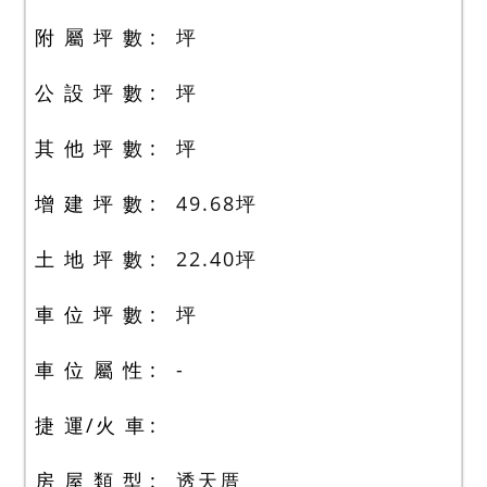
附 屬 坪 數
坪
公 設 坪 數
坪
其 他 坪 數
坪
增 建 坪 數
49.68
坪
土 地 坪 數
22.40
坪
車 位 坪 數
坪
車 位 屬 性
-
捷 運/火 車
房 屋 類 型
透天厝