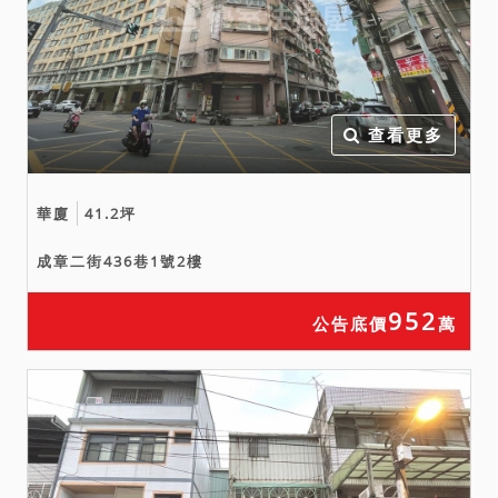
賣，拍定人不得以面積不符
為由，請求增減價金或撤銷
拍定。
七、本件1399地號使用分區
為中壢（龍岡地區）都市計
查看更多
畫（民國72年9月13日）之
住宅區、1399-1地號使用分
華廈
41.2坪
區為中壢（龍岡地區）都市
計畫（民國72年9月13日）
成章二街436巷1號2樓
之道路用地，上開計畫案中
土地使用分區管制之規定及
952
公告底價
萬
開發限制請應買人自行洽桃
園市政府都市發展局等相關
機關詢問，俾決定是否應
買，拍定後不得以此為理由
請求撤銷拍定。
八、本件執行標的有建物，