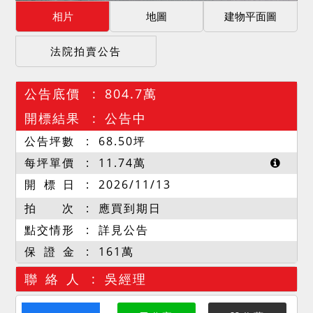
相片
地圖
建物平面圖
法院拍賣公告
公告底價
804.7萬
開標結果
公告中
公告坪數
68.50
坪
每坪單價
11.74
萬
開 標 日
2026/11/13
拍 次
應買到期日
點交情形
詳見公告
保 證 金
161萬
聯 絡 人
吳經理