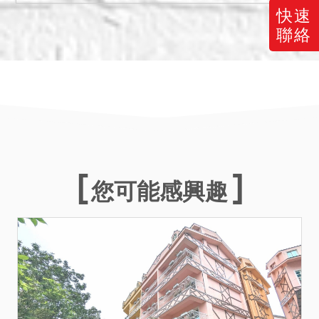
備註
快速
一、上開不動產3宗合併拍
聯絡
賣，請投標人分別出價。
二、拍賣價額合計新台幣：
8,047,000元。
三、保證金新台幣：
1,610,000元。抵押權拍定
後均塗銷。
您可能感興趣