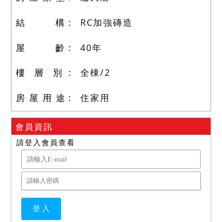
結 構
RC加強磚造
屋 齡
40
年
樓 層 別
全棟
/
2
房 屋 用 途
住家用
會員資訊
請登入會員查看