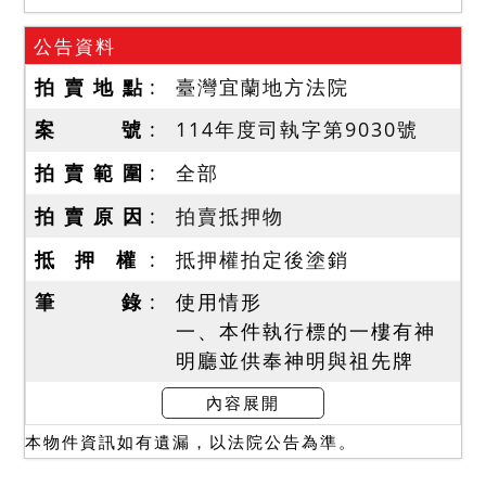
公告資料
拍 賣 地 點
臺灣宜蘭地方法院
案 號
114年度司執字第9030號
拍 賣 範 圍
全部
拍 賣 原 因
拍賣抵押物
抵 押 權
抵押權拍定後塗銷
筆 錄
使用情形
一、本件執行標的一樓有神
明廳並供奉神明與祖先牌
位，目前斷水斷電，屋內堆
內容展開
放衣服與雜物而凌亂，且依
本物件資訊如有遺漏，以法院公告為準。
債權人查報稱係由債務人自
住使用，如該查報屬實，則