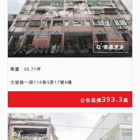
查看更多
華廈
30.71坪
大坡路一段116巷5弄17號6樓
393.3
公告底價
萬