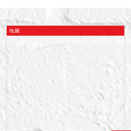
拍定後依現況點交；反之，
則不點交。
二、本件執行標的建物經本
院向宜蘭地檢署查證後，曾
地圖
有第三人於該建物內自殺
（此有宜蘭地檢署函文與相
關相驗證明書影本在卷可
稽）。
三、本件暫編1051號之建
物，係未辦理建築物所有權
第一次登記之不動產，拍定
後拍定人不能持權利移轉證
書辦理所有權移轉登記，亦
不得以面積不符，請求減少
價金，或撤銷拍定，拍定人
應自行承擔受拆除之危險。