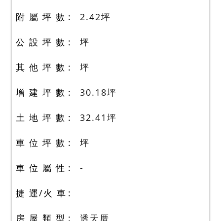
附 屬 坪 數
2.42
坪
公 設 坪 數
坪
其 他 坪 數
坪
增 建 坪 數
30.18
坪
土 地 坪 數
32.41
坪
車 位 坪 數
坪
車 位 屬 性
-
捷 運/火 車
房 屋 類 型
透天厝