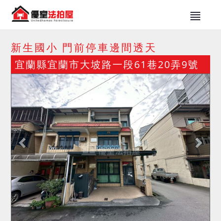
新生國小 門前停車邊間透天
宜蘭縣宜蘭市大坡路一段61巷20弄9號