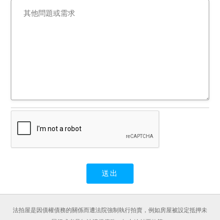
法拍屋是因債權債務的關係而遭法院強制執行拍賣，例如房屋被設定抵押未