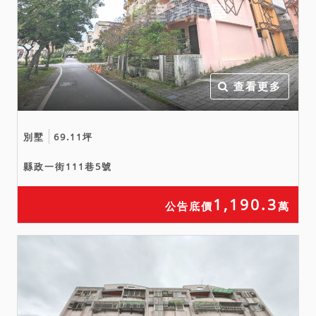
查看更多
別墅
69.11坪
縣政一街111巷5號
1,190.3
公告底價
萬