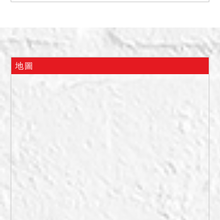
區」，屋內無水電，有家電
傢俱，無增改建，無明顯漏
水跡象。
民國114年9月提出到院之鑑
價報告稱：「勘估之標的土
地圖
地屬：住宅區（509、509-
3）、保護區（509-4、509-
5）、道路用地（509-1）、
兒童遊樂場用地（509-
2）。建物屬本國式6層樓鋼
筋混凝土造華廈之第3層。現
為住家用。屋齡約28.3年。
未來發展權利普通。勘估標
的所臨街巷道寬度：6公尺。
土地臨街面正面寬度：15公
尺。學校及市場接近性普