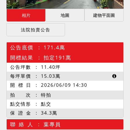
相片
地圖
建物平面圖
法院拍賣公告
公告底價
171.4萬
開標結果
拍定191萬
公告坪數
11.40
坪
每坪單價
15.03
萬
開 標 日
2026/06/09 14:30
拍 次
特拍
點交情形
點交
保 證 金
34.3萬
聯 絡 人
葉專員