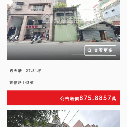
查看更多
透天厝
27.81坪
東信路143號
875.8857
公告底價
萬