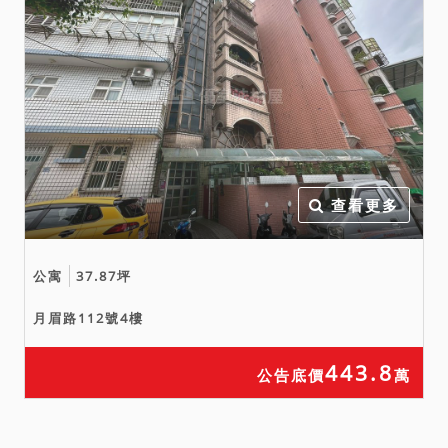
查看更多
公寓
37.87坪
月眉路112號4樓
443.8
公告底價
萬