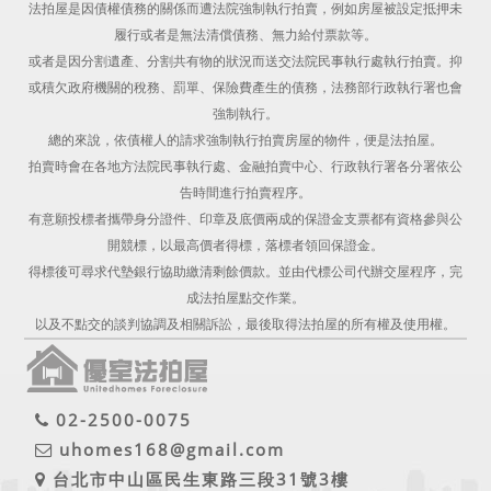
法拍屋是因債權債務的關係而遭法院強制執行拍賣，例如房屋被設定抵押未
履行或者是無法清償債務、無力給付票款等。
或者是因分割遺產、分割共有物的狀況而送交法院民事執行處執行拍賣。抑
或積欠政府機關的稅務、罰單、保險費產生的債務，法務部行政執行署也會
強制執行。
總的來說，依債權人的請求強制執行拍賣房屋的物件，便是法拍屋。
拍賣時會在各地方法院民事執行處、金融拍賣中心、行政執行署各分署依公
告時間進行拍賣程序。
有意願投標者攜帶身分證件、印章及底價兩成的保證金支票都有資格參與公
開競標，以最高價者得標，落標者領回保證金。
得標後可尋求代墊銀行協助繳清剩餘價款。並由代標公司代辦交屋程序，完
成法拍屋點交作業。
以及不點交的談判協調及相關訴訟，最後取得法拍屋的所有權及使用權。
02-2500-0075
uhomes168@gmail.com
台北市中山區民生東路三段31號3樓