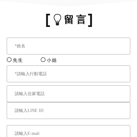
留 言
先生
小姐