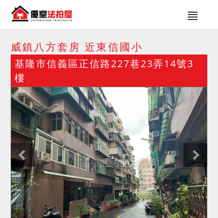
威鎮八方套房 近東信國小
基隆市信義區正信路227巷23弄14號3
樓