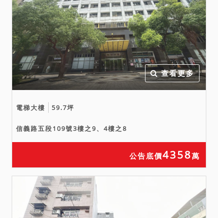
查看更多
電梯大樓
59.7坪
信義路五段109號3樓之9、4樓之8
4358
公告底價
萬