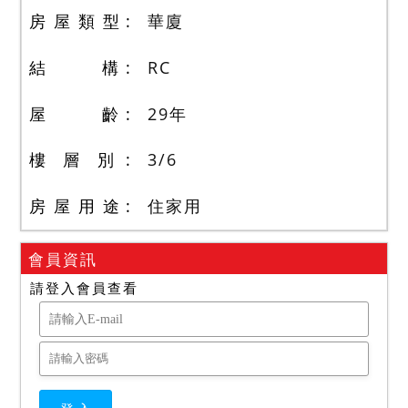
房 屋 類 型
華廈
結 構
RC
屋 齡
29
年
樓 層 別
3
/
6
房 屋 用 途
住家用
會員資訊
請登入會員查看