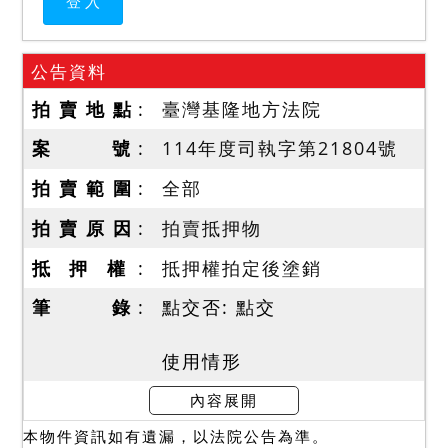
公告資料
拍 賣 地 點
臺灣基隆地方法院
案 號
114年度司執字第21804號
拍 賣 範 圍
全部
拍 賣 原 因
拍賣抵押物
抵 押 權
抵押權拍定後塗銷
筆 錄
點交否: 點交
使用情形
本院於民國114年9月8日至
內容展開
現場履勘，債務人未在場。
本物件資訊如有遺漏，以法院公告為準。
系封建物位於「威鎮八方社