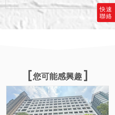
通。大眾運輸條件普通。」
快速
等語。
聯絡
拍定後點交3179建號。
備註
一、上開不動產7宗合併拍
賣，請投標人分別出價。
二、拍賣最低價額合計新台
幣：1,714,000元，以總價
最高者得標。
三、保證金新台幣：
您可能感興趣
343,000元。