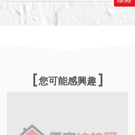
拍賣土地之最新土地使用分
區等）及占有使用情形是否
與拍賣公告相符（如與拍賣
公告所載不符，請速告知本
院，俾利後續處理），因本
院無從查知正確之占有使用
情形，故若拍定後無他人主
張正當占用權源，且無依法
不得點交之情形，則拍定後
建物得點交。又債務人配偶
您可能感興趣
稱建物無海砂屋、輻射屋、
地震、火災、水災、非自然
死亡等足以影響交易之情
事，惟實際上是否有海砂
屋、輻射屋、地震、火災、
水災、非自然死亡等足以影
響交易之情事，應買人於投