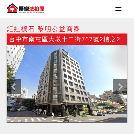
鉅虹樸石 黎明公益商圈
台中市南屯區大墩十二街767號2樓之2