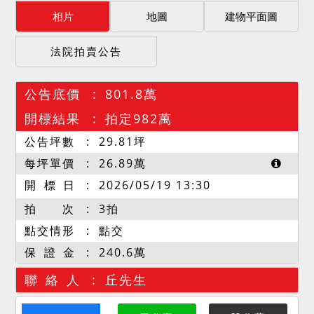
相片
地圖
建物平面圖
法院拍賣公告
公告底價
801.8萬
開標結果
拍定982萬
公告坪數
29.81
坪
每坪單價
26.89
萬
開 標 日
2026/05/19 13:30
拍 次
3拍
點交情形
點交
保 證 金
240.6萬
聯 絡 人
丘先生