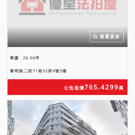
標前仍應自行查明，審慎投
標，以免受損，若拍賣標的
有上述足以影響拍賣標的之
情事，請關係人儘速檢附相
關證明資料陳報法院，以供
查看更多
法院即時審酌。另依強制執
行法第69條之規定，拍賣物
華廈
26.56坪
買受人就物之瑕疵本無擔保
請求權，不得於拍定後據此
黎明路二段71巷32弄9號5樓
請求撤銷拍定。
六、集（居）合式住宅：基
765.4299
公告底價
萬
地、公共設施（含道路）用
地之共有人無優先承買權。
七、公寓大廈管理條例第24
條第1項規定：「區分所有權
人之繼受人，應於繼受前向
管理負責人或管理委員會請