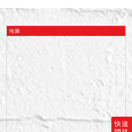
最高者得標。
三、保證金新台幣：
2,406,000元。
四、他項權利：抵押權於拍
地圖
定後塗銷。
五、依估價報告書記載，
678地號土地屬都市計畫第
二種住宅區，5121建號建物
位於十層樓鋼筋混凝土造建
物（鉅虹樸石大樓）之2樓，
屋齡約18年，據債務人配偶
稱：拍賣之不動產由債務人
配偶居住使用，無出租、出
借等情形，惟應買人於投標
前仍應自行查明注意拍賣標
快速
的現況（如向主管機關查詢
聯絡