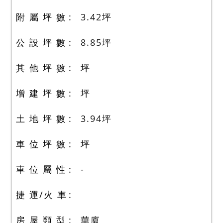
附 屬 坪 數
3.42
坪
公 設 坪 數
8.85
坪
其 他 坪 數
坪
增 建 坪 數
坪
土 地 坪 數
3.94
坪
車 位 坪 數
坪
車 位 屬 性
-
捷 運/火 車
房 屋 類 型
華廈