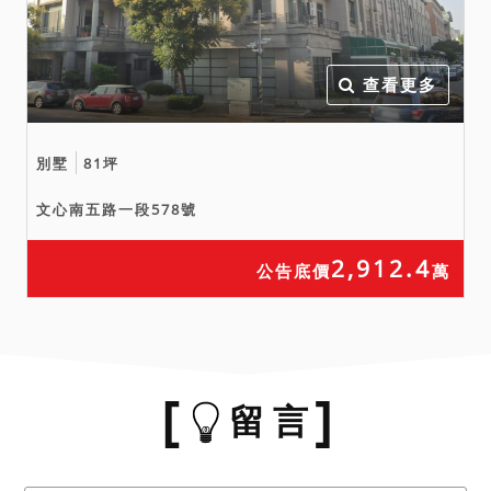
查看更多
別墅
81坪
文心南五路一段578號
2,912.4
公告底價
萬
留 言