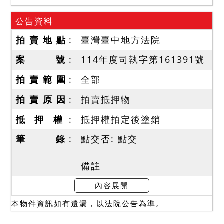
公告資料
拍 賣 地 點
臺灣臺中地方法院
案 號
114年度司執字第161391號
拍 賣 範 圍
全部
拍 賣 原 因
拍賣抵押物
抵 押 權
抵押權拍定後塗銷
筆 錄
點交否: 點交
備註
一、上開不動產2宗合併拍
內容展開
賣，請投標人分別出價。
本物件資訊如有遺漏，以法院公告為準。
二、拍賣最低價額合計新台
幣：8,018,000元，以總價