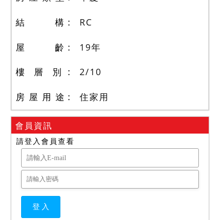
結 構
RC
屋 齡
19
年
樓 層 別
2
/
10
房 屋 用 途
住家用
會員資訊
請登入會員查看