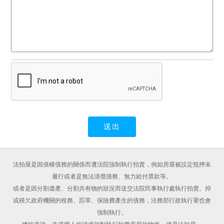
法拍屋是因債權債務的關係而遭法院強制執行拍賣，例如房屋被設定抵押未
履行或者是無法清償債務、無力給付票款等。
或者是因分割遺產、分割共有物的狀況而送交法院民事執行處執行拍賣。抑
或積欠政府機關的稅務、罰單、保險費產生的債務，法務部行政執行署也會
強制執行。