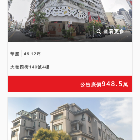
求閱覽或影印第35條所定文
件，並應於繼受後遵守原區
分所有權人依本條例或規約
查看更多
所定之一切權利義務事
項。」請應買人注意。
八、債務人有、無積欠大樓
華廈
46.12坪
管理費用及其數額暨拍賣不
動產是否確實附有停車位及
大墩四街140號4樓
其實際位置與債務人使用權
948.5
之有無，應買人請自行查
公告底價
萬
明，應買人、債權人、債務
人等均不能執該事由請求增
減價金。