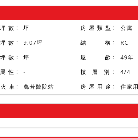
 坪 數
坪
房 屋 類 型
公寓
 坪 數
9.07
坪
結 構
RC
 坪 數
坪
屋 齡
49
年
 屬 性
-
樓 層 別
4
/
4
/火 車
萬芳醫院站
房 屋 用 途
住家