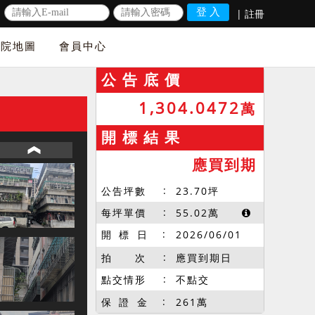
|
註冊
法院地圖
會員中心
公 告 底 價
1,304.0472
萬
開 標 結 果
應買到期
公告坪數
23.70
坪
每坪單價
55.02
萬
開 標 日
2026/06/01
拍 次
應買到期日
點交情形
不點交
保 證 金
261萬