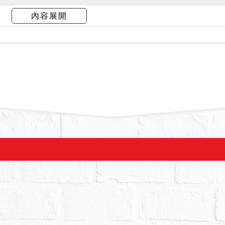
完畢抵扣權狀正本於原所有權人王丹鳳。標的１１
內容展開
管機關查詢有無海砂屋、輻射屋、地震或火災受創
之特殊情事，經臺北市政府消防局１１３年１２月
４５號函覆，自９５年迄今無火災發生紀錄；經核
輻字第１１３００１９１０３號函覆，未包含於該
北市政府警察局文山第二分局１１３年１２月１３
７９４號函覆，查詢內政部警政署１１０報案紀錄
事；經臺北市建築管理工程處１１３年１２月２７
８號函覆，非該處列管之海砂屋或震損建築物。另
檢附相關文件到院以利發布公告。依強制執行法第
瑕疵無擔保請求權，請應買人自行查明，不得於拍
９建號建物所有權全部，惟建物於查封前已借予第
拍賣，請投標人分別出價。