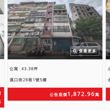
查看更多
公寓
43.38坪
溪口街28巷1號5樓
1,872.96
價
公告底價
萬
萬