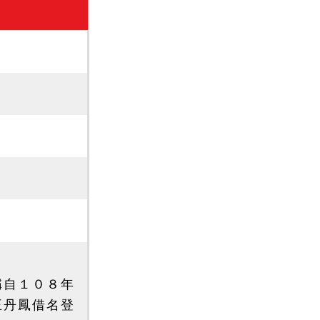
稱自１０８年
王丹鳳借名登