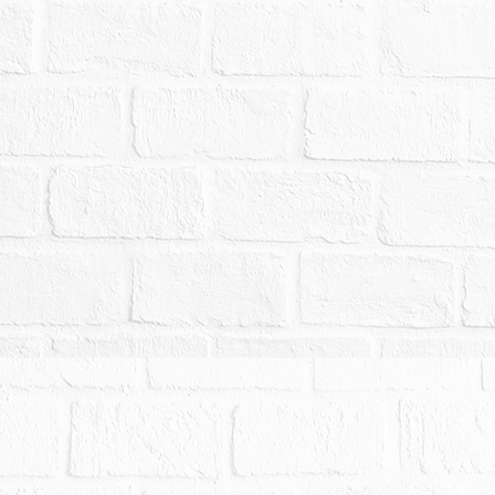
台幣：１３,０４０,４７２元，以總價最高者得標。
１０,０００元。
。