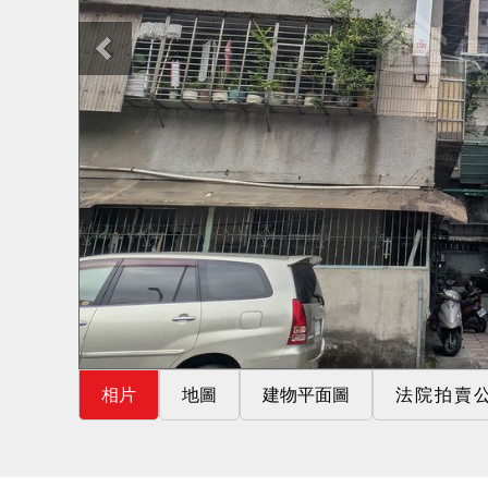
相片
地圖
建物平面圖
法院拍賣