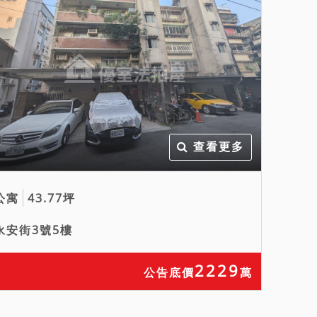
查看更多
公寓
43.77坪
永安街3號5樓
2229
公告底價
萬