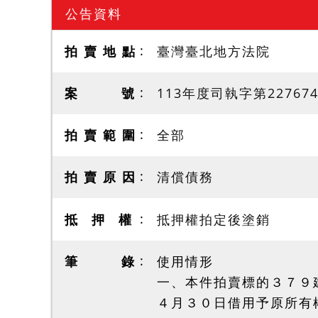
公告資料
拍 賣 地 點
臺灣臺北地方法院
案 號
113年度司執字第22767
拍 賣 範 圍
全部
拍 賣 原 因
清償債務
抵 押 權
抵押權拍定後塗銷
筆 錄
使用情形
一、本件拍賣標的３７９
４月３０日借用予原所有