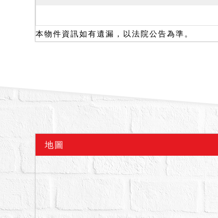
記，協議至房屋款項清償
用分區為第三種住宅區。
二、本件拍賣標的經向主
本物件資訊如有遺漏，以法院公告為準。
自然死亡等足以影響交易
調字第１１３３０４６３
１１３年１２月１３日核
建築物偵測紀錄中；經臺
分刑字第１１３３０２４
料，未發現非自然死亡情
字第１１３６０５５０２
若有影響交易之情事，應
地圖
定，拍賣物買受人就物之
三、本件係拍賣標的３７
拍定後不點交。
備註
一、上開不動產２宗合併