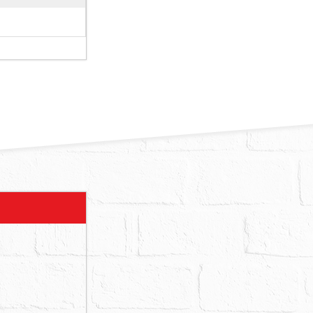
６地號土地使
及建物內有非
１６日北市消
能安全委員會
會放射性污染
日北市警文二
自近１０年資
日北市都建使
債權人債務人
６９條之規
定後主張。
三人使用，故