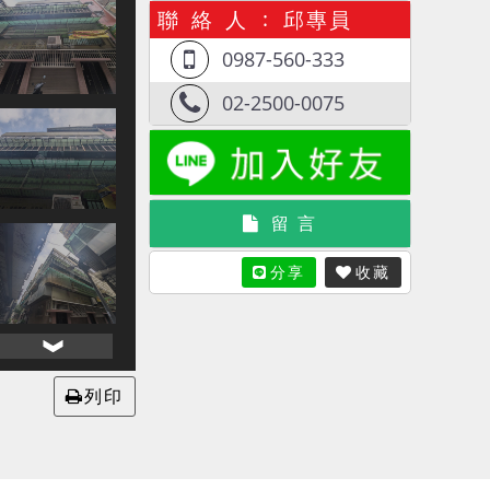
聯 絡 人
邱專員
0987-560-333
02-2500-0075
留 言
分享
收藏
列印