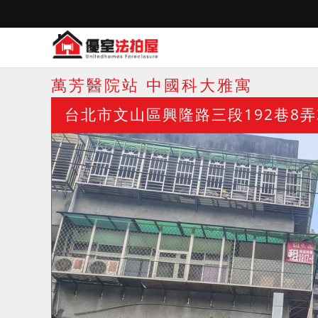
萬芳醫院站 中國科大雅寓
台北市文山區興隆路三段192巷8弄