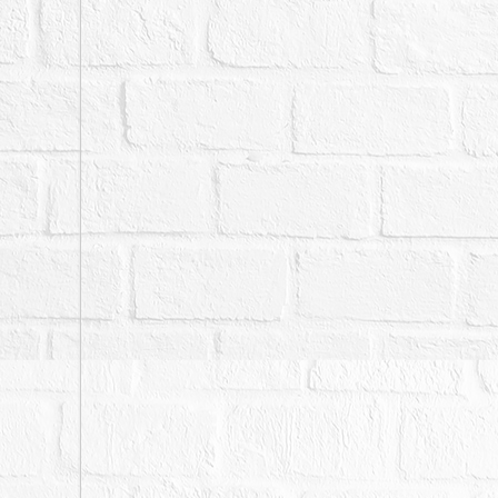
二、拍賣最低價額合計新
三、保證金新台幣：２,６
四、抵押權拍定後均塗銷