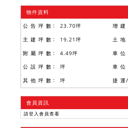
物件資料
公 告 坪 數
23.70
坪
增 建
主 建 坪 數
19.21
坪
土 地
附 屬 坪 數
4.49
坪
車 位
公 設 坪 數
坪
車 位
其 他 坪 數
坪
捷 運
會員資訊
請登入會員查看