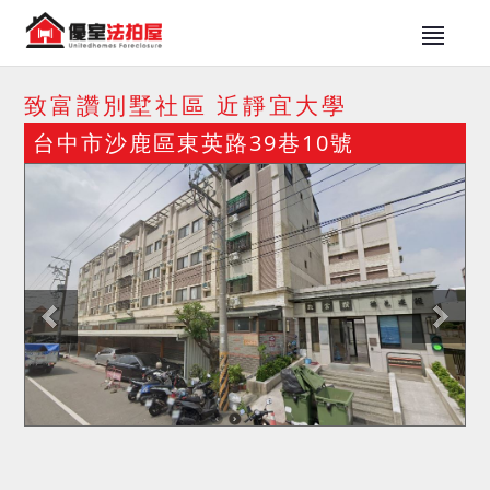
致富讚別墅社區 近靜宜大學
台中市沙鹿區東英路39巷10號