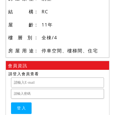
結 構
RC
屋 齡
11
年
樓 層 別
全棟
/
4
房 屋 用 途
停車空間、樓梯間、住宅
會員資訊
請登入會員查看