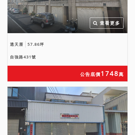
產之買受人就物之瑕疵無擔
保請求權。請投標人於投標
前實際前往標的物所在地察
查看更多
看並探訪其現況，慎重決定
是否應買。
透天厝
57.86坪
自強路431號
1748
公告底價
萬