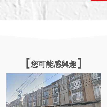
人，但如該除租處分於點交
前經廢棄確定者，則不點
交。
七、建物２並未辦理建築物
所有權第一次登記，拍定後
無法逕持不動產權利移轉證
書辦理所有權移轉登記，且
該建物若經建築主管機關認
定係屬違章，拍定人應自行
承受拆除之危險。
您可能感興趣
八、建物有無積欠管理費用
及有無停車位使用權，因欠
缺公示資料，應買人請自行
查明，如有爭議，由拍定人
自理。
九、依強制執行法第113條
準用第69條規定，拍賣不動