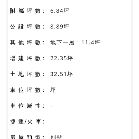
附 屬 坪 數
6.84
坪
公 設 坪 數
8.89
坪
其 他 坪 數
地下一層：11.4
坪
增 建 坪 數
22.35
坪
土 地 坪 數
32.51
坪
車 位 坪 數
坪
車 位 屬 性
-
捷 運/火 車
房 屋 類 型
別墅