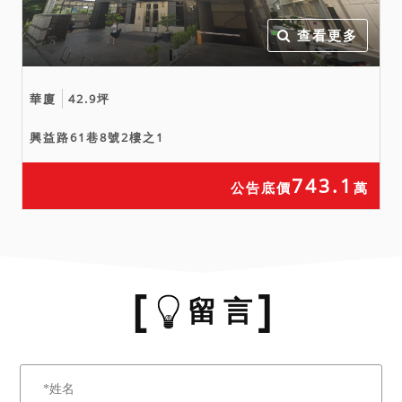
查看更多
華廈
42.9坪
興益路61巷8號2樓之1
743.1
公告底價
萬
留 言