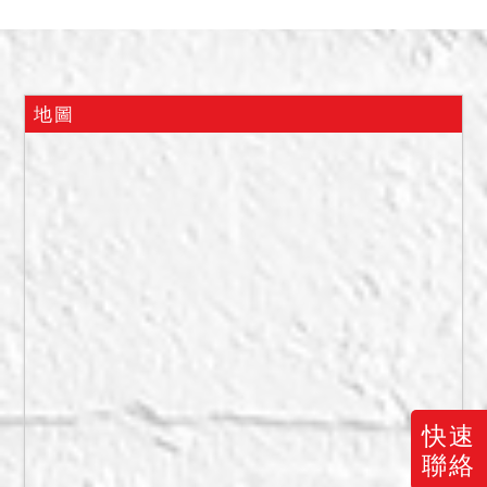
三、保證金新台幣：
5,119,000元。
四、抵押權於拍定後塗銷。
五、拍賣土地使用分區為第
地圖
二種住宅區。
六、據查封筆錄及鑑價報告
所載，查封時債務人未現實
占用，並出租他人使用，拍
賣土地１係作為社區一樓通
行及地下室車道使用，債權
人嗣後具狀陳報據管理員稱
屋內已無人居住，惟其後有
第三人具狀主張其為建物承
租人，該租賃關係業經本院
快速
處分除去後拍賣，拍定後解
聯絡
除第三人占有，點交與買受