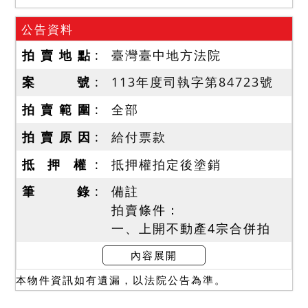
公告資料
拍 賣 地 點
臺灣臺中地方法院
案 號
113年度司執字第84723號
拍 賣 範 圍
全部
拍 賣 原 因
給付票款
抵 押 權
抵押權拍定後塗銷
筆 錄
備註
拍賣條件：
一、上開不動產4宗合併拍
賣，請投標人分別出價。
內容展開
二、拍賣最低價額合計新台
本物件資訊如有遺漏，以法院公告為準。
幣：17,064,000元，以總價
最高者得標。