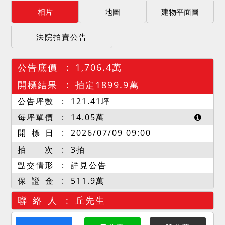
相片
地圖
建物平面圖
法院拍賣公告
公告底價
1,706.4萬
開標結果
拍定1899.9萬
公告坪數
121.41
坪
每坪單價
14.05
萬
開 標 日
2026/07/09 09:00
拍 次
3拍
點交情形
詳見公告
保 證 金
511.9萬
聯 絡 人
丘先生