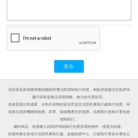
法拍屋是因債權債務的關係而遭法院強制執行拍賣，例如房屋被設定抵押未
履行或者是無法清償債務、無力給付票款等。
或者是因分割遺產、分割共有物的狀況而送交法院民事執行處執行拍賣。抑
或積欠政府機關的稅務、罰單、保險費產生的債務，法務部行政執行署也會
強制執行。
總的來說，依債權人的請求強制執行拍賣房屋的物件，便是法拍屋。
拍賣時會在各地方法院民事執行處、金融拍賣中心、行政執行署各分署依公