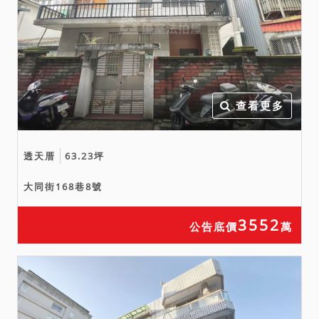
項規定之適用問題。
七、投標日期：中華民國
115年1月8日特別減價拍
賣。
查看更多
透天厝
63.23坪
大同街168巷8號
3552
公告底價
萬