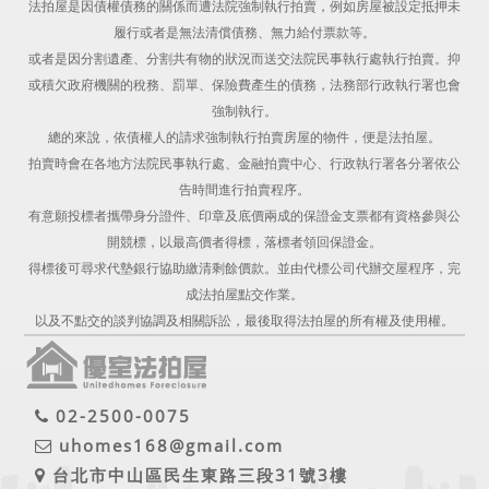
法拍屋是因債權債務的關係而遭法院強制執行拍賣，例如房屋被設定抵押未
履行或者是無法清償債務、無力給付票款等。
或者是因分割遺產、分割共有物的狀況而送交法院民事執行處執行拍賣。抑
或積欠政府機關的稅務、罰單、保險費產生的債務，法務部行政執行署也會
強制執行。
總的來說，依債權人的請求強制執行拍賣房屋的物件，便是法拍屋。
拍賣時會在各地方法院民事執行處、金融拍賣中心、行政執行署各分署依公
告時間進行拍賣程序。
有意願投標者攜帶身分證件、印章及底價兩成的保證金支票都有資格參與公
開競標，以最高價者得標，落標者領回保證金。
得標後可尋求代墊銀行協助繳清剩餘價款。並由代標公司代辦交屋程序，完
成法拍屋點交作業。
以及不點交的談判協調及相關訴訟，最後取得法拍屋的所有權及使用權。
02-2500-0075
uhomes168@gmail.com
台北市中山區民生東路三段31號3樓