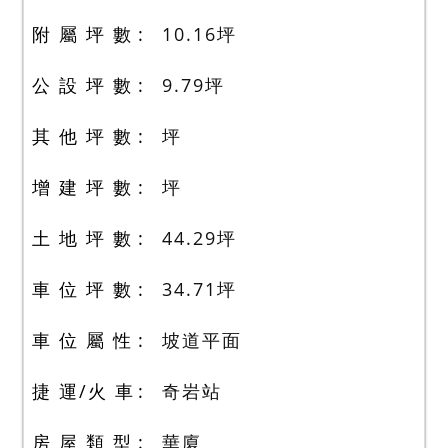
附 屬 坪 數
10.16
坪
公 設 坪 數
9.79
坪
其 他 坪 數
坪
增 建 坪 數
坪
土 地 坪 數
44.29
坪
車 位 坪 數
34.71
坪
車 位 屬 性
坡道平面
捷 運/火 車
奇岩站
房 屋 類 型
華廈