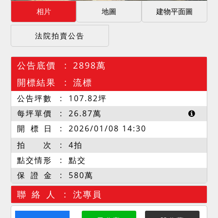
相片
地圖
建物平面圖
法院拍賣公告
公告底價
2898萬
開標結果
流標
公告坪數
107.82
坪
每坪單價
26.87
萬
開 標 日
2026/01/08 14:30
拍 次
4拍
點交情形
點交
保 證 金
580萬
聯 絡 人
沈專員