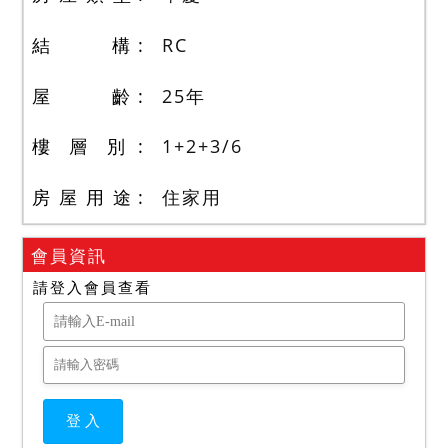
結 構
RC
屋 齡
25
年
樓 層 別
1+2+3
/
6
房 屋 用 途
住家用
會員資訊
請登入會員查看