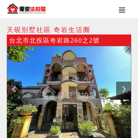
天硯別墅社區 奇岩生活圈
台北市北投區奇岩路260之2號