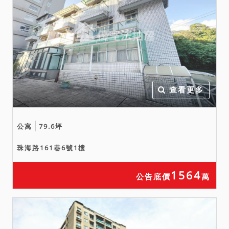
查看更多
公寓
79.6坪
珠海路161巷6號1樓
1564
公告底價
萬