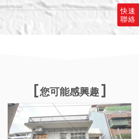
幣：28,980,000元。
三、保證金新台幣：
快速
5,800,000元。
聯絡
四、本件如債務人未事先指
定開標順序時，則依各標順
序依序開標，於拍賣所得之
價金已足清償執行費用、土
地增值稅及本件債權額時，
其餘各標即不予定拍，縱使
拍定，亦得撤銷。債務人於
開標前到場，得當場指定各
您可能感興趣
標開標之順序。
五、抵押權登記拍定後塗
銷。
六、投標人應自行查明債務
人有無積欠管理費，並注意
拍定後民法第826條之1第3