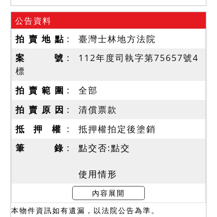
公告資料
拍 賣 地 點
臺灣士林地方法院
案 號
112年度司執字第75657號4
標
拍 賣 範 圍
全部
拍 賣 原 因
清償票款
抵 押 權
抵押權拍定後塗銷
筆 錄
點交否:點交
使用情形
一、10804建號、10819建
內容展開
號（為2個獨立停車位可連通
本物件資訊如有遺漏，以法院公告為準。
至1樓建物）拍定後點交。