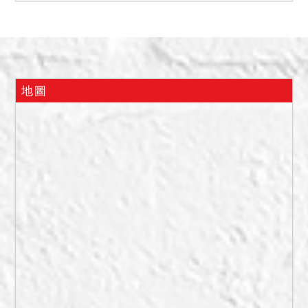
二、假扣押債權人日盛台駿
國際租賃股份有限公司會同
臺北市政府警察局北投分局
員警於民國112年2月6日現
場調查房屋現況，發現無人
地圖
使用。惟現在實際情形如
何，仍請應買人自行查明注
意。
備註
一、本件不動產分4標分別拍
賣：1標不動產採分別標價、
合併拍賣方式拍賣，請投標
人分別出價，以總價最高者
得標。
二、拍賣最低價額合計新台