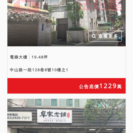
查看更多
電梯大樓
19.48坪
中山路一段128巷8號10樓之1
1229
公告底價
萬