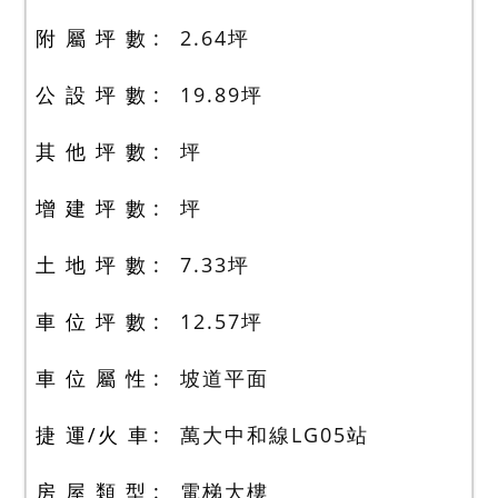
附 屬 坪 數
2.64
坪
公 設 坪 數
19.89
坪
其 他 坪 數
坪
增 建 坪 數
坪
土 地 坪 數
7.33
坪
車 位 坪 數
12.57
坪
車 位 屬 性
坡道平面
捷 運/火 車
萬大中和線LG05站
房 屋 類 型
電梯大樓