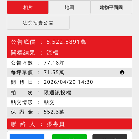
相片
地圖
建物平面圖
法院拍賣公告
公告底價
5,522.8891萬
開標結果
流標
公告坪數
77.18
坪
每坪單價
71.55
萬
開 標 日
2026/04/20 14:30
拍 次
限通訊投標
點交情形
點交
保 證 金
552.3萬
聯 絡 人
張專員