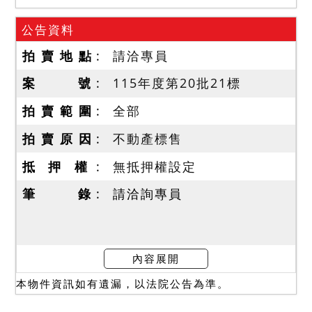
公告資料
拍 賣 地 點
請洽專員
案 號
115年度第20批21標
拍 賣 範 圍
全部
拍 賣 原 因
不動產標售
抵 押 權
無抵押權設定
筆 錄
請洽詢專員
內容展開
本物件資訊如有遺漏，以法院公告為準。