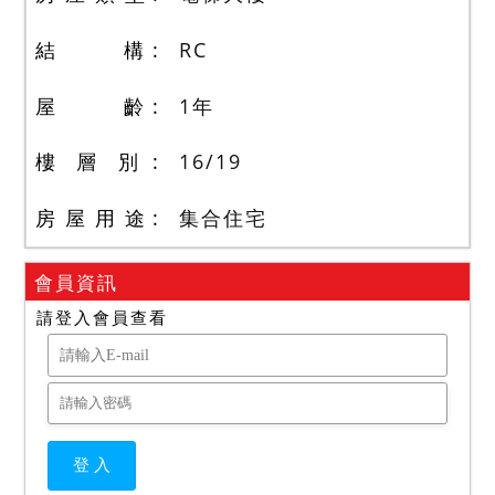
結 構
RC
屋 齡
1
年
樓 層 別
16
/
19
房 屋 用 途
集合住宅
會員資訊
請登入會員查看