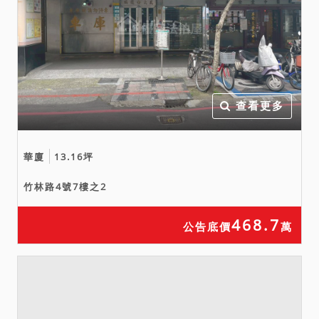
查看更多
華廈
13.16坪
竹林路4號7樓之2
468.7
公告底價
萬