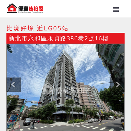
比漾好境 近LG05站
新北市永和區永貞路386巷2號16樓