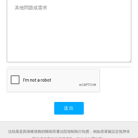
法拍屋是因債權債務的關係而遭法院強制執行拍賣，例如房屋被設定抵押未