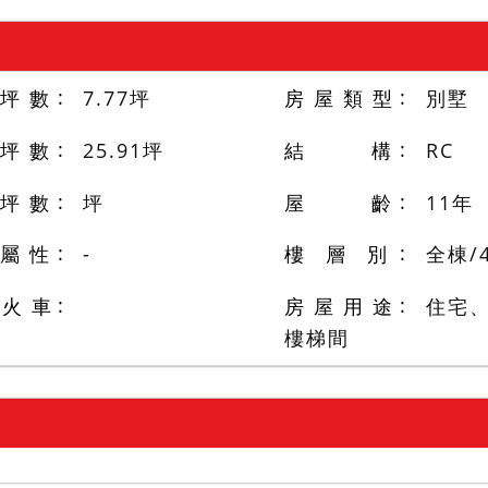
 坪 數
7.77
坪
房 屋 類 型
別墅
 坪 數
25.91
坪
結 構
RC
 坪 數
坪
屋 齡
11
年
 屬 性
-
樓 層 別
全棟
/
/火 車
房 屋 用 途
住宅
樓梯間