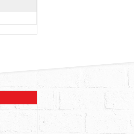
使用，共有人
，建物屋齡
形，債務人
。
一層與突出物
拆除之危險，
受創、嚴重漏
於使用情形欄
後，尚未發現