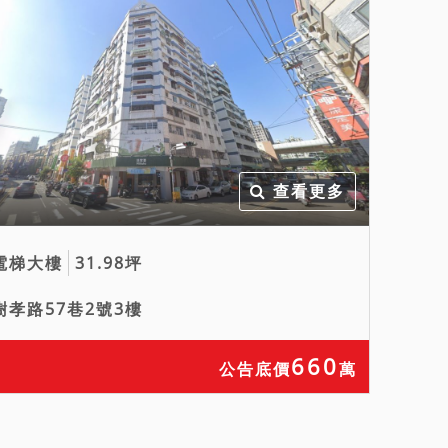
查看更多
電梯大樓
31.98坪
樹孝路57巷2號3樓
660
公告底價
萬