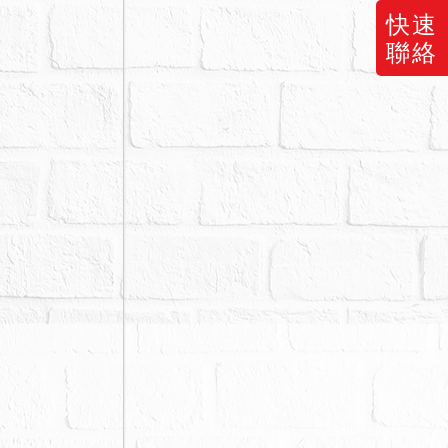
快速
以調查，仍難
聯絡
由聲請減少價