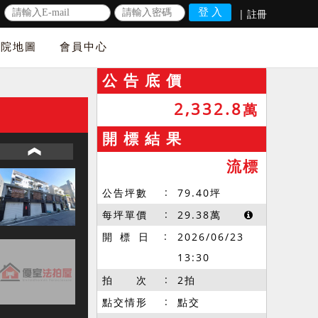
|
註冊
法院地圖
會員中心
公 告 底 價
2,332.8
萬
開 標 結 果
流標
公告坪數
79.40
坪
每坪單價
29.38
萬
開 標 日
2026/06/23
13:30
拍 次
2拍
點交情形
點交