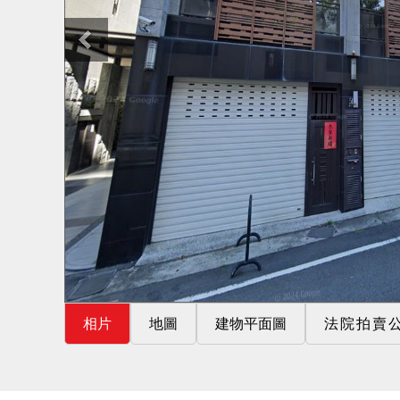
相片
地圖
建物平面圖
法院拍賣