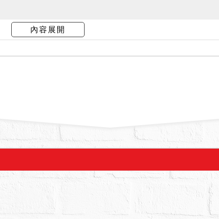
拍賣，請投標人分別出價。
內容展開
：23,328,000元，以總價最高者得標。
,000元。
之。
其餘1-27、1-35、1-36地號均作為社區公設道路
點交。土地之使用分區均為都市計畫內住宅區。
告所載，1676建號為一鋼筋混凝土造四層露透天厝
家人自住使用，屋況大致良好，無漏水、海砂屋等情
本所載停車空間部分係指一樓之騎樓空間，拍定後點交
6建號建物之增建部分，為未辦保存登記建物，位於第
築主管機關認定係屬違章，拍定人應自行承受日後
，法院已盡量將調查所得之輻射屋、海砂屋、地震
非自然死亡或其他足以影響交易之特殊情事等項，
別載明，即表示經法院以現場調查等方式予以調查