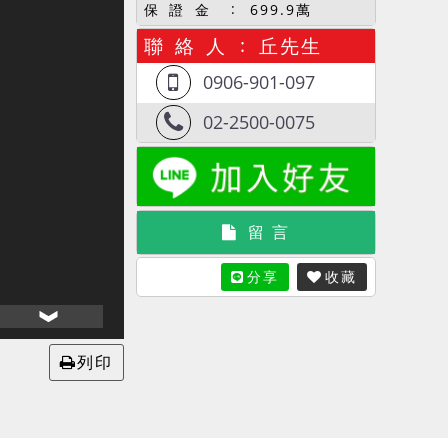
保 證 金
699.9萬
聯 絡 人
丘先生
0906-901-097
02-2500-0075
留 言
分享
收藏
列印