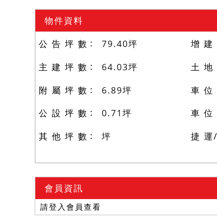
物件資料
公 告 坪 數
79.40
坪
增 建
主 建 坪 數
64.03
坪
土 地
附 屬 坪 數
6.89
坪
車 位
公 設 坪 數
0.71
坪
車 位
其 他 坪 數
坪
捷 運
會員資訊
請登入會員查看