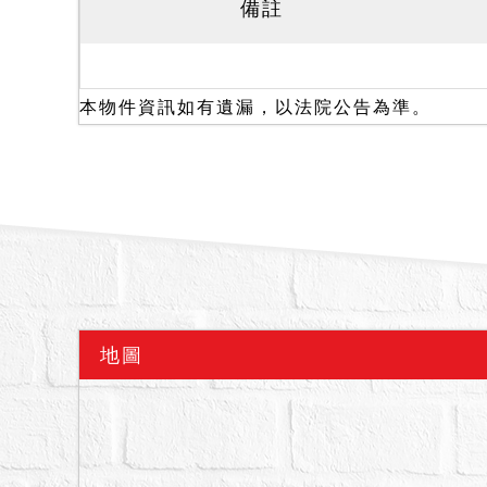
備註
一、上開不動產6宗合併
二、拍賣最低價額合計新台幣
三、保證金新台幣：6,999
本物件資訊如有遺漏，以法院公告為準。
四、抵押權於拍定後塗銷
五、本標除1-59地號外，
無優先承買權，拍定後不
六、據查封筆錄及鑑價報
約9年，目前由債務人及
陳報1676建號建物謄
七、6157建號為167
一層，此部分建物若經建
地圖
請應買人注意。
八、本標執行標的有建物
水、火災受損、建物內有
載明，如使用情形欄未特