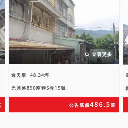
查看更多
透天厝
48.34坪
光興路890南巷5弄15號
486.5
萬
公告底價
萬