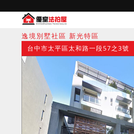
逸境別墅社區 新光特區
台中市太平區太和路一段57之3號