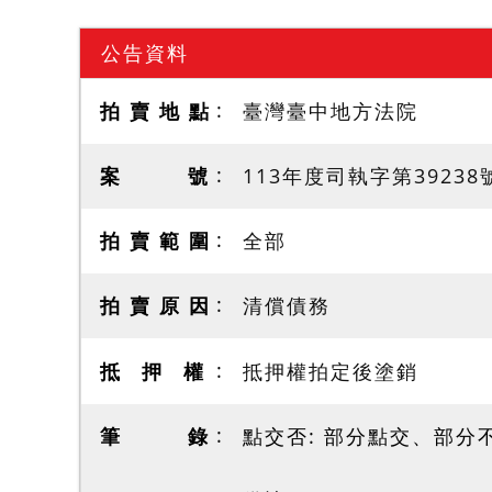
公告資料
拍 賣 地 點
臺灣臺中地方法院
案 號
113年度司執字第39238
拍 賣 範 圍
全部
拍 賣 原 因
清償債務
抵 押 權
抵押權拍定後塗銷
筆 錄
點交否: 部分點交、部分