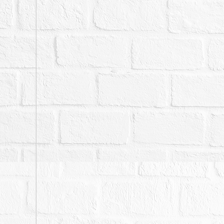
有上開影響交易價格之情
保證絕無上情，此部分請
金或聲請撤銷拍定。